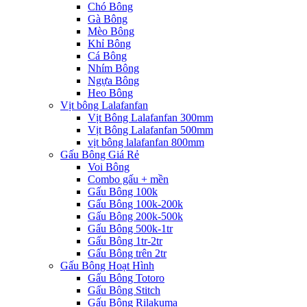
Chó Bông
Gà Bông
Mèo Bông
Khỉ Bông
Cá Bông
Nhím Bông
Ngựa Bông
Heo Bông
Vịt bông Lalafanfan
Vịt Bông Lalafanfan 300mm
Vịt Bông Lalafanfan 500mm
vịt bông lalafanfan 800mm
Gấu Bông Giá Rẻ
Voi Bông
Combo gấu + mền
Gấu Bông 100k
Gấu Bông 100k-200k
Gấu Bông 200k-500k
Gấu Bông 500k-1tr
Gấu Bông 1tr-2tr
Gấu Bông trên 2tr
Gấu Bông Hoạt Hình
Gấu Bông Totoro
Gấu Bông Stitch
Gấu Bông Rilakuma