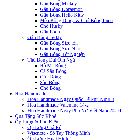
Gấu Bông Mickey
Gấu Bông Doraemon
Gấu Bông Hello Kitty
Mèo Bông Dinga & Chó Bông Puco
Chó Husky
Gấu Pooh
Gấu Bông Teddy
Gấu Bông Size lớn
Gấu Bông Size Nhỏ
Gấu Bông Tốt Nghiệp
Thú Bông Dài Ôm Ngủ
Hà Mã Bông
Cá Sấu Bông
Cừu Bông
Sâu Bông
Chó Bông
Hoa Handmade
Hoa Handmade Ngày Quốc Tế Phụ Nữ 8-3
Hoa Handmade Valentine 14-2
Hoa Handmade Ngày Phụ Nữ Việt Nam 20-10
Quà Tặng Sức Khoẻ
Ốp Lưng & Phụ Kiện
Ốp Lưng Giá Rẻ
Wisenote - Sổ Tay Thông Minh
Ốp Lưng Hoạt Hình