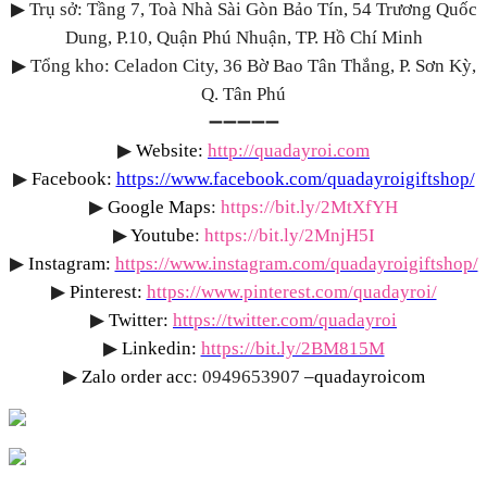
▶
Trụ sở: Tầng 7, Toà Nhà Sài Gòn Bảo Tín, 54 Trương Quốc
Dung, P.10, Quận Phú Nhuận, TP. Hồ Chí Minh
▶
Tổng kho: Celadon City, 36 Bờ Bao Tân Thắng, P. Sơn Kỳ,
Q. Tân Phú
➖➖➖➖➖
▶
Website:
http://quadayroi.com
▶
Facebook:
https://www.facebook.com/quadayroigiftshop/
▶
Google Maps
:
https://bit.ly/2MtXfYH
▶
Youtube
:
https://bit.ly/2MnjH5I
▶
Instagram:
https://www.instagram.com/quadayroigiftshop/
▶
Pinterest:
https://www.pinterest.com/quadayroi/
▶
Twitter:
https://twitter.com/quadayroi
▶
Linkedin:
https://bit.ly/2BM815M
▶
Zalo order acc
: 0949653907
–quadayroicom