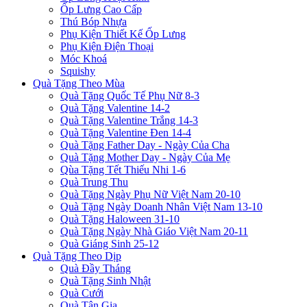
Ốp Lưng Cao Cấp
Thú Bóp Nhựa
Phụ Kiện Thiết Kế Ốp Lưng
Phụ Kiện Điện Thoại
Móc Khoá
Squishy
Quà Tặng Theo Mùa
Quà Tặng Quốc Tế Phụ Nữ 8-3
Quà Tặng Valentine 14-2
Quà Tặng Valentine Trắng 14-3
Quà Tặng Valentine Đen 14-4
Quà Tặng Father Day - Ngày Của Cha
Quà Tặng Mother Day - Ngày Của Mẹ
Qùa Tặng Tết Thiếu Nhi 1-6
Quà Trung Thu
Quà Tặng Ngày Phụ Nữ Việt Nam 20-10
Quà Tặng Ngày Doanh Nhân Việt Nam 13-10
Quà Tặng Haloween 31-10
Quà Tặng Ngày Nhà Giáo Việt Nam 20-11
Quà Giáng Sinh 25-12
Quà Tặng Theo Dịp
Quà Đầy Tháng
Quà Tặng Sinh Nhật
Quà Cưới
Quà Tân Gia