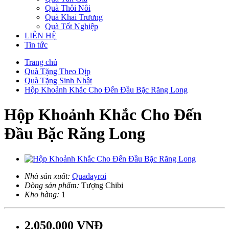
Quà Thôi Nôi
Quà Khai Trương
Quà Tốt Nghiệp
LIÊN HỆ
Tin tức
Trang chủ
Quà Tặng Theo Dịp
Quà Tặng Sinh Nhật
Hộp Khoảnh Khắc Cho Đến Đầu Bặc Răng Long
Hộp Khoảnh Khắc Cho Đến
Đầu Bặc Răng Long
Nhà sản xuất:
Quadayroi
Dòng sản phẩm:
Tượng Chibi
Kho hàng:
1
2.050.000 VNĐ