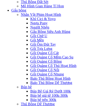
Thú Bông Đất Sét
Mô Hình Gian Hàng Tí Hon
Gấu bông
Nhân Vật Phim Hoạt Hình
Khỉ Cici & Yoyo
Ngựa Pony
Người Nhện
Gấu Bông Siêu Anh Hùng
Gỗi Chữ U
Gối Mền
Gối Ôm Đút Tay
Gối Tựa Lưng
Gối Quàng Cổ Cát
Gối Quàng Cổ Mềm Cao Su
Gối Quàng Cổ Bông
Gối Quàng Cổ Thú Hoạt Hình
Gối Quàng Cổ Nổi
Gối Quàng Cổ Nhung
Balo Thú Bông Hoạt Hình
Balo Thú Bông Dễ Thương
Búp bê
Búp Bê Giá Rẻ Dưới 100k
Búp bê giá từ 100k-300k
Búp bê trên 300k
Thú Bông Dễ Thương