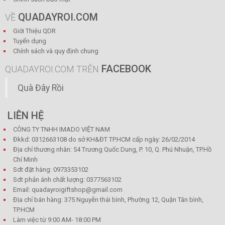
QUADAYROI.COM
VỀ
Giới Thiệu QDR
Tuyển dụng
Chính sách và quy định chung
FACEBOOK
QUADAYROI.COM TRÊN
Quà Đây Rồi
LIÊN HỆ
CÔNG TY TNHH IMADO VIỆT NAM
Đkkd: 0312663108 do sở KH&ĐT TP.HCM cấp ngày: 26/02/2014
Địa chỉ thương nhân: 54 Trương Quốc Dung, P. 10, Q. Phú Nhuận, TP.Hồ
Chí Minh
Sdt đặt hàng: 0973353102
Sdt phản ánh chất lượng: 0377563102
Email: quadayroigiftshop@gmail.com
Địa chỉ bán hàng: 375 Nguyễn thái bình, Phường 12, Quận Tân bình,
TP.HCM
Làm việc từ 9:00 AM- 18:00 PM