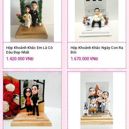
Hộp Khoảnh Khắc Em Là Cô
Hộp Khoảnh Khắc Ngày Con Ra
Dâu Đẹp Nhất
Đời
1.420.000 VNĐ
1.670.000 VNĐ