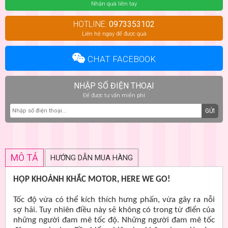
Nhận quà liền tay
HOTLINE:
0973353102
Liên hệ ngay để được quà
CHAT FACEBOOK
NHẬP SỐ ĐIỆN THOẠI
Để được tư vấn miễn phí
GỬI
MÔ TẢ
HƯỚNG DẪN MUA HÀNG
HỘP KHOẢNH KHẮC MOTOR, HERE WE GO!
Tốc độ vừa có thể kích thích hưng phấn, vừa gây ra nỗi
sợ hãi. Tuy nhiên điều này sẽ không có trong từ điển của
những người đam mê tốc độ. Những người đam mê tốc