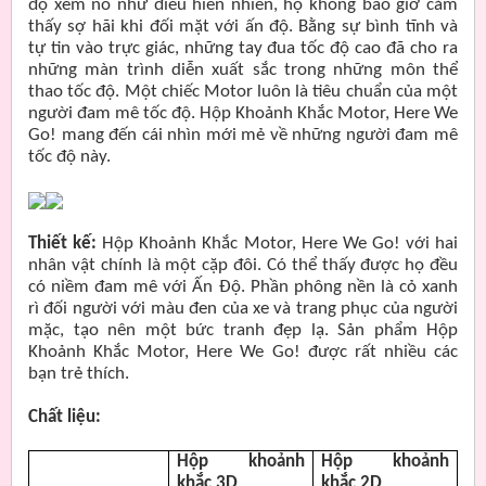
độ xem nó như điều hiển nhiên, họ không bao giờ cảm
thấy sợ hãi khi đối mặt với ấn độ. Bằng sự bình tĩnh và
tự tin vào trực giác, những tay đua tốc độ cao đã cho ra
những màn trình diễn xuất sắc trong những môn thể
thao tốc độ. Một chiếc Motor luôn là tiêu chuẩn của một
người đam mê tốc độ. Hộp Khoảnh Khắc Motor, Here We
Go! mang đến cái nhìn mới mẻ về những người đam mê
tốc độ này.
Thiết kế:
Hộp Khoảnh Khắc Motor, Here We Go! với hai
nhân vật chính là một cặp đôi. Có thể thấy được họ đều
có niềm đam mê với Ấn Độ. Phần phông nền là cỏ xanh
rì đối người với màu đen của xe và trang phục của người
mặc, tạo nên một bức tranh đẹp lạ. Sản phẩm Hộp
Khoảnh Khắc Motor, Here We Go! được rất nhiều các
bạn trẻ thích.
Chất liệu:
Hộp khoảnh
Hộp khoảnh
khắc 3D
khắc 2D