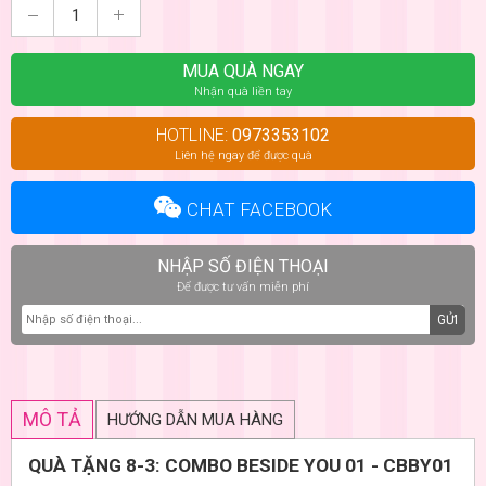
MUA QUÀ NGAY
Nhận quà liền tay
HOTLINE:
0973353102
Liên hệ ngay để được quà
CHAT FACEBOOK
NHẬP SỐ ĐIỆN THOẠI
Để được tư vấn miễn phí
GỬI
MÔ TẢ
HƯỚNG DẪN MUA HÀNG
QUÀ TẶNG 8-3: COMBO BESIDE YOU 01 - CBBY01