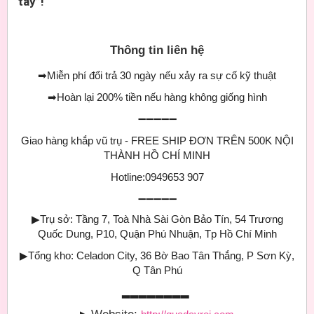
tay”!
Thông tin liên hệ
➡
Miễn phí đổi trả 30 ngày nếu xảy ra sự cố kỹ thuật
➡
Hoàn lại 200% tiền nếu hàng không giống hình
➖➖➖➖➖
Giao hàng khắp vũ trụ - FREE SHIP ĐƠN TRÊN 500K NỘI
THÀNH HỒ CHÍ MINH
Hotline:0949653 907
➖➖➖➖➖
▶
Trụ sở: Tầng 7, Toà Nhà Sài Gòn Bảo Tín, 54 Trương
Quốc Dung, P10, Quận Phú Nhuận, Tp Hồ Chí Minh
▶
Tổng kho: Celadon City, 36 Bờ Bao Tân Thắng, P Sơn Kỳ,
Q Tân Phú
▂▂▂▂▂▂▂▂