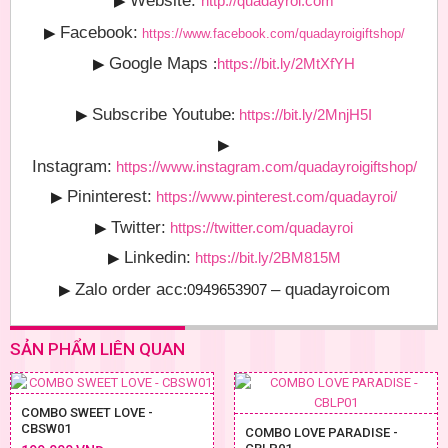
Website:
▶
http://quadayroi.com
Facebook:
▶
https://www.facebook.com/quadayroigiftshop/
Google Maps
▶
:
https://bit.ly/2MtXfYH
Subscribe Youtube
▶
:
https://bit.ly/2MnjH5I
▶
Instagram:
https://www.instagram.com/quadayroigiftshop/
Pininterest:
▶
https://www.pinterest.com/quadayroi/
Twitter:
▶
https://twitter.com/quadayroi
Linkedin:
▶
https://bit.ly/2BM815M
Zalo order acc
– quadayroicom
▶
:0949653907
SẢN PHẨM LIÊN QUAN
COMBO SWEET LOVE -
CBSW01
COMBO LOVE PARADISE -