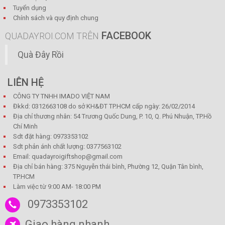
Tuyển dụng
Chính sách và quy định chung
FACEBOOK
QUADAYROI.COM TRÊN
Quà Đây Rồi
LIÊN HỆ
CÔNG TY TNHH IMADO VIỆT NAM
Đkkd: 0312663108 do sở KH&ĐT TP.HCM cấp ngày: 26/02/2014
Địa chỉ thương nhân: 54 Trương Quốc Dung, P. 10, Q. Phú Nhuận, TP.Hồ
Chí Minh
Sdt đặt hàng: 0973353102
Sdt phản ánh chất lượng: 0377563102
Email: quadayroigiftshop@gmail.com
Địa chỉ bán hàng: 375 Nguyễn thái bình, Phường 12, Quận Tân bình,
TP.HCM
Làm việc từ 9:00 AM- 18:00 PM
0973353102
Giao hàng nhanh