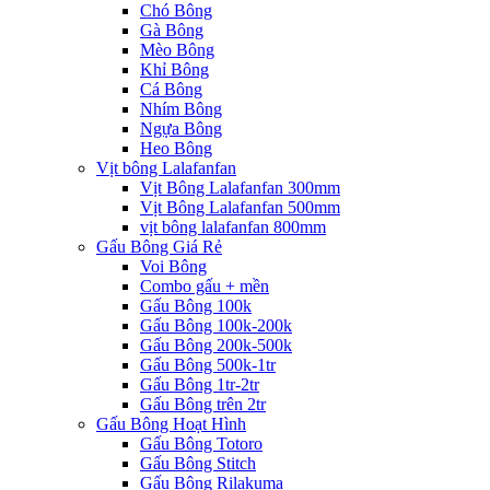
Chó Bông
Gà Bông
Mèo Bông
Khỉ Bông
Cá Bông
Nhím Bông
Ngựa Bông
Heo Bông
Vịt bông Lalafanfan
Vịt Bông Lalafanfan 300mm
Vịt Bông Lalafanfan 500mm
vịt bông lalafanfan 800mm
Gấu Bông Giá Rẻ
Voi Bông
Combo gấu + mền
Gấu Bông 100k
Gấu Bông 100k-200k
Gấu Bông 200k-500k
Gấu Bông 500k-1tr
Gấu Bông 1tr-2tr
Gấu Bông trên 2tr
Gấu Bông Hoạt Hình
Gấu Bông Totoro
Gấu Bông Stitch
Gấu Bông Rilakuma