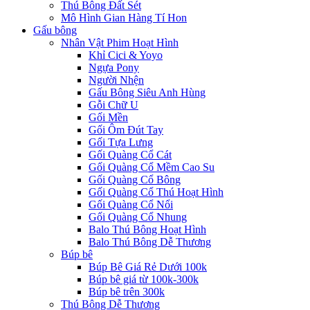
Thú Bông Đất Sét
Mô Hình Gian Hàng Tí Hon
Gấu bông
Nhân Vật Phim Hoạt Hình
Khỉ Cici & Yoyo
Ngựa Pony
Người Nhện
Gấu Bông Siêu Anh Hùng
Gỗi Chữ U
Gối Mền
Gối Ôm Đút Tay
Gối Tựa Lưng
Gối Quàng Cổ Cát
Gối Quàng Cổ Mềm Cao Su
Gối Quàng Cổ Bông
Gối Quàng Cổ Thú Hoạt Hình
Gối Quàng Cổ Nổi
Gối Quàng Cổ Nhung
Balo Thú Bông Hoạt Hình
Balo Thú Bông Dễ Thương
Búp bê
Búp Bê Giá Rẻ Dưới 100k
Búp bê giá từ 100k-300k
Búp bê trên 300k
Thú Bông Dễ Thương