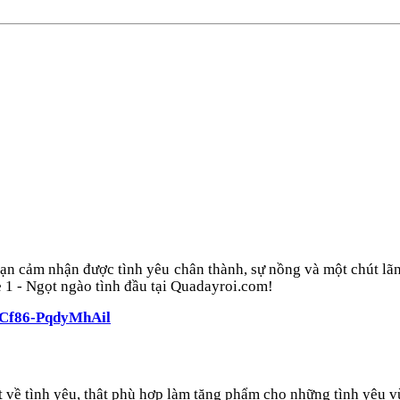
bạn cảm nhận được tình yêu chân thành, sự nồng và một chút lã
e 1 - Ngọt ngào tình đầu tại Quadayroi.com!
ECf86-PqdyMhAil
 về tình yêu, thật phù hợp làm tặng phẩm cho những tình yêu 