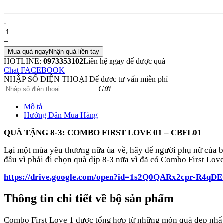
-
+
Mua quà ngay
Nhận quà liền tay
HOTLINE:
0973353102
Liên hệ ngay để được quà
Chat FACEBOOK
NHẬP SỐ ĐIỆN THOẠI
Để được tư vấn miễn phí
Gửi
Mô tả
Hướng Dẫn Mua Hàng
QUÀ TẶNG 8-3: COMBO FIRST LOVE 01 – CB
FL01
Lại một mùa yêu thương nữa ùa về, hãy để người phụ nữ của 
đầu vì phải đi chọn quà dịp 8-3 nữa vì đã có Combo First Lov
https://drive.google.com/open?id=1s2Q0QARx2cpr-R4qD
Thông tin chi tiết về bộ sản phẩm
Combo First Love 1 được tổng hợp từ những món quà đẹp nhất