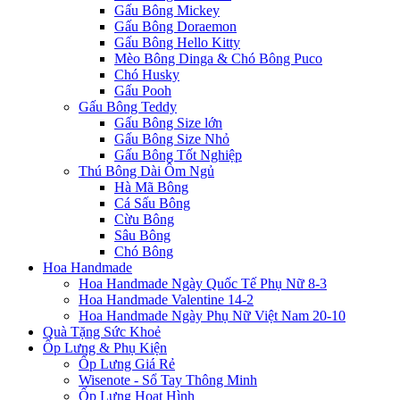
Gấu Bông Mickey
Gấu Bông Doraemon
Gấu Bông Hello Kitty
Mèo Bông Dinga & Chó Bông Puco
Chó Husky
Gấu Pooh
Gấu Bông Teddy
Gấu Bông Size lớn
Gấu Bông Size Nhỏ
Gấu Bông Tốt Nghiệp
Thú Bông Dài Ôm Ngủ
Hà Mã Bông
Cá Sấu Bông
Cừu Bông
Sâu Bông
Chó Bông
Hoa Handmade
Hoa Handmade Ngày Quốc Tế Phụ Nữ 8-3
Hoa Handmade Valentine 14-2
Hoa Handmade Ngày Phụ Nữ Việt Nam 20-10
Quà Tặng Sức Khoẻ
Ốp Lưng & Phụ Kiện
Ốp Lưng Giá Rẻ
Wisenote - Sổ Tay Thông Minh
Ốp Lưng Hoạt Hình