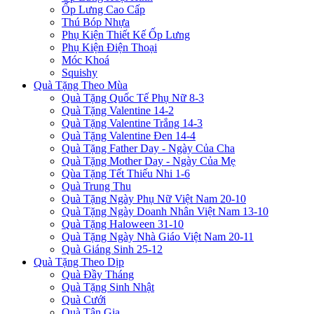
Ốp Lưng Cao Cấp
Thú Bóp Nhựa
Phụ Kiện Thiết Kế Ốp Lưng
Phụ Kiện Điện Thoại
Móc Khoá
Squishy
Quà Tặng Theo Mùa
Quà Tặng Quốc Tế Phụ Nữ 8-3
Quà Tặng Valentine 14-2
Quà Tặng Valentine Trắng 14-3
Quà Tặng Valentine Đen 14-4
Quà Tặng Father Day - Ngày Của Cha
Quà Tặng Mother Day - Ngày Của Mẹ
Qùa Tặng Tết Thiếu Nhi 1-6
Quà Trung Thu
Quà Tặng Ngày Phụ Nữ Việt Nam 20-10
Quà Tặng Ngày Doanh Nhân Việt Nam 13-10
Quà Tặng Haloween 31-10
Quà Tặng Ngày Nhà Giáo Việt Nam 20-11
Quà Giáng Sinh 25-12
Quà Tặng Theo Dịp
Quà Đầy Tháng
Quà Tặng Sinh Nhật
Quà Cưới
Quà Tân Gia