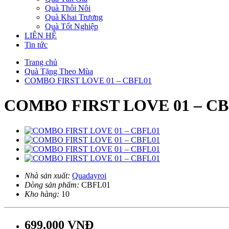
Quà Thôi Nôi
Quà Khai Trương
Quà Tốt Nghiệp
LIÊN HỆ
Tin tức
Trang chủ
Quà Tặng Theo Mùa
COMBO FIRST LOVE 01 – CBFL01
COMBO FIRST LOVE 01 – CB
Nhà sản xuất:
Quadayroi
Dòng sản phẩm:
CBFL01
Kho hàng:
10
699.000 VNĐ