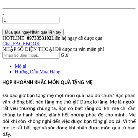
-
+
Mua quà ngay
Nhận quà liền tay
HOTLINE:
0973353102
Liên hệ ngay để được quà
Chat FACEBOOK
NHẬP SỐ ĐIỆN THOẠI
Để được tư vấn miễn phí
Gửi
Mô tả
Hướng Dẫn Mua Hàng
HỘP KHOẢNH KHẮC MÓN QUÀ TẶNG MẸ
Đã bao giờ bạn tặng mẹ một món quà nào đó chưa? Bạn phân
vân không biết nên tặng mẹ thứ gì? Đừng lo lắng. Mẹ là người
rất yêu thương chúng ta. Bạn có biết rằng đôi khi mẹ chỉ cần
chúng ta hạnh phúc, giành hết những phúc đó cho mình. Mẹ
đôi khi còn không nghĩ đến việc được bạn tặng gì đó cả. Vì thế
mẹ sẽ rất bất ngờ và xúc động khi nhận được món quà từ bạn
đấy.