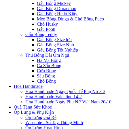
Gấu Bông Mickey
Gấu Bông Doraemon
Gấu Bông Hello Kitty
Mèo Bông Dinga & Chó Bông Puco
Chó Husky
Gấu Pooh
Gấu Bông Teddy
Gấu Bông Size lớn
Gấu Bông Size Nhỏ
Gấu Bông Tốt Nghiệp
Thú Bông Dài Ôm Ngủ
Hà Mã Bông
Cá Sấu Bông
Cừu Bông
Sâu Bông
Chó Bông
Hoa Handmade
Hoa Handmade Ngày Quốc Tế Phụ Nữ 8-3
Hoa Handmade Valentine 14-2
Hoa Handmade Ngày Phụ Nữ Việt Nam 20-10
Quà Tặng Sức Khoẻ
Ốp Lưng & Phụ Kiện
Ốp Lưng Giá Rẻ
Wisenote - Sổ Tay Thông Minh
Ốp Lưng Hoạt Hình