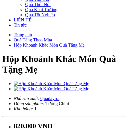
Quà Thôi Nôi
Quà Khai Trương
Quà Tốt Nghiệp
LIÊN HỆ
Tin tức
Trang chủ
Quà Tặng Theo Mùa
Hộp Khoảnh Khắc Món Quà Tặng Mẹ
Hộp Khoảnh Khắc Món Quà
Tặng Mẹ
Nhà sản xuất:
Quadayroi
Dòng sản phẩm:
Tượng Chibi
Kho hàng:
1
820.000 VNĐ