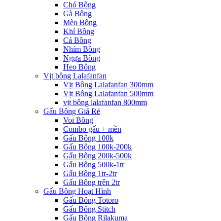
Chó Bông
Gà Bông
Mèo Bông
Khỉ Bông
Cá Bông
Nhím Bông
Ngựa Bông
Heo Bông
Vịt bông Lalafanfan
Vịt Bông Lalafanfan 300mm
Vịt Bông Lalafanfan 500mm
vịt bông lalafanfan 800mm
Gấu Bông Giá Rẻ
Voi Bông
Combo gấu + mền
Gấu Bông 100k
Gấu Bông 100k-200k
Gấu Bông 200k-500k
Gấu Bông 500k-1tr
Gấu Bông 1tr-2tr
Gấu Bông trên 2tr
Gấu Bông Hoạt Hình
Gấu Bông Totoro
Gấu Bông Stitch
Gấu Bông Rilakuma