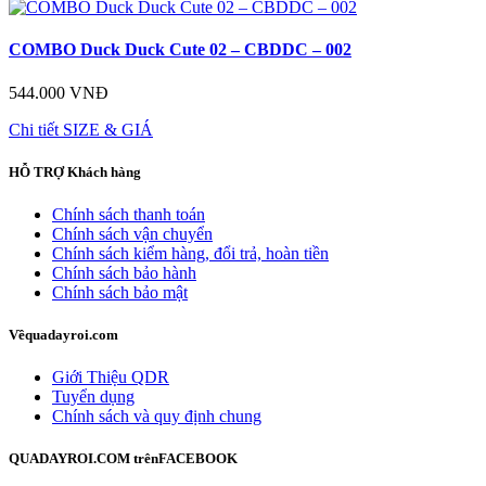
COMBO Duck Duck Cute 02 – CBDDC – 002
544.000 VNĐ
Chi tiết
SIZE & GIÁ
HỖ TRỢ
Khách hàng
Chính sách thanh toán
Chính sách vận chuyển
Chính sách kiểm hàng, đổi trả, hoàn tiền
Chính sách bảo hành
Chính sách bảo mật
Về
quadayroi.com
Giới Thiệu QDR
Tuyển dụng
Chính sách và quy định chung
QUADAYROI.COM trên
FACEBOOK