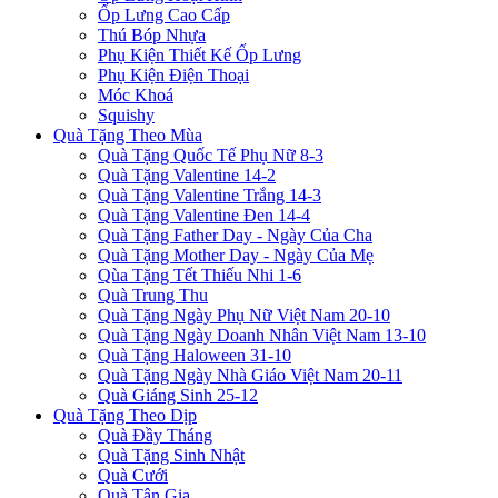
Ốp Lưng Cao Cấp
Thú Bóp Nhựa
Phụ Kiện Thiết Kế Ốp Lưng
Phụ Kiện Điện Thoại
Móc Khoá
Squishy
Quà Tặng Theo Mùa
Quà Tặng Quốc Tế Phụ Nữ 8-3
Quà Tặng Valentine 14-2
Quà Tặng Valentine Trắng 14-3
Quà Tặng Valentine Đen 14-4
Quà Tặng Father Day - Ngày Của Cha
Quà Tặng Mother Day - Ngày Của Mẹ
Qùa Tặng Tết Thiếu Nhi 1-6
Quà Trung Thu
Quà Tặng Ngày Phụ Nữ Việt Nam 20-10
Quà Tặng Ngày Doanh Nhân Việt Nam 13-10
Quà Tặng Haloween 31-10
Quà Tặng Ngày Nhà Giáo Việt Nam 20-11
Quà Giáng Sinh 25-12
Quà Tặng Theo Dịp
Quà Đầy Tháng
Quà Tặng Sinh Nhật
Quà Cưới
Quà Tân Gia