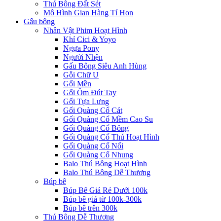
Thú Bông Đất Sét
Mô Hình Gian Hàng Tí Hon
Gấu bông
Nhân Vật Phim Hoạt Hình
Khỉ Cici & Yoyo
Ngựa Pony
Người Nhện
Gấu Bông Siêu Anh Hùng
Gỗi Chữ U
Gối Mền
Gối Ôm Đút Tay
Gối Tựa Lưng
Gối Quàng Cổ Cát
Gối Quàng Cổ Mềm Cao Su
Gối Quàng Cổ Bông
Gối Quàng Cổ Thú Hoạt Hình
Gối Quàng Cổ Nổi
Gối Quàng Cổ Nhung
Balo Thú Bông Hoạt Hình
Balo Thú Bông Dễ Thương
Búp bê
Búp Bê Giá Rẻ Dưới 100k
Búp bê giá từ 100k-300k
Búp bê trên 300k
Thú Bông Dễ Thương