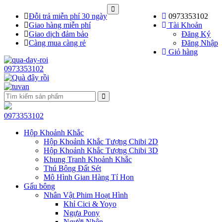
Đỗi trả miễn phí 30 ngày
0973353102
Giao hàng miễn phí
Tài Khoản
Giao dịch đảm bảo
Đăng Ký
Càng mua càng rẻ
Đăng Nhập
Giỏ hàng
0973353102
0973353102
Hộp Khoảnh Khắc
Hộp Khoảnh Khắc Tượng Chibi 2D
Hộp Khoảnh Khắc Tượng Chibi 3D
Khung Tranh Khoảnh Khắc
Thú Bông Đất Sét
Mô Hình Gian Hàng Tí Hon
Gấu bông
Nhân Vật Phim Hoạt Hình
Khỉ Cici & Yoyo
Ngựa Pony
Người Nhện