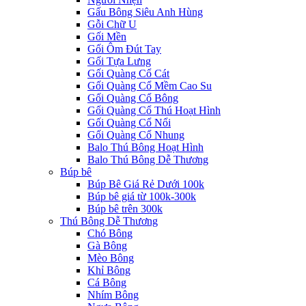
Gấu Bông Siêu Anh Hùng
Gỗi Chữ U
Gối Mền
Gối Ôm Đút Tay
Gối Tựa Lưng
Gối Quàng Cổ Cát
Gối Quàng Cổ Mềm Cao Su
Gối Quàng Cổ Bông
Gối Quàng Cổ Thú Hoạt Hình
Gối Quàng Cổ Nổi
Gối Quàng Cổ Nhung
Balo Thú Bông Hoạt Hình
Balo Thú Bông Dễ Thương
Búp bê
Búp Bê Giá Rẻ Dưới 100k
Búp bê giá từ 100k-300k
Búp bê trên 300k
Thú Bông Dễ Thương
Chó Bông
Gà Bông
Mèo Bông
Khỉ Bông
Cá Bông
Nhím Bông