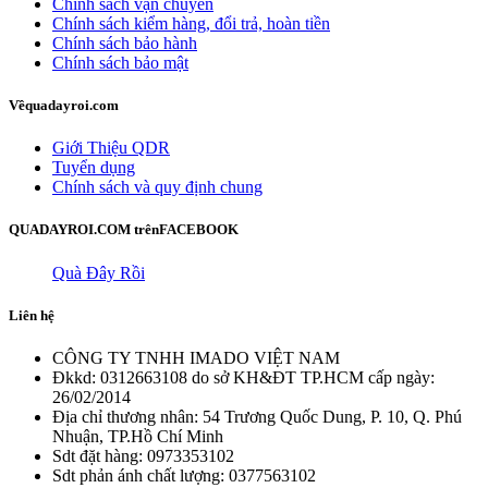
Chính sách vận chuyển
Chính sách kiểm hàng, đổi trả, hoàn tiền
Chính sách bảo hành
Chính sách bảo mật
Về
quadayroi.com
Giới Thiệu QDR
Tuyển dụng
Chính sách và quy định chung
QUADAYROI.COM trên
FACEBOOK
Quà Đây Rồi
Liên hệ
CÔNG TY TNHH IMADO VIỆT NAM
Đkkd: 0312663108 do sở KH&ĐT TP.HCM cấp ngày:
26/02/2014
Địa chỉ thương nhân: 54 Trương Quốc Dung, P. 10, Q. Phú
Nhuận, TP.Hồ Chí Minh
Sdt đặt hàng: 0973353102
Sdt phản ánh chất lượng: 0377563102