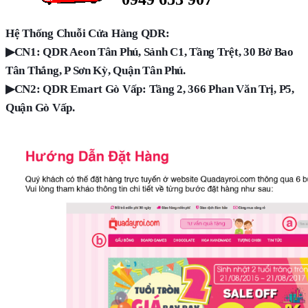
Hệ Thống Chuỗi Cửa Hàng QDR:
▶
CN1: QDR Aeon Tân Phú, Sảnh C1, Tầng Trệt, 30 Bờ Bao
Tân Thắng, P Sơn Kỳ, Quận Tân Phú.
▶
CN2: QDR Emart Gò Vấp: Tầng 2, 366 Phan Văn Trị, P5,
Quận Gò Vấp.