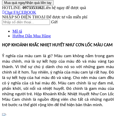
Mua quà ngay
Nhận quà liền tay
HOTLINE:
0973353102
Liên hệ ngay để được quà
Chat FACEBOOK
NHẬP SỐ ĐIỆN THOẠI
Để được tư vấn miễn phí
Gửi
Mô tả
Hướng Dẫn Mua Hàng
HỘP KHOẢNH KHẮC NHIỆT HUYẾT NHƯ CƠN LỐC MÀU CAM
Ý nghĩa của màu cam là gì? Màu cam không nằm trong gam
màu chính, mà là sự kết hợp của màu đỏ và màu vàng tạo
thành. Vì thế sự chú ý dành cho nó so với những gam màu
chính sẽ ít hơn. Tuy nhiên, ý nghĩa của màu cam lại rất hay. Đó
là sự kết hợp của hai màu đỏ và vàng. Cho nên màu cam đều
có ý nghĩa của cả hai màu đó. Màu cam chính là sự đam mê,
phấn khởi, sôi nổi và nhiệt huyết. Đó chính là gam màu của
những người trẻ. Hộp Khoảnh Khắc Nhiệt Huyết Như Con Lốc
Màu Cam chính là nguồn động viên cho tất cả những người
trẻ bước ra thế giới rộng lớn để thể hiện bản thân mình.