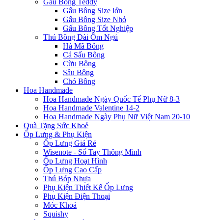
Gấu Bông Teddy
Gấu Bông Size lớn
Gấu Bông Size Nhỏ
Gấu Bông Tốt Nghiệp
Thú Bông Dài Ôm Ngủ
Hà Mã Bông
Cá Sấu Bông
Cừu Bông
Sâu Bông
Chó Bông
Hoa Handmade
Hoa Handmade Ngày Quốc Tế Phụ Nữ 8-3
Hoa Handmade Valentine 14-2
Hoa Handmade Ngày Phụ Nữ Việt Nam 20-10
Quà Tặng Sức Khoẻ
Ốp Lưng & Phụ Kiện
Ốp Lưng Giá Rẻ
Wisenote - Sổ Tay Thông Minh
Ốp Lưng Hoạt Hình
Ốp Lưng Cao Cấp
Thú Bóp Nhựa
Phụ Kiện Thiết Kế Ốp Lưng
Phụ Kiện Điện Thoại
Móc Khoá
Squishy