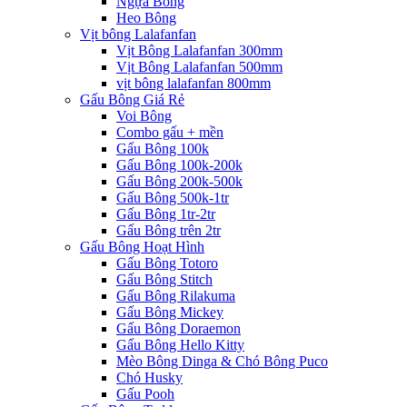
Ngựa Bông
Heo Bông
Vịt bông Lalafanfan
Vịt Bông Lalafanfan 300mm
Vịt Bông Lalafanfan 500mm
vịt bông lalafanfan 800mm
Gấu Bông Giá Rẻ
Voi Bông
Combo gấu + mền
Gấu Bông 100k
Gấu Bông 100k-200k
Gấu Bông 200k-500k
Gấu Bông 500k-1tr
Gấu Bông 1tr-2tr
Gấu Bông trên 2tr
Gấu Bông Hoạt Hình
Gấu Bông Totoro
Gấu Bông Stitch
Gấu Bông Rilakuma
Gấu Bông Mickey
Gấu Bông Doraemon
Gấu Bông Hello Kitty
Mèo Bông Dinga & Chó Bông Puco
Chó Husky
Gấu Pooh