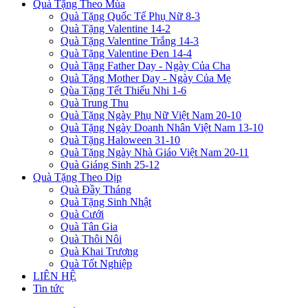
Quà Tặng Theo Mùa
Quà Tặng Quốc Tế Phụ Nữ 8-3
Quà Tặng Valentine 14-2
Quà Tặng Valentine Trắng 14-3
Quà Tặng Valentine Đen 14-4
Quà Tặng Father Day - Ngày Của Cha
Quà Tặng Mother Day - Ngày Của Mẹ
Qùa Tặng Tết Thiếu Nhi 1-6
Quà Trung Thu
Quà Tặng Ngày Phụ Nữ Việt Nam 20-10
Quà Tặng Ngày Doanh Nhân Việt Nam 13-10
Quà Tặng Haloween 31-10
Quà Tặng Ngày Nhà Giáo Việt Nam 20-11
Quà Giáng Sinh 25-12
Quà Tặng Theo Dịp
Quà Đầy Tháng
Quà Tặng Sinh Nhật
Quà Cưới
Quà Tân Gia
Quà Thôi Nôi
Quà Khai Trương
Quà Tốt Nghiệp
LIÊN HỆ
Tin tức