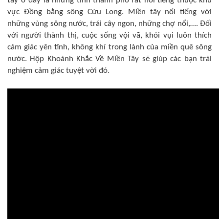
tây ở đây là những tỉnh thành phố rất nổi tiếng thuộc khu
vực Đồng bằng sông Cửu Long. Miền tây nổi tiếng với
những vùng sông nước, trái cây ngon, những chợ nổi,…. Đối
với người thành thị, cuộc sống vội vã, khói vụi luôn thích
cảm giác yên tĩnh, không khí trong lành của miền quê sông
nước. Hộp Khoảnh Khắc Về Miền Tây sẽ giúp các bạn trải
nghiệm cảm giác tuyệt vời đó.