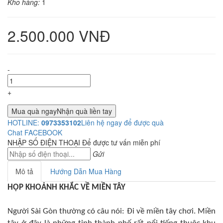
Kho hàng:
1
2.500.000 VNĐ
-
+
Mua quà ngay
Nhận quà liền tay
HOTLINE:
0973353102
Liên hệ ngay để được quà
Chat FACEBOOK
NHẬP SỐ ĐIỆN THOẠI
Để được tư vấn miễn phí
Gửi
Mô tả
Hướng Dẫn Mua Hàng
HỘP KHOẢNH KHẮC VỀ MIỀN TÂY
Người Sài Gòn thường có câu nói: Đi về miền tây chơi. Miền