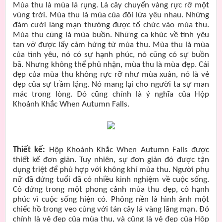
Mùa thu là mùa lá rụng. Lá cây chuyển vàng rực rỡ một
vùng trời. Mùa thu là mùa của đôi lứa yêu nhau. Những
đám cưới lãng mạn thường được tổ chức vào mùa thu.
Mùa thu cũng là mùa buồn. Những ca khúc về tình yêu
tan vỡ được lấy cảm hứng từ mùa thu. Mùa thu là mùa
của tình yêu, nó có sự hạnh phúc, nó cũng có sự buồn
bã. Nhưng không thể phủ nhận, mùa thu là mùa đẹp. Cái
đẹp của mùa thu không rực rỡ như mùa xuân, nó là vẻ
đẹp của sự trầm lặng. Nó mang lại cho người ta sự man
mác trong lòng. Đó cũng chính là ý nghĩa của Hộp
Khoảnh Khắc When Autumn Falls.
Thiết kế:
Hộp Khoảnh Khắc When Autumn Falls được
thiết kế đơn giản. Tuy nhiên, sự đơn giản đó được tận
dụng triệt để phù hợp với không khí mùa thu. Người phụ
nữ đã đứng tuổi đã có nhiều kinh nghiệm về cuộc sống.
Cô đứng trong một phong cảnh mùa thu đẹp, cô hạnh
phúc vì cuộc sống hiện có. Phông nền là hình ảnh một
chiếc hồ trong veo cùng với tán cây lá vàng lãng mạn. Đó
chính là vẻ đẹp của mùa thu, và cũng là vẻ đẹp của Hộp