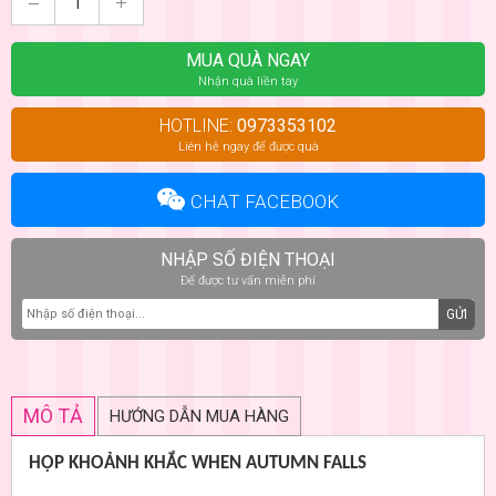
MUA QUÀ NGAY
Nhận quà liền tay
HOTLINE:
0973353102
Liên hệ ngay để được quà
CHAT FACEBOOK
NHẬP SỐ ĐIỆN THOẠI
Để được tư vấn miễn phí
GỬI
MÔ TẢ
HƯỚNG DẪN MUA HÀNG
HỘP KHOẢNH KHẮC WHEN AUTUMN FALLS