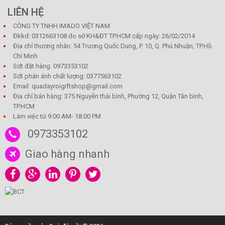
LIÊN HỆ
CÔNG TY TNHH IMADO VIỆT NAM
Đkkd: 0312663108 do sở KH&ĐT TP.HCM cấp ngày: 26/02/2014
Địa chỉ thương nhân: 54 Trương Quốc Dung, P. 10, Q. Phú Nhuận, TP.Hồ
Chí Minh
Sdt đặt hàng: 0973353102
Sdt phản ánh chất lượng: 0377563102
Email: quadayroigiftshop@gmail.com
Địa chỉ bán hàng: 375 Nguyễn thái bình, Phường 12, Quận Tân bình,
TP.HCM
Làm việc từ 9:00 AM- 18:00 PM
0973353102
Giao hàng nhanh