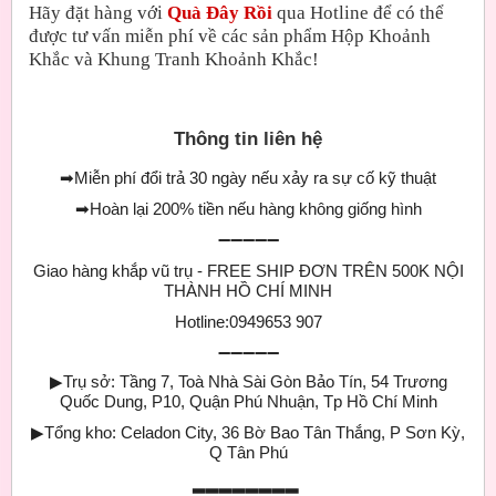
Hãy đặt hàng với
Quà Đây Rồi
qua Hotline để có thể
được tư vấn miễn phí về các sản phẩm Hộp Khoảnh
Khắc và Khung Tranh Khoảnh Khắc!
Thông tin liên hệ
➡
Miễn phí đổi trả 30 ngày nếu xảy ra sự cố kỹ thuật
➡
Hoàn lại 200% tiền nếu hàng không giống hình
➖➖➖➖➖
Giao hàng khắp vũ trụ - FREE SHIP ĐƠN TRÊN 500K NỘI
THÀNH HỒ CHÍ MINH
Hotline:0949653 907
➖➖➖➖➖
▶
Trụ sở: Tầng 7, Toà Nhà Sài Gòn Bảo Tín, 54 Trương
Quốc Dung, P10, Quận Phú Nhuận, Tp Hồ Chí Minh
▶
Tổng kho: Celadon City, 36 Bờ Bao Tân Thắng, P Sơn Kỳ,
Q Tân Phú
▂▂▂▂▂▂▂▂