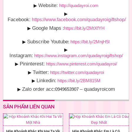
Website:
▶
http://quadayroi.com
▶
Facebook:
https://www.facebook.com/quadayroigiftshop/
Google Maps
▶
:
https://bit.ly/2MtXfYH
Subscribe Youtube
▶
:
https://bit.ly/2MnjH5I
▶
Instagram:
https://www.instagram.com/quadayroigiftshop/
Pininterest:
▶
https://www.pinterest.com/quadayroi/
Twitter:
▶
https://twitter.com/quadayroi
Linkedin:
▶
https://bit.ly/2BM815M
Zalo order acc
– quadayroicom
▶
:0949653907
SẢN PHẨM LIÊN QUAN
Hộp Khoảnh Khắc Khi Hai Ta Về
Hộp Khoảnh Khắc Em Là Cô