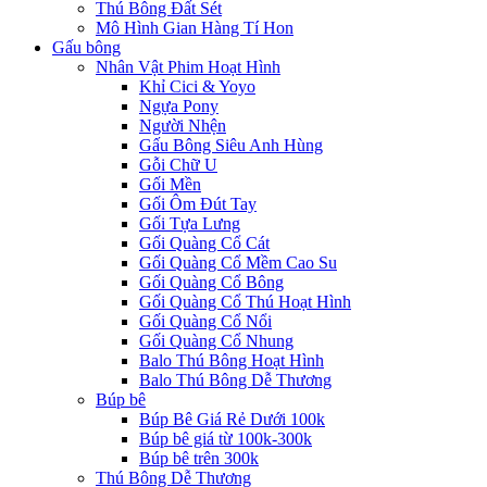
Thú Bông Đất Sét
Mô Hình Gian Hàng Tí Hon
Gấu bông
Nhân Vật Phim Hoạt Hình
Khỉ Cici & Yoyo
Ngựa Pony
Người Nhện
Gấu Bông Siêu Anh Hùng
Gỗi Chữ U
Gối Mền
Gối Ôm Đút Tay
Gối Tựa Lưng
Gối Quàng Cổ Cát
Gối Quàng Cổ Mềm Cao Su
Gối Quàng Cổ Bông
Gối Quàng Cổ Thú Hoạt Hình
Gối Quàng Cổ Nổi
Gối Quàng Cổ Nhung
Balo Thú Bông Hoạt Hình
Balo Thú Bông Dễ Thương
Búp bê
Búp Bê Giá Rẻ Dưới 100k
Búp bê giá từ 100k-300k
Búp bê trên 300k
Thú Bông Dễ Thương