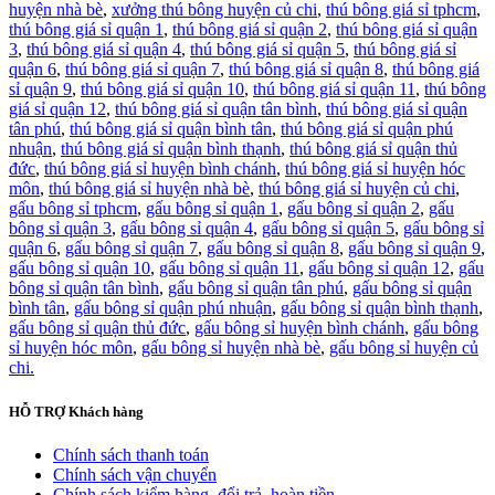
huyện nhà bè
,
xưởng thú bông huyện củ chi
,
thú bông giá sỉ tphcm
,
thú bông giá sỉ quận 1
,
thú bông giá sỉ quận 2
,
thú bông giá sỉ quận
3
,
thú bông giá sỉ quận 4
,
thú bông giá sỉ quận 5
,
thú bông giá sỉ
quận 6
,
thú bông giá sỉ quận 7
,
thú bông giá sỉ quận 8
,
thú bông giá
sỉ quận 9
,
thú bông giá sỉ quận 10
,
thú bông giá sỉ quận 11
,
thú bông
giá sỉ quận 12
,
thú bông giá sỉ quận tân bình
,
thú bông giá sỉ quận
tân phú
,
thú bông giá sỉ quận bình tân
,
thú bông giá sỉ quận phú
nhuận
,
thú bông giá sỉ quận bình thạnh
,
thú bông giá sỉ quận thủ
đức
,
thú bông giá sỉ huyện bình chánh
,
thú bông giá sỉ huyện hóc
môn
,
thú bông giá sỉ huyện nhà bè
,
thú bông giá sỉ huyện củ chi
,
gấu bông sỉ tphcm
,
gấu bông sỉ quận 1
,
gấu bông sỉ quận 2
,
gấu
bông sỉ quận 3
,
gấu bông sỉ quận 4
,
gấu bông sỉ quận 5
,
gấu bông sỉ
quận 6
,
gấu bông sỉ quận 7
,
gấu bông sỉ quận 8
,
gấu bông sỉ quận 9
,
gấu bông sỉ quận 10
,
gấu bông sỉ quận 11
,
gấu bông sỉ quận 12
,
gấu
bông sỉ quận tân bình
,
gấu bông sỉ quận tân phú
,
gấu bông sỉ quận
bình tân
,
gấu bông sỉ quận phú nhuận
,
gấu bông sỉ quận bình thạnh
,
gấu bông sỉ quận thủ đức
,
gấu bông sỉ huyện bình chánh
,
gấu bông
sỉ huyện hóc môn
,
gấu bông sỉ huyện nhà bè
,
gấu bông sỉ huyện củ
chi.
HỖ TRỢ
Khách hàng
Chính sách thanh toán
Chính sách vận chuyển
Chính sách kiểm hàng, đổi trả, hoàn tiền