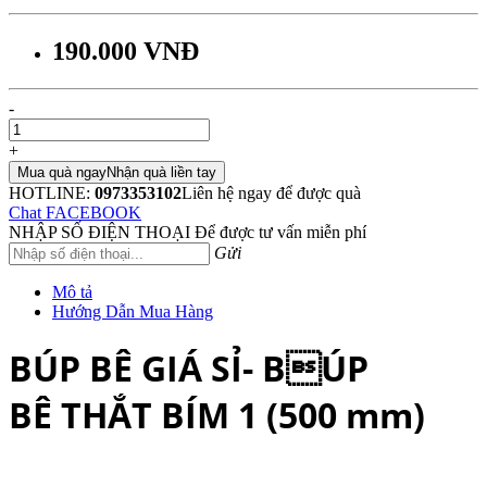
190.000 VNĐ
-
+
Mua quà ngay
Nhận quà liền tay
HOTLINE:
0973353102
Liên hệ ngay để được quà
Chat FACEBOOK
NHẬP SỐ ĐIỆN THOẠI
Để được tư vấn miễn phí
Gửi
Mô tả
Hướng Dẫn Mua Hàng
BÚP BÊ GIÁ SỈ- BÚP
BÊ THẮT BÍM 1 (500 mm)