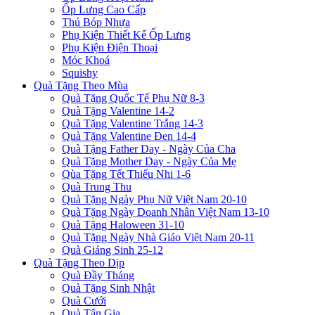
Ốp Lưng Cao Cấp
Thú Bóp Nhựa
Phụ Kiện Thiết Kế Ốp Lưng
Phụ Kiện Điện Thoại
Móc Khoá
Squishy
Quà Tặng Theo Mùa
Quà Tặng Quốc Tế Phụ Nữ 8-3
Quà Tặng Valentine 14-2
Quà Tặng Valentine Trắng 14-3
Quà Tặng Valentine Đen 14-4
Quà Tặng Father Day - Ngày Của Cha
Quà Tặng Mother Day - Ngày Của Mẹ
Qùa Tặng Tết Thiếu Nhi 1-6
Quà Trung Thu
Quà Tặng Ngày Phụ Nữ Việt Nam 20-10
Quà Tặng Ngày Doanh Nhân Việt Nam 13-10
Quà Tặng Haloween 31-10
Quà Tặng Ngày Nhà Giáo Việt Nam 20-11
Quà Giáng Sinh 25-12
Quà Tặng Theo Dịp
Quà Đầy Tháng
Quà Tặng Sinh Nhật
Quà Cưới
Quà Tân Gia