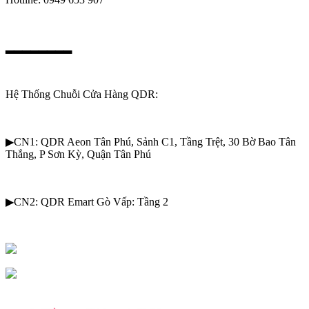
▂▂▂▂▂▂▂▂
Hệ Thống Chuỗi Cửa Hàng QDR:
▶CN1: QDR Aeon Tân Phú, Sảnh C1, Tầng Trệt, 30 Bờ Bao Tân
Thắng, P Sơn Kỳ, Quận Tân Phú
▶CN2: QDR Emart Gò Vấp: Tầng 2