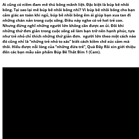
Ai cũng có niềm đam mê
thú bông
mãnh liệt. Đặc biệt là
búp bê nhồi
bông
. Tại sao lại mê
búp bê nhồi bông
nhỉ? Vì
búp bê nhồi bông
cho bạn
cảm giác an toàn khi ngủ,
búp bê nhồi bông
êm ái giúp bạn xua tan đi
những chán nản trong cuộc sống. Điều này nghe có vẻ hơi trẻ con.
Nhưng đừng nghĩ những người lớn không cần được an ủi. Đôi khi
những thứ đơn giản trong cuộc sống sẽ làm bạn trở nên hạnh phúc, tựa
như trẻ nhỏ chỉ thích những thứ giản đơn. người lớn theo một cách nào
đó cũng nhỉ là “những trẻ nhỏ to xác” biết cách kiềm chế xúc cảm mà
thôi. Hiểu được nỗi lòng của “những đứa trẻ”, Quà Đây Rồi xin giới thiệu
đến các bạn mẫu sản phẩm Búp Bê Thắt Bím 1 (Cam).