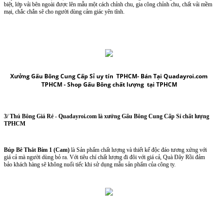
biệt, lớp vải bên ngoài được lên mẫu một cách chỉnh chu, gia công chỉnh chu, chất vải mềm
mại, chắc chắn sẽ cho người dùng cảm giác yên tĩnh.
Xưởng Gấu Bông Cung Cấp Sỉ uy tín TPHCM-
Bán Tại Quadayroi.com
TPHCM -
Shop Gấu Bông chất lượng tại TPHCM
3/
Thú Bông Giá Rẻ
- Quadayroi.com là
xưởng Gấu Bông Cung Cấp Sỉ chất lượng
TPHCM
Búp Bê Thắt Bím 1 (Cam)
là Sản phẩm chất lượng và thiết kế độc đáo tương xứng với
giá cả mà người dùng bỏ ra. Với tiêu chí chất lượng đi đôi với giá cả, Quà Đây Rồi đảm
bảo khách hàng sẽ không nuối tiếc khi sử dụng mẫu sản phẩm của công ty.