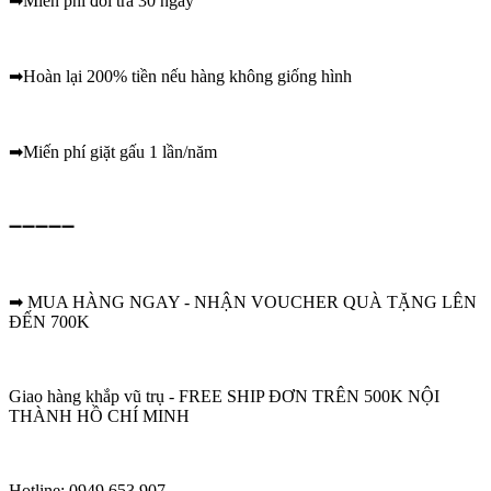
➡Miễn phí đổi trả 30 ngày
➡Hoàn lại 200% tiền nếu hàng không giống hình
➡Miến phí giặt gấu 1 lần/năm
➖➖➖➖➖
➡ MUA HÀNG NGAY - NHẬN VOUCHER QUÀ TẶNG LÊN
ĐẾN 700K
Giao hàng khắp vũ trụ - FREE SHIP ĐƠN TRÊN 500K NỘI
THÀNH HỒ CHÍ MINH
Hotline: 0949 653 907