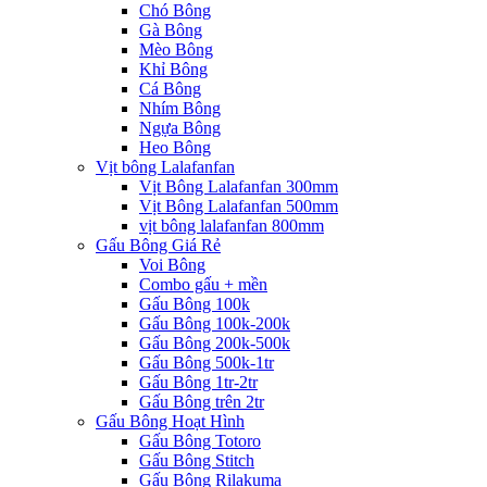
Chó Bông
Gà Bông
Mèo Bông
Khỉ Bông
Cá Bông
Nhím Bông
Ngựa Bông
Heo Bông
Vịt bông Lalafanfan
Vịt Bông Lalafanfan 300mm
Vịt Bông Lalafanfan 500mm
vịt bông lalafanfan 800mm
Gấu Bông Giá Rẻ
Voi Bông
Combo gấu + mền
Gấu Bông 100k
Gấu Bông 100k-200k
Gấu Bông 200k-500k
Gấu Bông 500k-1tr
Gấu Bông 1tr-2tr
Gấu Bông trên 2tr
Gấu Bông Hoạt Hình
Gấu Bông Totoro
Gấu Bông Stitch
Gấu Bông Rilakuma