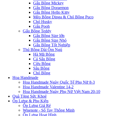
Gấu Bông Mickey
Gấu Bông Doraemon
Gấu Bông Hello Kitty
Mèo Bông Dinga & Chó Bông Puco
Chó Husky
Gấu Pooh
Gấu Bông Teddy
Gấu Bông Size lớn
Gấu Bông Size Nhỏ
Gấu Bông Tốt Nghiệp
Thú Bông Dài Ôm Ngủ
Hà Mã Bông
Cá Sấu Bông
Cừu Bông
Sâu Bông
Chó Bông
Hoa Handmade
Hoa Handmade Ngày Quốc Tế Phụ Nữ 8-3
Hoa Handmade Valentine 14-2
Hoa Handmade Ngày Phụ Nữ Việt Nam 20-10
Quà Tặng Sức Khoẻ
Ốp Lưng & Phụ Kiện
Ốp Lưng Giá Rẻ
Wisenote - Sổ Tay Thông Minh
Ốp Lưng Hoạt Hình