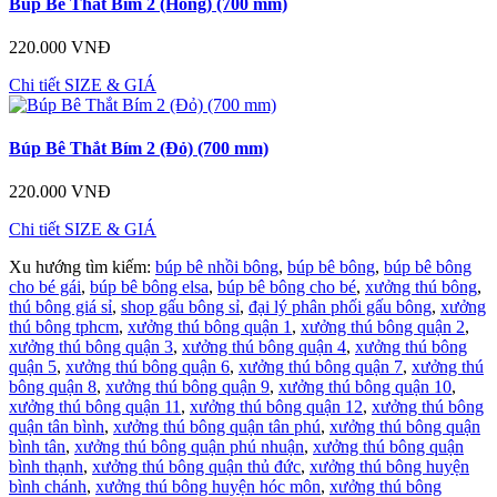
Búp Bê Thắt Bím 2 (Hồng) (700 mm)
220.000 VNĐ
Chi tiết
SIZE & GIÁ
Búp Bê Thắt Bím 2 (Đỏ) (700 mm)
220.000 VNĐ
Chi tiết
SIZE & GIÁ
Xu hướng tìm kiếm:
búp bê nhồi bông
,
búp bê bông
,
búp bê bông
cho bé gái
,
búp bê bông elsa
,
búp bê bông cho bé
,
xưởng thú bông
,
thú bông giá sỉ
,
shop gấu bông sỉ
,
đại lý phân phối gấu bông
,
xưởng
thú bông tphcm
,
xưởng thú bông quận 1
,
xưởng thú bông quận 2
,
xưởng thú bông quận 3
,
xưởng thú bông quận 4
,
xưởng thú bông
quận 5
,
xưởng thú bông quận 6
,
xưởng thú bông quận 7
,
xưởng thú
bông quận 8
,
xưởng thú bông quận 9
,
xưởng thú bông quận 10
,
xưởng thú bông quận 11
,
xưởng thú bông quận 12
,
xưởng thú bông
quận tân bình
,
xưởng thú bông quận tân phú
,
xưởng thú bông quận
bình tân
,
xưởng thú bông quận phú nhuận
,
xưởng thú bông quận
bình thạnh
,
xưởng thú bông quận thủ đức
,
xưởng thú bông huyện
bình chánh
,
xưởng thú bông huyện hóc môn
,
xưởng thú bông