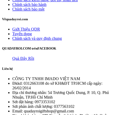
Chính sách bảo hành
Chính sách bảo mật
Về
quadayroi.com
Giới Thiệu QDR
Tuyển dụng
Chính sách và quy định chung
QUADAYROI.COM trên
FACEBOOK
Quà Đây Rồi
Liên hệ
CÔNG TY TNHH IMADO VIỆT NAM
Đkkd: 0312663108 do sở KH&ĐT TP.HCM cấp ngày:
26/02/2014
Địa chỉ thương nhân: 54 Trương Quốc Dung, P. 10, Q. Phú
Nhuận, TP.Hồ Chí Minh
Sdt đặt hàng: 0973353102
Sdt phản ánh chất lượng: 0377563102
Email: quadayroigiftshop@gmail.com