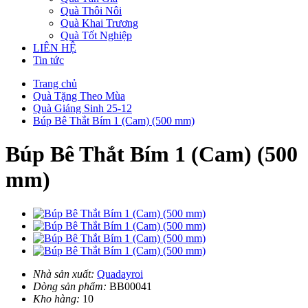
Quà Thôi Nôi
Quà Khai Trương
Quà Tốt Nghiệp
LIÊN HỆ
Tin tức
Trang chủ
Quà Tặng Theo Mùa
Quà Giáng Sinh 25-12
Búp Bê Thắt Bím 1 (Cam) (500 mm)
Búp Bê Thắt Bím 1 (Cam) (500
mm)
Nhà sản xuất:
Quadayroi
Dòng sản phẩm:
BB00041
Kho hàng:
10