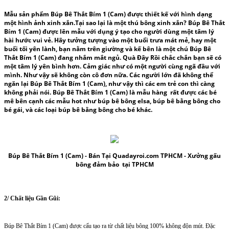
Mẫu sản phẩm
Búp Bê Thắt Bím 1 (Cam)
được thiết kế với hình dạng
một hình ảnh xinh xắn.Tại sao lại là một
thú bôn
g xinh xắn?
Búp Bê Thắt
Bím 1 (Cam)
được lên mẫu với dụng ý tạo cho người dùng một tâm lý
hài hước vui vẻ. Hãy tưởng tượng vào một buổi trưa mát mẻ, hay một
buổi tối yên lành, bạn nằm trên giường và kế bên là một chú Búp Bê
Thắt Bím 1 (Cam) đang nhắm mắt ngủ. Quà Đây Rồi chắc chắn bạn sẽ có
một tâm lý yên bình hơn. Cảm giác như có một người cùng ngã đầu với
mình. Như vậy sẽ không còn cô đơn nữa. Các người lớn đã không thể
ngăn lại Búp Bê Thắt Bím 1 (Cam), như vậy thì các em trẻ con thì càng
không phải nói. Búp Bê Thắt Bím 1 (Cam) là mẫu hàng rất được các bé
mê bên cạnh các mẫu hot như
búp bê bông elsa
,
búp bê bằng bông cho
bé gái,
và các
loại
búp bê bằng bông cho bé
khác.
Búp Bê Thắt Bím 1 (Cam)
- Bán Tại Quadayroi.com TPHCM -
Xưởng gấu
bông
đảm bảo tại TPHCM
2/ Chất liệu Gần Gũi:
Búp Bê Thắt Bím 1 (Cam) được cấu tạo ra từ chất liệu bông 100% không độn mút. Đặc