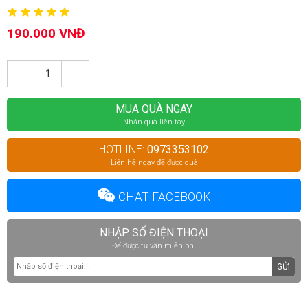
190.000 VNĐ
MUA QUÀ NGAY
Nhận quà liền tay
HOTLINE:
0973353102
Liên hệ ngay để được quà
CHAT FACEBOOK
NHẬP SỐ ĐIỆN THOẠI
Để được tư vấn miễn phí
GỬI