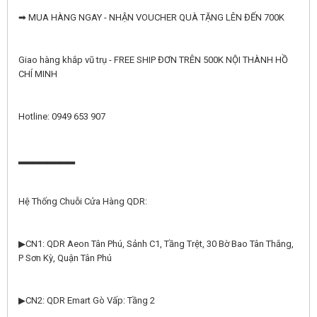
➡ MUA HÀNG NGAY - NHẬN VOUCHER QUÀ TẶNG LÊN ĐẾN 700K
Giao hàng khắp vũ trụ - FREE SHIP ĐƠN TRÊN 500K NỘI THÀNH HỒ
CHÍ MINH
Hotline: 0949 653 907
▂▂▂▂▂▂▂▂
Hệ Thống Chuỗi Cửa Hàng QDR:
▶CN1: QDR Aeon Tân Phú, Sảnh C1, Tầng Trệt, 30 Bờ Bao Tân Thắng,
P Sơn Kỳ, Quận Tân Phú
▶CN2: QDR Emart Gò Vấp: Tầng 2