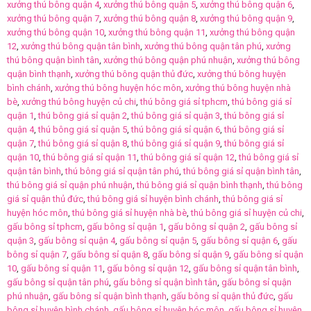
xưởng thú bông quận 4
,
xưởng thú bông quận 5
,
xưởng thú bông quận 6
,
xưởng thú bông quận 7
,
xưởng thú bông quận 8
,
xưởng thú bông quận 9
,
xưởng thú bông quận 10
,
xưởng thú bông quận 11
,
xưởng thú bông quận
12
,
xưởng thú bông quận tân bình
,
xưởng thú bông quận tân phú
,
xưởng
thú bông quận bình tân
,
xưởng thú bông quận phú nhuận
,
xưởng thú bông
quận bình thạnh
,
xưởng thú bông quận thủ đức
,
xưởng thú bông huyện
bình chánh
,
xưởng thú bông huyện hóc môn
,
xưởng thú bông huyện nhà
bè
,
xưởng thú bông huyện củ chi
,
thú bông giá sỉ tphcm
,
thú bông giá sỉ
quận 1
,
thú bông giá sỉ quận 2
,
thú bông giá sỉ quận 3
,
thú bông giá sỉ
quận 4
,
thú bông giá sỉ quận 5
,
thú bông giá sỉ quận 6
,
thú bông giá sỉ
quận 7
,
thú bông giá sỉ quận 8
,
thú bông giá sỉ quận 9
,
thú bông giá sỉ
quận 10
,
thú bông giá sỉ quận 11
,
thú bông giá sỉ quận 12
,
thú bông giá sỉ
quận tân bình
,
thú bông giá sỉ quận tân phú
,
thú bông giá sỉ quận bình tân
,
thú bông giá sỉ quận phú nhuận
,
thú bông giá sỉ quận bình thạnh
,
thú bông
giá sỉ quận thủ đức
,
thú bông giá sỉ huyện bình chánh
,
thú bông giá sỉ
huyện hóc môn
,
thú bông giá sỉ huyện nhà bè
,
thú bông giá sỉ huyện củ chi
,
gấu bông sỉ tphcm
,
gấu bông sỉ quận 1
,
gấu bông sỉ quận 2
,
gấu bông sỉ
quận 3
,
gấu bông sỉ quận 4
,
gấu bông sỉ quận 5
,
gấu bông sỉ quận 6
,
gấu
bông sỉ quận 7
,
gấu bông sỉ quận 8
,
gấu bông sỉ quận 9
,
gấu bông sỉ quận
10
,
gấu bông sỉ quận 11
,
gấu bông sỉ quận 12
,
gấu bông sỉ quận tân bình
,
gấu bông sỉ quận tân phú
,
gấu bông sỉ quận bình tân
,
gấu bông sỉ quận
phú nhuận
,
gấu bông sỉ quận bình thạnh
,
gấu bông sỉ quận thủ đức
,
gấu
bông sỉ huyện bình chánh
,
gấu bông sỉ huyện hóc môn
,
gấu bông sỉ huyện