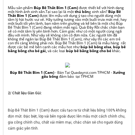
Mẫu sản phẩm
Búp Bê Thắt Bím 1 (Cam)
được thiết kế với hình dạng
một hình ảnh xinh xắn.Tại sao lại là một
thú bôn
g xinh xắn?
Búp Bê
Thắt Bím 1 (Cam)
được lên mẫu với dụng ý tạo cho người dùng một
tâm lý hài hước vui vẻ. Hãy tưởng tượng vào một buổi trưa mát mẻ, hay
một buổi tối yên lành, bạn nằm trên giường và kế bên là một chú Búp
Bê Thắt Bím 1 (Cam) đang nhắm mắt ngủ. Quà Đây Rồi chắc chắn bạn
sẽ có một tâm lý yên bình hơn. Cảm giác như có một người cùng ngã
đầu với mình. Như vậy sẽ không còn cô đơn nữa. Các người lớn đã
không thể ngăn lại Búp Bê Thắt Bím 1 (Cam), như vậy thì các em trẻ
con thì càng không phải nói. Búp Bê Thắt Bím 1 (Cam) là mẫu hàng rất
được các bé mê bên cạnh các mẫu hot như
búp bê bông elsa
,
búp bê
bằng bông cho bé gái,
và các
loại
búp bê bằng bông cho bé
khác.
Búp Bê Thắt Bím 1 (Cam)
- Bán Tại Quadayroi.com TPHCM -
Xưởng
gấu bông
đảm bảo tại TPHCM
2/ Chất liệu Gần Gũi:
Búp Bê Thắt Bím 1 (Cam) được cấu tạo ra từ chất liệu bông 100% không
độn mút. Đặc biệt, lớp vải bên ngoài được lên mẫu một cách chỉnh chu,
gia công chỉnh chu, chất vải mềm mại, chắc chắn sẽ cho người dùng
cảm giác yên tĩnh.