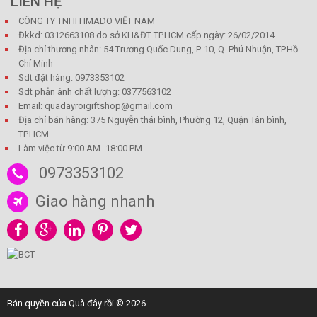
LIÊN HỆ
CÔNG TY TNHH IMADO VIỆT NAM
Đkkd: 0312663108 do sở KH&ĐT TP.HCM cấp ngày: 26/02/2014
Địa chỉ thương nhân: 54 Trương Quốc Dung, P. 10, Q. Phú Nhuận, TP.Hồ
Chí Minh
Sdt đặt hàng: 0973353102
Sdt phản ánh chất lượng: 0377563102
Email: quadayroigiftshop@gmail.com
Địa chỉ bán hàng: 375 Nguyễn thái bình, Phường 12, Quận Tân bình,
TP.HCM
Làm việc từ 9:00 AM- 18:00 PM
0973353102
Giao hàng nhanh
Bản quyền của Quà đây rồi © 2026