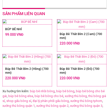
SẢN PHẨM LIÊN QUAN
BÚP BÊ NHÍ
Búp Bê Thắt Bím 2 (Cam) (700
99.000 VNĐ
mm)
220.000 VNĐ
Búp Bê Thắt Bím 2 (Hồng) (700
Búp Bê Thắt Bím 2 (Đỏ) (700
mm)
mm)
220.000 VNĐ
220.000 VNĐ
Xu hướng tìm kiếm:
búp bê nhồi bông
,
búp bê bông
,
búp bê bông cho bé
gái
,
búp bê bông elsa
,
búp bê bông cho bé
,
xưởng thú bông
,
thú bông giá
sỉ
,
shop gấu bông sỉ
,
đại lý phân phối gấu bông
,
xưởng thú bông tphcm
,
xưởng thú bông quận 1
,
xưởng thú bông quận 2
,
xưởng thú bông quận 3
,