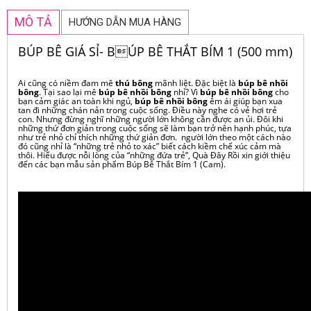
MÔ TẢ
HƯỚNG DẪN MUA HÀNG
BÚP BÊ GIÁ SỈ- BÚP BÊ THẮT BÍM 1 (500 mm)
Ai cũng có niềm đam mê
thú bông
mãnh liệt. Đặc biệt là
búp bê nhồi
bông
. Tại sao lại mê
búp bê nhồi bông
nhỉ? Vì
búp bê nhồi bông
cho
bạn cảm giác an toàn khi ngủ,
búp bê nhồi bông
êm ái giúp bạn xua
tan đi những chán nản trong cuộc sống. Điều này nghe có vẻ hơi trẻ
con. Nhưng đừng nghĩ những người lớn không cần được an ủi. Đôi khi
những thứ đơn giản trong cuộc sống sẽ làm bạn trở nên hạnh phúc, tựa
như trẻ nhỏ chỉ thích những thứ giản đơn. người lớn theo một cách nào
đó cũng nhỉ là “những trẻ nhỏ to xác” biết cách kiềm chế xúc cảm mà
thôi. Hiểu được nỗi lòng của “những đứa trẻ”, Quà Đây Rồi xin giới thiệu
đến các bạn mẫu sản phẩm Búp Bê Thắt Bím 1 (Cam).