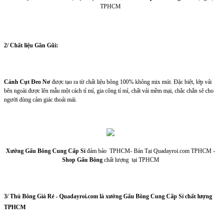
TPHCM
2/ Chất liệu Gần Gũi:
Cánh Cụt Đeo Nơ
được tạo ra từ chất liệu bông 100% không mix mút. Đặc biệt, lớp vải
bên ngoài được lên mẫu một cách tỉ mỉ, gia công tỉ mỉ, chất vải mềm mại, chắc chắn sẽ cho
người dùng cảm giác thoải mái.
Xưởng Gấu Bông Cung Cấp Sỉ
đảm bảo TPHCM- Bán Tại Quadayroi.com TPHCM -
Shop Gấu Bông
chất lượng tại TPHCM
3/ Thú Bông Giá Rẻ - Quadayroi.com là xưởng Gấu Bông Cung Cấp Sỉ chất lượng
TPHCM