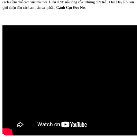
cách kiềm chế cảm xúc mà thôi. Hiểu được nỗi lòng của “những đứa trẻ”, Quà Đây Rồi xin
giới thiệu đến các bạn mẫu sản phẩm
Cánh Cụt Đeo Nơ
.