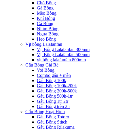
Chó Bông
Gà Bông
Mèo Bông
Khỉ Bông
Cá Bông
Nhím Bông
Ngựa Bông
Heo Bông
Vịt bông Lalafanfan
Vịt Bông Lalafanfan 300mm
Vịt Bông Lalafanfan 500mm
vịt bông lalafanfan 800mm
Gấu Bông Giá Rẻ
Voi Bông
Combo gấu + mền
Gấu Bông 100k
Gấu Bông 100k-200k
Gấu Bông 200k-500k
Gấu Bông 500k-1tr
Gấu Bông 1tr-2tr
Gấu Bông trên 2tr
Gấu Bông Hoạt Hình
Gấu Bông Totoro
Gấu Bông Stitch
Gấu Bông Rilakuma