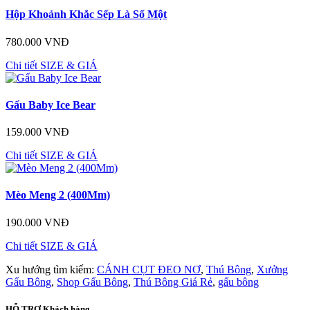
Hộp Khoảnh Khắc Sếp Là Số Một
780.000 VNĐ
Chi tiết
SIZE & GIÁ
Gấu Baby Ice Bear
159.000 VNĐ
Chi tiết
SIZE & GIÁ
Mèo Meng 2 (400Mm)
190.000 VNĐ
Chi tiết
SIZE & GIÁ
Xu hướng tìm kiếm:
CÁNH CỤT ĐEO NƠ
,
Thú Bông
,
Xưởng
Gấu Bông
,
Shop Gấu Bông
,
Thú Bông Giá Rẻ
,
gấu bông
HỖ TRỢ
Khách hàng