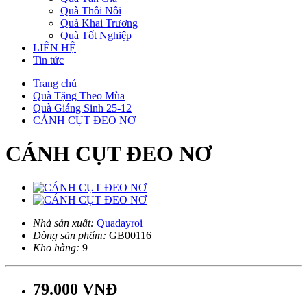
Quà Thôi Nôi
Quà Khai Trương
Quà Tốt Nghiệp
LIÊN HỆ
Tin tức
Trang chủ
Quà Tặng Theo Mùa
Quà Giáng Sinh 25-12
CÁNH CỤT ĐEO NƠ
CÁNH CỤT ĐEO NƠ
Nhà sản xuất:
Quadayroi
Dòng sản phẩm:
GB00116
Kho hàng:
9
79.000 VNĐ