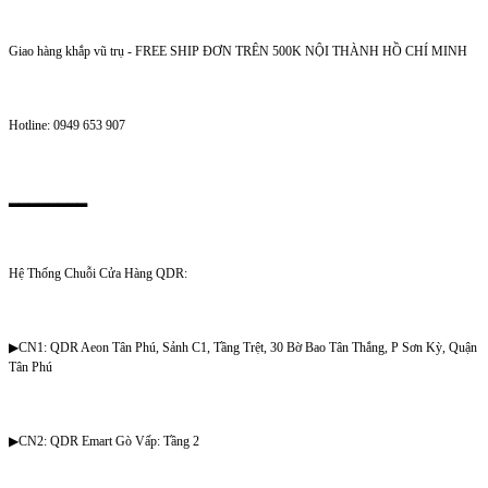
Giao hàng khắp vũ trụ - FREE SHIP ĐƠN TRÊN 500K NỘI THÀNH HỒ CHÍ MINH
Hotline: 0949 653 907
▂▂▂▂▂▂▂▂
Hệ Thống Chuỗi Cửa Hàng QDR:
▶CN1: QDR Aeon Tân Phú, Sảnh C1, Tầng Trệt, 30 Bờ Bao Tân Thắng, P Sơn Kỳ, Quận
Tân Phú
▶CN2: QDR Emart Gò Vấp: Tầng 2