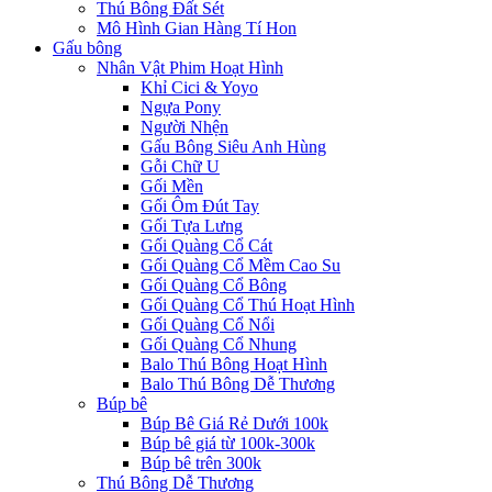
Thú Bông Đất Sét
Mô Hình Gian Hàng Tí Hon
Gấu bông
Nhân Vật Phim Hoạt Hình
Khỉ Cici & Yoyo
Ngựa Pony
Người Nhện
Gấu Bông Siêu Anh Hùng
Gỗi Chữ U
Gối Mền
Gối Ôm Đút Tay
Gối Tựa Lưng
Gối Quàng Cổ Cát
Gối Quàng Cổ Mềm Cao Su
Gối Quàng Cổ Bông
Gối Quàng Cổ Thú Hoạt Hình
Gối Quàng Cổ Nổi
Gối Quàng Cổ Nhung
Balo Thú Bông Hoạt Hình
Balo Thú Bông Dễ Thương
Búp bê
Búp Bê Giá Rẻ Dưới 100k
Búp bê giá từ 100k-300k
Búp bê trên 300k
Thú Bông Dễ Thương