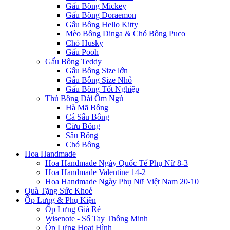
Gấu Bông Mickey
Gấu Bông Doraemon
Gấu Bông Hello Kitty
Mèo Bông Dinga & Chó Bông Puco
Chó Husky
Gấu Pooh
Gấu Bông Teddy
Gấu Bông Size lớn
Gấu Bông Size Nhỏ
Gấu Bông Tốt Nghiệp
Thú Bông Dài Ôm Ngủ
Hà Mã Bông
Cá Sấu Bông
Cừu Bông
Sâu Bông
Chó Bông
Hoa Handmade
Hoa Handmade Ngày Quốc Tế Phụ Nữ 8-3
Hoa Handmade Valentine 14-2
Hoa Handmade Ngày Phụ Nữ Việt Nam 20-10
Quà Tặng Sức Khoẻ
Ốp Lưng & Phụ Kiện
Ốp Lưng Giá Rẻ
Wisenote - Sổ Tay Thông Minh
Ốp Lưng Hoạt Hình