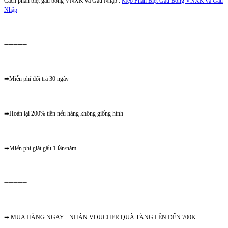
Cách phân biệt gấu bông VNXK và Gấu Nhập :
Mẹo Phân Biệt Gấu Bông VNXK và Gấu
Nhập
➖➖➖➖➖
➡Miễn phí đổi trả 30 ngày
➡Hoàn lại 200% tiền nếu hàng không giống hình
➡Miến phí giặt gấu 1 lần/năm
➖➖➖➖➖
➡ MUA HÀNG NGAY - NHẬN VOUCHER QUÀ TẶNG LÊN ĐẾN 700K