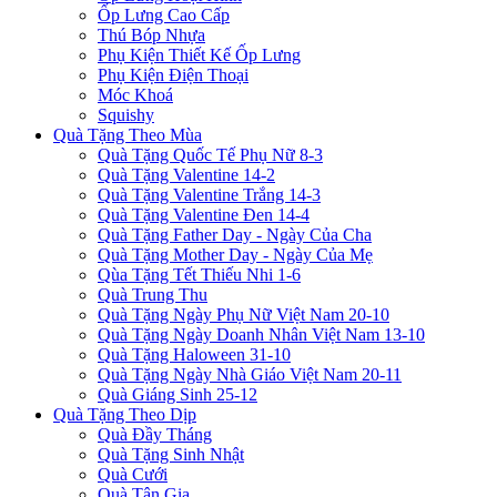
Ốp Lưng Cao Cấp
Thú Bóp Nhựa
Phụ Kiện Thiết Kế Ốp Lưng
Phụ Kiện Điện Thoại
Móc Khoá
Squishy
Quà Tặng Theo Mùa
Quà Tặng Quốc Tế Phụ Nữ 8-3
Quà Tặng Valentine 14-2
Quà Tặng Valentine Trắng 14-3
Quà Tặng Valentine Đen 14-4
Quà Tặng Father Day - Ngày Của Cha
Quà Tặng Mother Day - Ngày Của Mẹ
Qùa Tặng Tết Thiếu Nhi 1-6
Quà Trung Thu
Quà Tặng Ngày Phụ Nữ Việt Nam 20-10
Quà Tặng Ngày Doanh Nhân Việt Nam 13-10
Quà Tặng Haloween 31-10
Quà Tặng Ngày Nhà Giáo Việt Nam 20-11
Quà Giáng Sinh 25-12
Quà Tặng Theo Dịp
Quà Đầy Tháng
Quà Tặng Sinh Nhật
Quà Cưới
Quà Tân Gia