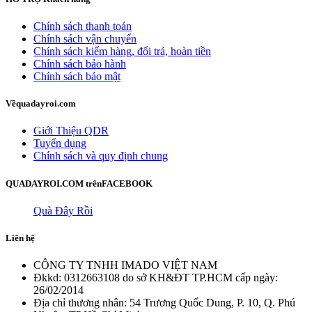
Chính sách thanh toán
Chính sách vận chuyển
Chính sách kiểm hàng, đổi trả, hoàn tiền
Chính sách bảo hành
Chính sách bảo mật
Về
quadayroi.com
Giới Thiệu QDR
Tuyển dụng
Chính sách và quy định chung
QUADAYROI.COM trên
FACEBOOK
Quà Đây Rồi
Liên hệ
CÔNG TY TNHH IMADO VIỆT NAM
Đkkd: 0312663108 do sở KH&ĐT TP.HCM cấp ngày:
26/02/2014
Địa chỉ thương nhân: 54 Trương Quốc Dung, P. 10, Q. Phú