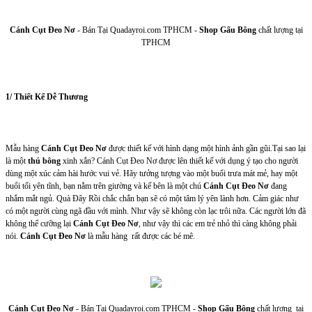
Cánh Cụt Đeo Nơ
- Bán Tại Quadayroi.com TPHCM -
Shop Gấu Bông
chất lượng tại
TPHCM
1/ Thiết Kế Dễ Thương
Mẫu hàng
Cánh Cụt Đeo Nơ
được thiết kế với hình dạng một hình ảnh gần gũi.Tại sao lại
là một
thú bông
xinh xắn? Cánh Cụt Đeo Nơ được lên thiết kế với dụng ý tạo cho người
dùng một xúc cảm hài hước vui vẻ. Hãy tưởng tượng vào một buổi trưa mát mẻ, hay một
buổi tối yên tĩnh, bạn nằm trên giường và kế bên là một chú
Cánh Cụt Đeo Nơ
đang
nhắm mắt ngủ. Quà Đây Rồi chắc chắn bạn sẽ có một tâm lý yên lành hơn. Cảm giác như
có một người cùng ngã đầu với mình. Như vậy sẽ không còn lạc trôi nữa. Các người lớn đã
không thể cưỡng lại
Cánh Cụt Đeo Nơ
, như vậy thì các em trẻ nhỏ thì càng không phải
nói.
Cánh Cụt Đeo Nơ
là mẫu hàng rất được các bé mê.
Cánh Cụt Đeo Nơ
- Bán Tại Quadayroi.com TPHCM -
Shop Gấu Bông
chất lượng tại