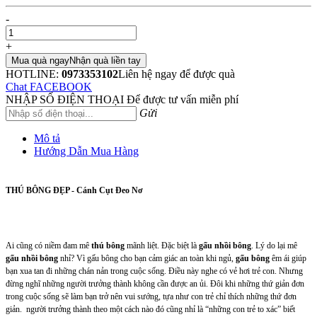
-
+
Mua quà ngay
Nhận quà liền tay
HOTLINE:
0973353102
Liên hệ ngay để được quà
Chat FACEBOOK
NHẬP SỐ ĐIỆN THOẠI
Để được tư vấn miễn phí
Gửi
Mô tả
Hướng Dẫn Mua Hàng
THÚ BÔNG ĐẸP - Cánh Cụt Đeo Nơ
Ai cũng có niềm đam mê
thú bông
mãnh liệt. Đặc biệt là
gấu nhồi bông
. Lý do lại mê
gấu nhồi bông
nhỉ? Vì gấu bông cho bạn cảm giác an toàn khi ngủ,
gấu bông
êm ái giúp
bạn xua tan đi những chán nản trong cuộc sống. Điều này nghe có vẻ hơi trẻ con. Nhưng
đừng nghĩ những người trưởng thành không cần được an ủi. Đôi khi những thứ giản đơn
trong cuộc sống sẽ làm bạn trở nên vui sướng, tựa như con trẻ chỉ thích những thứ đơn
giản. người trưởng thành theo một cách nào đó cũng nhỉ là “những con trẻ to xác” biết