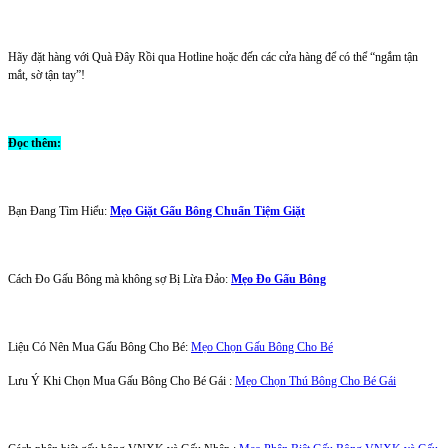
Hãy đặt hàng với Quà Đây Rồi qua Hotline hoặc đến các cửa hàng để có thể “ngắm tận
mắt, sờ tận tay”!
Đọc thêm:
Bạn Đang Tìm Hiểu:
Mẹo Giặt Gấu Bông Chuẩn Tiệm Giặt
Cách Đo Gấu Bông mà không sợ Bị Lừa Đảo:
Mẹo Đo Gấu Bông
Liệu Có Nên Mua Gấu Bông Cho Bé:
Mẹo Chọn Gấu Bông Cho Bé
Lưu Ý Khi Chọn Mua Gấu Bông Cho Bé Gái :
Mẹo Chọn Thú Bông Cho Bé Gái