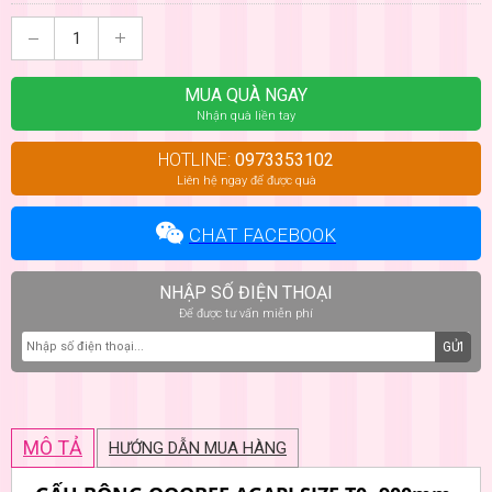
MUA QUÀ NGAY
Nhận quà liền tay
HOTLINE:
0973353102
Liên hệ ngay để được quà
CHAT FACEBOOK
NHẬP SỐ ĐIỆN THOẠI
Để được tư vấn miễn phí
GỬI
MÔ TẢ
HƯỚNG DẪN MUA HÀNG