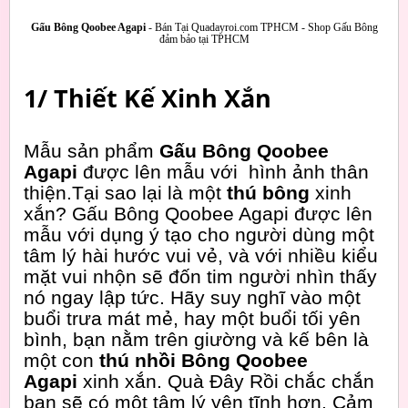
Gấu Bông Qoobee Agapi
- Bán Tại Quadayroi.com TPHCM - Shop Gấu Bông
đảm bảo tại TPHCM
1/ Thiết Kế Xinh Xắn
Mẫu sản phẩm
Gấu Bông Qoobee
Agapi
được lên mẫu với hình ảnh thân
thiện.Tại sao lại là một
thú bông
xinh
xắn? Gấu Bông Qoobee Agapi được lên
mẫu với dụng ý tạo cho người dùng một
tâm lý hài hước vui vẻ, và với nhiều kiểu
mặt vui nhộn sẽ đốn tim người nhìn thấy
nó ngay lập tức. Hãy suy nghĩ vào một
buổi trưa mát mẻ, hay một buổi tối yên
bình, bạn nằm trên giường và kế bên là
một con
thú nhồi Bông Qoobee
Agapi
xinh xắn. Quà Đây Rồi chắc chắn
bạn sẽ có một tâm lý yên tĩnh hơn. Cảm