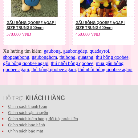
GẤU BÔNG QOOBEE AGAPI
GẤU BÔNG QOOBEE AGAPI
SIZE TRUNG 500mm
SIZE TRUNG 600mm
370.000 VNĐ
460.000 VNĐ
Xu hướng tìm kiếm:
gaubong
,
gaubongdep
,
quadayroi
,
shopgaubong
,
gaubonghcm
,
thubong
,
quatang
,
thú bông qoobee
,
gấu bông qoobee agapi
,
thú nhồi bông qoobee
,
mua gấu bông
qoobee agapi
,
thú bông qoobee agapi
,
thú nhồi bông qoobee agapi
KHÁCH HÀNG
HỖ TRỢ
Chính sách thanh toán
Chính sách vận chuyển
Chính sách kiểm hàng, đổi trả, hoàn tiền
Chính sách bảo hành
Chính sách bảo mật