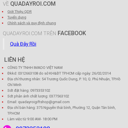
QUADAYROI.COM
VỀ
Giới Thiệu QDR
Tuyển dụng
Chính sách và quy định chung
FACEBOOK
QUADAYROI.COM TRÊN
Quà Đây Rồi
LIÊN HỆ
CÔNG TY TNHH IMADO VIỆT NAM
Đkkd: 0312663108 do sở KH&ĐT TP.HCM cấp ngày: 26/02/2014
Địa chỉ thương nhân: 54 Trương Quốc Dung, P. 10, Q. Phú Nhuận, TP.Hồ
Chí Minh
Sdt đặt hàng: 0973353102
Sdt phản ánh chất lượng: 0377563102
Email: quadayroigiftshop@gmail.com
Địa chỉ bán hàng: 375 Nguyễn thái bình, Phường 12, Quận Tân bình,
TP.HCM
Làm việc từ 9:00 AM- 18:00 PM