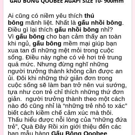
GẤU BÔNG QOOBEE AGAPI SIZE T0- 900mm
Ai cũng có niềm yêu thích
thú
bông
mãnh liệt. Nhất là
gấu nhồi bông
.
Điều gì lại thích
gấu nhồi bông
nhỉ?
Vì
gấu bông
cho bạn cảm thấy an toàn
khi ngủ,
gấu bông
mềm mại giúp bạn
xua tan đi những mệt mỏi trong cuộc
sống. Điều này nghe có vẻ hơi trẻ trung
quá mức. Nhưng đừng nghĩ những
người trưởng thành không cần được an
ủi. Đôi khi những thứ giản đơn trong
cuộc sống sẽ làm bạn trở nên vui sướng,
tựa như con trẻ chỉ thích những thứ đơn
giản. người trưởng thành theo một cách
nào đó cũng nhỉ là “những trẻ nhỏ to xác”
biết cách kiềm chế cảm xúc mà thôi.
Thấu hiểu được nỗi lòng của “những đứa
trẻ”, Quà Đây Rồi xin giới thiệu đến các
bạn mẫu hàng
Gấu Bông Qoobee