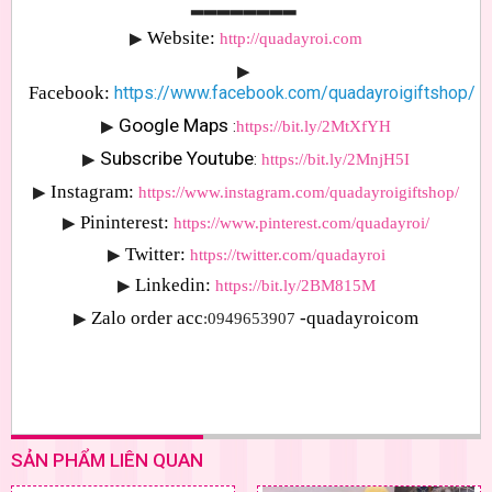
▂▂▂▂▂▂▂▂
Website: 
▶
http://quadayroi.com
▶
Facebook:
https://www.facebook.com/quadayroigiftshop/
Google Maps 
▶
:
https://bit.ly/2MtXfYH
Subscribe Youtube
▶
: 
https://bit.ly/2MnjH5I
Instagram:
▶
https://www.instagram.com/quadayroigiftshop/
Pininterest:
▶
https://www.pinterest.com/quadayroi/
Twitter:
▶
https://twitter.com/quadayroi
Linkedin:
▶
https://bit.ly/2BM815M
Zalo order acc
-quadayroicom
▶
:0949653907 
SẢN PHẨM LIÊN QUAN