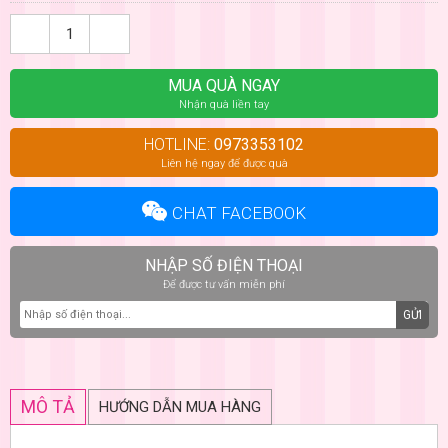
MUA QUÀ NGAY
Nhận quà liền tay
HOTLINE:
0973353102
Liên hệ ngay để được quà
CHAT FACEBOOK
NHẬP SỐ ĐIỆN THOẠI
Để được tư vấn miễn phí
GỬI
MÔ TẢ
HƯỚNG DẪN MUA HÀNG