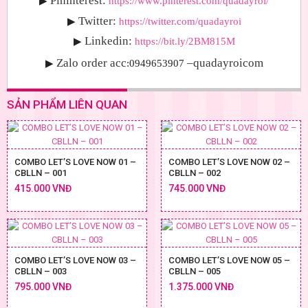
Pininterest:
▶
https://www.pinterest.com/quadayroi/
Twitter:
▶
https://twitter.com/quadayroi
Linkedin:
▶
https://bit.ly/2BM815M
Zalo order acc
–quadayroicom
▶
:0949653907
SẢN PHẨM LIÊN QUAN
COMBO LET’S LOVE NOW 01 –
COMBO LET’S LOVE NOW 02 –
CBLLN – 001
CBLLN – 002
415.000 VNĐ
745.000 VNĐ
COMBO LET’S LOVE NOW 03 –
COMBO LET’S LOVE NOW 05 –
CBLLN – 003
CBLLN – 005
795.000 VNĐ
1.375.000 VNĐ