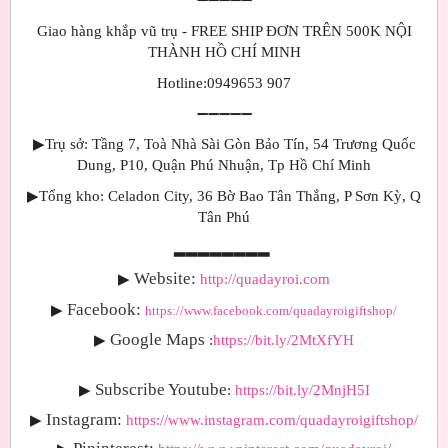
Giao hàng khắp vũ trụ - FREE SHIP ĐƠN TRÊN 500K NỘI
THÀNH HỒ CHÍ MINH
Hotline:0949653 907
➖➖➖➖➖
▶
Trụ sở: Tầng 7, Toà Nhà Sài Gòn Bảo Tín, 54 Trương Quốc
Dung, P10, Quận Phú Nhuận, Tp Hồ Chí Minh
▶
Tổng kho: Celadon City, 36 Bờ Bao Tân Thắng, P Sơn Kỳ, Q
Tân Phú
▂▂▂▂▂▂▂▂
Website:
▶
http://quadayroi.com
Facebook:
▶
https://www.facebook.com/quadayroigiftshop/
Google Maps
▶
:
https://bit.ly/2MtXfYH
Subscribe Youtube
▶
:
https://bit.ly/2MnjH5I
Instagram:
▶
https://www.instagram.com/quadayroigiftshop/