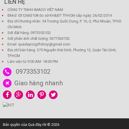
LIÊN HỆ
CÔNG TY TNHH IMADO VIỆT NAM
Đkkd: 0312663108 do sở KH&ĐT TP.HCM cấp ngày: 26/02/2014
Địa chỉ thương nhân: 54 Trương Quốc Dung, P. 10, Q. Phú Nhuận, TP.Hồ
Chí Minh
Sdt đặt hàng: 0973353102
Sdt phản ánh chất lượng: 0377563102
Email: quadayroigiftshop@gmail.com
Địa chỉ bán hàng: 375 Nguyễn thái bình, Phường 12, Quận Tân bình,
TP.HCM
Làm việc từ 9:00 AM- 18:00 PM
0973353102
Giao hàng nhanh
Bản quyền của Quà đây rồi © 2026