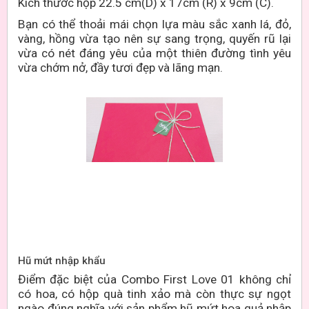
Kích thước hộp 22.5 cm(D) x 17cm (R) x 9cm (C)
.
Bạn có thể thoải mái chọn lựa màu sắc xanh lá, đỏ,
vàng, hồng vừa tạo nên sự sang trọng, quyến rũ lại
vừa có nét đáng yêu của một thiên đường tình yêu
vừa chớm nở, đầy tươi đẹp và lãng mạn.
Hũ mứt nhập khẩu
Điểm đặc biệt của Combo First Love 01 không chỉ
có hoa, có hộp quà tinh xảo mà còn thực sự ngọt
ngào đúng nghĩa với sản phẩm hũ mứt hoa quả nhập