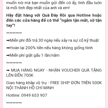
muốn nói mà bạn muốn gửi đến cô ấy, tình đầu luôn
là mối tình đẹp nhất của anh và em!
Hãy đặt hàng với Quà Đây Rồi qua Hotline hoặc
đến các cửa hàng để có thể “ngắm tận mắt, sờ tận
tay”!
➖➖➖➖➖
Miễn phí đổi trả 30 ngày nếu xảy ra sự cố kỹ thuật
➡
Hoàn lại 200% tiền nếu hàng không giống hình
➡
Miến phí giặt gấu 1 lần/năm
➡
➖➖➖➖➖
MUA HÀNG NGAY - NHẬN VOUCHER QUÀ TẶNG
➡
LÊN ĐẾN 700K
Giao hàng khắp vũ trụ - FREE SHIP ĐƠN TRÊN 500K
NỘI THÀNH HỒ CHÍ MINH
Hotline: 0949 653 907
➖➖➖➖➖