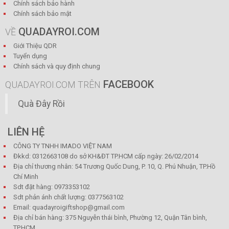
Chính sách bảo hành
Chính sách bảo mật
QUADAYROI.COM
VỀ
Giới Thiệu QDR
Tuyển dụng
Chính sách và quy định chung
FACEBOOK
QUADAYROI.COM TRÊN
Quà Đây Rồi
LIÊN HỆ
CÔNG TY TNHH IMADO VIỆT NAM
Đkkd: 0312663108 do sở KH&ĐT TP.HCM cấp ngày: 26/02/2014
Địa chỉ thương nhân: 54 Trương Quốc Dung, P. 10, Q. Phú Nhuận, TP.Hồ
Chí Minh
Sdt đặt hàng: 0973353102
Sdt phản ánh chất lượng: 0377563102
Email: quadayroigiftshop@gmail.com
Địa chỉ bán hàng: 375 Nguyễn thái bình, Phường 12, Quận Tân bình,
TP.HCM