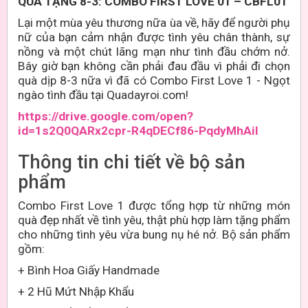
QUÀ TẶNG 8-3: COMBO FIRST LOVE 01 – CB
FL01
Lại một mùa yêu thương nữa ùa về, hãy để người phụ
nữ của bạn cảm nhận được tình yêu chân thành, sự
nồng và một chút lãng mạn như tình đầu chớm nở.
Bây giờ bạn không cần phải đau đầu vì phải đi chọn
quà dịp 8-3 nữa vì đã có Combo First Love 1 - Ngọt
ngào tình đầu tại Quadayroi.com!
https://drive.google.com/open?
id=1s2Q0QARx2cpr-R4qDECf86-PqdyMhAil
Thông tin chi tiết về bộ sản
phẩm
Combo First Love 1 được tổng hợp từ những món
quà đẹp nhất về tình yêu, thật phù hợp làm tặng phẩm
cho những tình yêu vừa bung nụ hé nở. Bộ sản phẩm
gồm:
+ Bình Hoa Giấy Handmade
+ 2 Hũ Mứt Nhập Khẩu