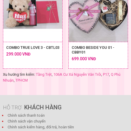
COMBO TRUE LOVE 3 - CBTL03
COMBO BESIDE YOU 01 -
CBBY01
299.000 VNĐ
699.000 VNĐ
Xu hướng tìm kiếm:
Tầng Trệt
,
106A Cư Xá Nguyễn Văn Trỗi
,
P17
,
Q Phú
Nhuận
,
TPHCM
KHÁCH HÀNG
HỖ TRỢ
Chính sách thanh toán
Chính sách vận chuyển
Chính sách kiểm hàng, đổi trả, hoàn tiền