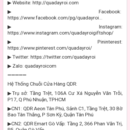
Website: http://quadayroi.com
▶
Facebook:
▶
https://www.facebook.com/pg/quadayroi...
Instagram:
▶
https://www.instagram.com/quadayroigiftshop/
Pininterest:
▶
https://www.pinterest.com/quadayroi/
Twitter: https://twitter.com/quadayroi
▶
Zalo: quadayroicom
▶
➖➖➖➖➖
Hệ Thống Chuỗi Cửa Hàng QDR:
Trụ sở:
Tầng Trệt, 106A Cư Xá Nguyễn Văn Trỗi,
▶
P17, Q Phú Nhuận, TPHCM
CN1: QDR Aeon Tân Phú, Sảnh C1, Tầng Trệt, 30 Bờ
▶
Bao Tân Thắng, P Sơn Kỳ, Quận Tân Phú
CN2: QDR Emart Gò Vấp: Tầng 2, 366 Phan Văn Trị,
▶
P5, Quận Gò Vấp