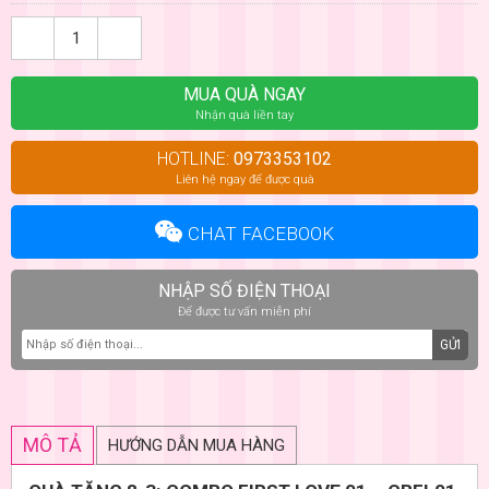
MUA QUÀ NGAY
Nhận quà liền tay
HOTLINE:
0973353102
Liên hệ ngay để được quà
CHAT FACEBOOK
NHẬP SỐ ĐIỆN THOẠI
Để được tư vấn miễn phí
GỬI
MÔ TẢ
HƯỚNG DẪN MUA HÀNG