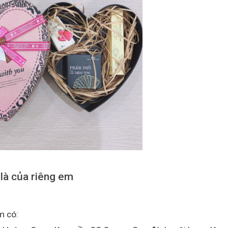
 là của riêng em
m có: