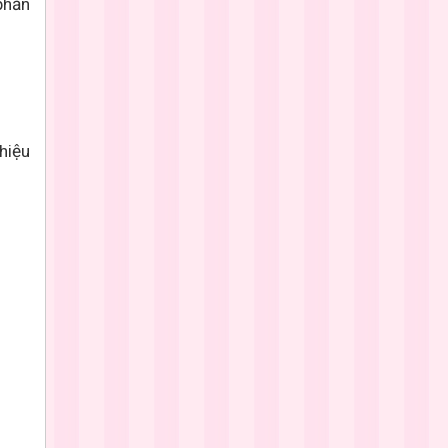
phấn
hiệu