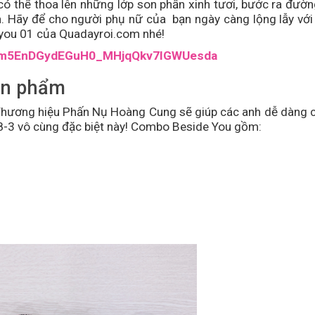
 có thể thoa lên những lớp son phấn xinh tươi, bước ra đườn
n. Hãy để cho người phụ nữ của bạn ngày càng lộng lẫy với
you 01 của Quadayroi.com nhé!
1gbm5EnDGydEGuH0_MHjqQkv7lGWUesda
sản phẩm
Thương hiệu Phấn Nụ Hoàng Cung sẽ giúp các anh dễ dàng 
 8-3 vô cùng đặc biệt này! Combo Beside You gồm: