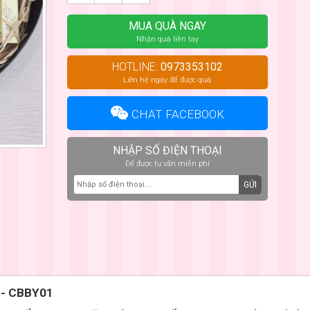
MUA QUÀ NGAY
Nhận quà liền tay
HOTLINE:
0973353102
Liên hệ ngay để được quà
CHAT FACEBOOK
NHẬP SỐ ĐIỆN THOẠI
Để được tư vấn miễn phí
GỬI
 - CBBY01