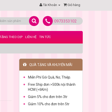
Tài Khoản
Giỏ hàng
0973353102
TẶNG THEO DỊP
LIÊN HỆ
TIN TỨC
QUÀ TẶNG VÀ KHUYẾN MÃI
Miễn Phí Gói Quà, Nơ, Thiệp.
Free Ship đơn >500k nội thành
HCM (<6Km)
Giảm 5% cho đơn trên 3tr
Giảm 10% cho đơn trên 5tr