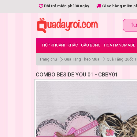
Đỗi trả miễn phí 30 ngày
Giao hàng miễn p
HỘP KHOẢNH KHẮC
GẤU BÔNG
HOA HANDMADE
Trang chủ
Quà Tặng Theo Mùa
Quà Tặng Quốc T
COMBO BESIDE YOU 01 - CBBY01