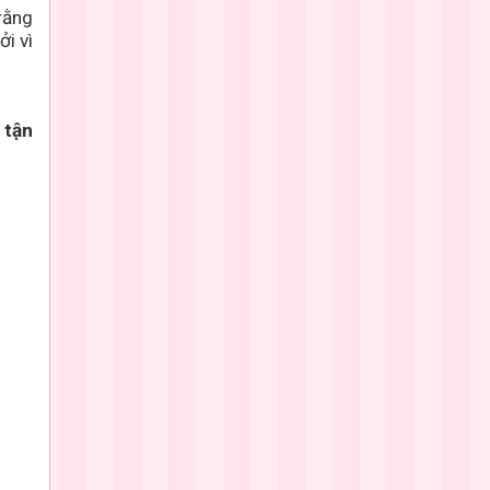
rằng
ởi vì
 tận