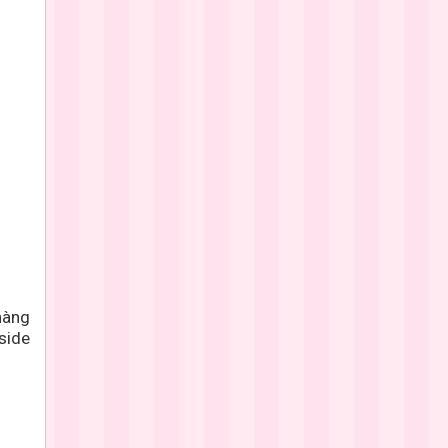
nàng
side