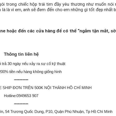
ói trong chiếc hộp trái tim đầy yêu thương như muốn nói 
 là là vì em, anh sẽ đem đến cho em những gì tốt đẹp nhất b
ine hoặc đến các cửa hàng để có thể “ngắm tận mắt, sờ
Thông tin liên hệ
i trả 30 ngày nếu xảy ra sự cố kỹ thuật
200% tiền nếu hàng không giống hình
➖➖➖➖➖
FREE SHIP ĐƠN TRÊN 500K NỘI THÀNH HỒ CHÍ MINH
Hotline:0949653 907
➖➖➖➖➖
Tín, 54 Trương Quốc Dung, P10, Quận Phú Nhuận, Tp Hồ Chí Minh