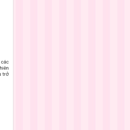
 các
hiên
 trở