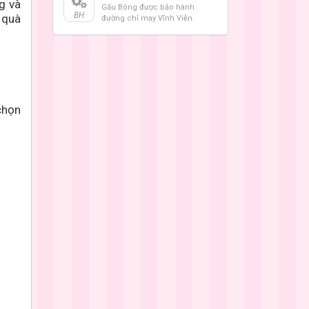
g và
Gấu Bông được bảo hành
BH
 quà
đường chỉ may Vĩnh Viễn.
chọn