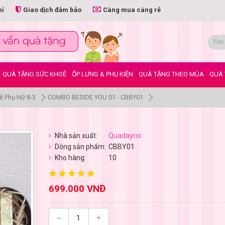
hí
Giao dịch đảm bảo
Càng mua càng rẻ
QUÀ TẶNG SỨC KHOẺ
ỐP LƯNG & PHỤ KIỆN
QUÀ TẶNG THEO MÙA
QUÀ 
ế Phụ Nữ 8-3
COMBO BESIDE YOU 01 - CBBY01
Nhà sản xuất:
Quadayroi
Dòng sản phẩm:
CBBY01
Kho hàng:
10
699.000 VNĐ