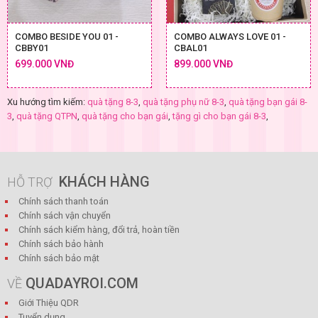
COMBO BESIDE YOU 01 -
COMBO ALWAYS LOVE 01 -
CBBY01
CBAL01
699.000 VNĐ
899.000 VNĐ
Xu hướng tìm kiếm:
quà tặng 8-3
,
quà tặng phụ nữ 8-3
,
quà tặng bạn gái 8-
3
,
quà tặng QTPN
,
quà tặng cho bạn gái
,
tặng gì cho bạn gái 8-3
,
KHÁCH HÀNG
HỖ TRỢ
Chính sách thanh toán
Chính sách vận chuyển
Chính sách kiểm hàng, đổi trả, hoàn tiền
Chính sách bảo hành
Chính sách bảo mật
QUADAYROI.COM
VỀ
Giới Thiệu QDR
Tuyển dụng