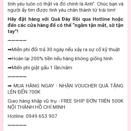
tình yêu luôn có thật và đó chính là Anh”. Chúc bạn và
người ấy tìm được tình yêu chân thành từ trái tim!
Hãy đặt hàng với Quà Đây Rồi qua Hotline hoặc
đến các cửa hàng để có thể “ngắm tận mắt, sờ tận
tay”!
➖➖➖➖➖
Miễn phí đổi trả 30 ngày nếu xảy ra sự cố kỹ thuật
➡
Hoàn lại 200% tiền nếu hàng không giống hình
➡
Miến phí giặt gấu 1 lần/năm
➡
➖➖➖➖➖
MUA HÀNG NGAY - NHẬN VOUCHER QUÀ TẶNG
➡
LÊN ĐẾN 700K
Giao hàng khắp vũ trụ - FREE SHIP ĐƠN TRÊN 500K
NỘI THÀNH HỒ CHÍ MINH
Hotline: 0949 653 907
➖➖➖➖➖