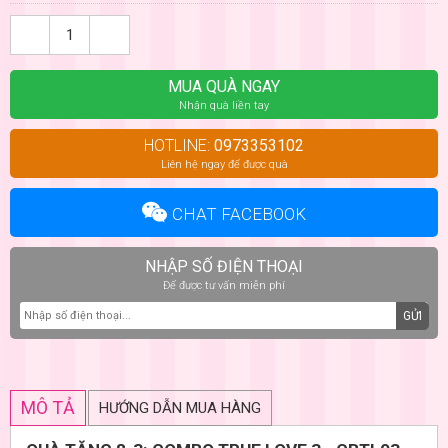
MUA QUÀ NGAY
Nhận quà liền tay
HOTLINE:
0973353102
Liên hệ ngay để được quà
CHAT FACEBOOK
NHẬP SỐ ĐIỆN THOẠI
Để được tư vấn miễn phí
GỬI
MÔ TẢ
HƯỚNG DẪN MUA HÀNG