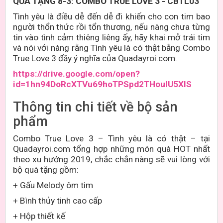
QUÀ TẶNG 8-3: COMBO TRUE LOVE
3
- CBTL0
3
Tình yêu là điều dễ đến dễ đi khiến cho con tim bao
người thổn thức rồi tổn thương, nếu nàng chưa từng
tin vào tình cảm thiêng liêng ấy, hãy khai mở trái tim
và nói với nàng rằng Tình yêu là có thật bằng Combo
True Love 3 đầy ý nghĩa của Quadayroi.com.
https://drive.google.com/open?
id=1hn94DoRcXTVu69hoTPSpd2THoulU5XlS
Thông tin chi tiết về bộ sản
phẩm
Combo True Love 3 – Tình yêu là có thật – tại
Quadayroi.com tổng hợp những món quà HOT nhất
theo xu hướng 2019, chắc chắn nàng sẽ vui lòng với
bộ quà tặng gồm:
+ Gấu Melody ôm tim
+ Bình
thủy tinh cao cấp
+ Hộp thiết kế