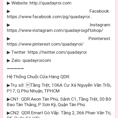
Website: http://quadayroi.com
▶
Facebook:
▶
https://www.facebook.com/pg/quadayroi...
Instagram:
▶
https://www.instagram.com/quadayroigiftshop/
Pininterest:
▶
https://www.pinterest.com/quadayroi/
Twitter: https://twitter.com/quadayroi
▶
Zalo: quadayroicom
▶
➖➖➖➖➖
Hệ Thống Chuỗi Cửa Hàng QDR:
Trụ sở:
Tầng Trệt, 106A Cư Xá Nguyễn Văn Trỗi,
▶
P17, Q Phú Nhuận, TPHCM
CN1: QDR Aeon Tân Phú, Sảnh C1, Tầng Trệt, 30 Bờ
▶
Bao Tân Thắng, P Sơn Kỳ, Quận Tân Phú
CN2: QDR Emart Gò Vấp: Tầng 2, 366 Phan Văn Trị,
▶