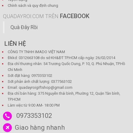
Chính sách và quy định chung
FACEBOOK
QUADAYROI.COM TRÊN
Quà Đây Rồi
LIÊN HỆ
CÔNG TY TNHH IMADO VIỆT NAM
Đkkd: 0312663108 do sở KH&ĐT TP.HCM cấp ngày: 26/02/2014
Địa chỉ thương nhân: 54 Trương Quốc Dung, P. 10, Q. Phú Nhuận, TP.Hồ
Chí Minh
Sdt đặt hàng: 0973353102
Sdt phản ánh chất lượng: 0377563102
Email: quadayroigiftshop@gmail.com
Địa chỉ bán hàng: 375 Nguyễn thái bình, Phường 12, Quận Tân bình,
TP.HCM
Làm việc từ 9:00 AM- 18:00 PM
0973353102
Giao hàng nhanh