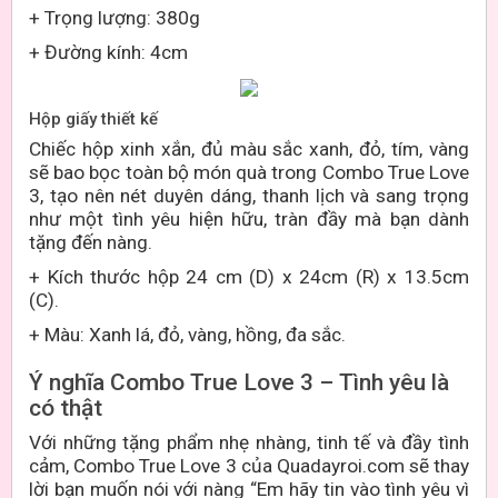
+ Trọng lượng: 380g
+ Đường kính: 4cm
Hộp giấy thiết kế
Chiếc hộp xinh xắn, đủ màu sắc xanh, đỏ, tím, vàng
sẽ bao bọc toàn bộ món quà trong Combo True Love
3, tạo nên nét duyên dáng, thanh lịch và sang trọng
như một tình yêu hiện hữu, tràn đầy mà bạn dành
tặng đến nàng.
+
Kích thước hộp 24 cm
(D) x 24cm (R) x 13.5cm
(C)
.
+ Màu: Xanh lá, đỏ, vàng, hồng, đa sắc.
Ý nghĩa Combo True Love 3 – Tình yêu là
có thật
Với những tặng phẩm nhẹ nhàng, tinh tế và đầy tình
cảm, Combo True Love 3 của Quadayroi.com sẽ thay
lời bạn muốn nói với nàng “Em hãy tin vào tình yêu vì