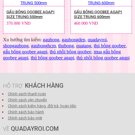
GẤU BÔNG QOOBEE AGAPI
GẤU BÔNG QOOBEE AGAPI
SIZE TRUNG 500mm
SIZE TRUNG 600mm
370.000 VNĐ
460.000 VNĐ
Xu hướng tìm kiếm:
gaubong
,
gaubongdep
,
quadayroi
,
shopgaubong
,
gaubonghcm
,
thubong
,
quatang
,
thú bông qoobee
,
gấu bông qoobee agapi
,
thú nhồi bông qoobee
,
mua gấu bông
qoobee agapi
,
thú bông qoobee agapi
,
thú nhồi bông qoobee agapi
KHÁCH HÀNG
HỖ TRỢ
Chính sách thanh toán
Chính sách vận chuyển
Chính sách kiểm hàng, đổi trả, hoàn tiền
Chính sách bảo hành
Chính sách bảo mật
QUADAYROI.COM
VỀ