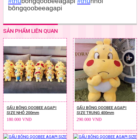
#thú
bôngqoobeeagapi
#thú
nhồi
bôngqoobeeagapi
SẢN PHẨM LIÊN QUAN
GẤU BÔNG QOOBEE AGAPI
GẤU BÔNG QOOBEE AGAPI
SIZE NHỎ 200mm
SIZE TRUNG 400mm
180.000 VNĐ
290.000 VNĐ