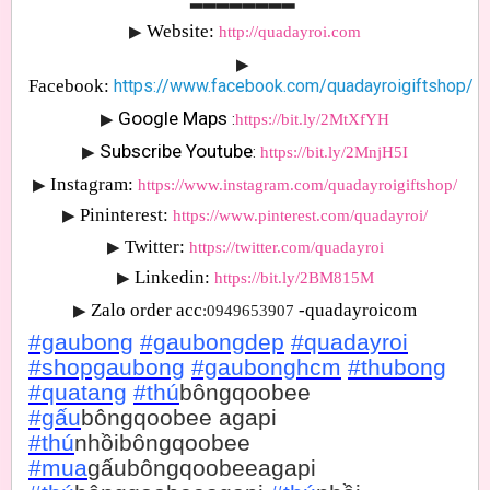
Website: 
▶
http://quadayroi.com
▶
Facebook:
https://www.facebook.com/quadayroigiftshop/
Google Maps 
▶
:
https://bit.ly/2MtXfYH
Subscribe Youtube
▶
: 
https://bit.ly/2MnjH5I
Instagram:
▶
https://www.instagram.com/quadayroigiftshop/
Pininterest:
▶
https://www.pinterest.com/quadayroi/
Twitter:
▶
https://twitter.com/quadayroi
Linkedin:
▶
https://bit.ly/2BM815M
Zalo order acc
-quadayroicom
▶
:0949653907 
#gaubong
#gaubongdep
#quadayroi
#shopgaubong
#gaubonghcm
#thubong
#quatang
#thú
bôngqoobee
#gấu
bôngqoobee agapi
#thú
nhồibôngqoobee
#mua
gấubôngqoobeeagapi