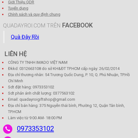
Giới Thiệu QDR
Tuyển dụng
Chính sách và quy định chung
FACEBOOK
QUADAYROI.COM TRÊN
Quà Đây Rồi
LIÊN HỆ
CÔNG TY TNHH IMADO VIỆT NAM
Đkkd: 0312663108 do sở KH&ĐT TP.HCM cấp ngày: 26/02/2014
Địa chỉ thương nhân: 54 Trương Quốc Dung, P. 10, Q. Phú Nhuận, TP.Hồ
Chí Minh
Sdt đặt hàng: 0973353102
Sdt phản ánh chất lượng: 0377563102
Email: quadayroigiftshop@gmail.com
Địa chỉ bán hàng: 375 Nguyễn thái bình, Phường 12, Quận Tân bình,
TP.HCM
Làm việc từ 9:00 AM- 18:00 PM
0973353102