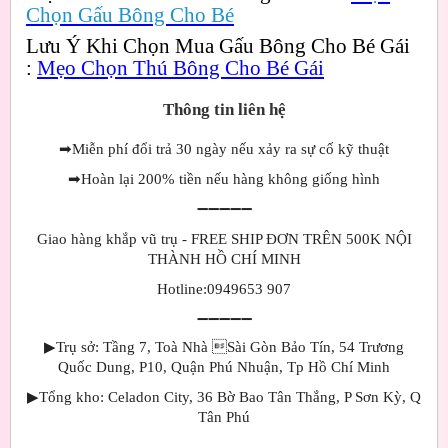
Chọn Gấu Bông Cho Bé
Lưu Ý Khi Chọn Mua Gấu Bông Cho Bé Gái
:
Mẹo Chọn Thú Bông Cho Bé Gái
Thông tin liên hệ
➡
Miễn phí đổi trả 30 ngày nếu xảy ra sự cố kỹ thuật
➡
Hoàn lại 200% tiền nếu hàng không giống hình
➖➖➖➖➖
Giao hàng khắp vũ trụ - FREE SHIP ĐƠN TRÊN 500K NỘI
THÀNH HỒ CHÍ MINH
Hotline:0949653 907
➖➖➖➖➖
▶Trụ sở: Tầng 7, Toà Nhà Sài Gòn Bảo Tín, 54 Trương
Quốc Dung, P10, Quận Phú Nhuận, Tp Hồ Chí Minh
▶Tổng kho: Celadon City, 36 Bờ Bao Tân Thắng, P Sơn Kỳ, Q
Tân Phú
▂▂▂▂▂▂▂▂