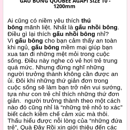
GẤU BÔNG QOOBEE AGAPI SIZE T0 -
1200mm
Ai cũng có niềm yêu thích
thú
bông
mãnh liệt. Nhất là
gấu nhồi bông
.
Điều gì lại thích
gấu nhồi bông
nhỉ?
Vì
gấu bông
cho bạn cảm thấy an toàn
khi ngủ,
gấu bông
mềm mại giúp bạn
xua tan đi những mệt mỏi trong cuộc
sống. Điều này nghe có vẻ hơi trẻ trung
quá mức. Nhưng đừng nghĩ những
người trưởng thành không cần được an
ủi. Đôi khi những thứ giản đơn trong
cuộc sống sẽ làm bạn trở nên vui sướng,
tựa như con trẻ chỉ thích những thứ đơn
giản. người trưởng thành theo một cách
nào đó cũng nhỉ là “những trẻ nhỏ to xác”
biết cách kiềm chế cảm xúc mà thôi.
Thấu hiểu được nỗi lòng của “những đứa
trẻ”, Quà Đây Rồi xin giới thiệu đến các