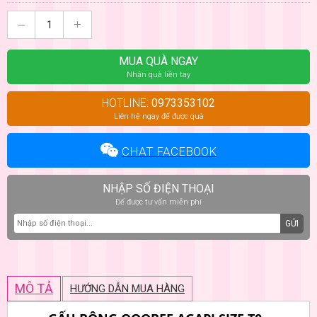
MUA QUÀ NGAY
Nhận quà liền tay
HOTLINE:
0973353102
Liên hệ ngay để được quà
CHAT FACEBOOK
NHẬP SỐ ĐIỆN THOẠI
Để được tư vấn miễn phí
GỬI
MÔ TẢ
HƯỚNG DẪN MUA HÀNG