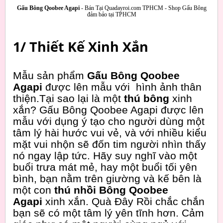
Gấu Bông Qoobee Agapi
- Bán Tại Quadayroi.com TPHCM - Shop Gấu Bông
đảm bảo tại TPHCM
1/ Thiết Kế Xinh Xắn
Mẫu sản phẩm
Gấu Bông Qoobee
Agapi
được lên mẫu với hình ảnh thân
thiện.Tại sao lại là một
thú bông
xinh
xắn? Gấu Bông Qoobee Agapi được lên
mẫu với dụng ý tạo cho người dùng một
tâm lý hài hước vui vẻ, và với nhiều kiểu
mặt vui nhộn sẽ đốn tim người nhìn thấy
nó ngay lập tức. Hãy suy nghĩ vào một
buổi trưa mát mẻ, hay một buổi tối yên
bình, bạn nằm trên giường và kế bên là
một con
thú nhồi Bông Qoobee
Agapi
xinh xắn. Quà Đây Rồi chắc chắn
bạn sẽ có một tâm lý yên tĩnh hơn. Cảm