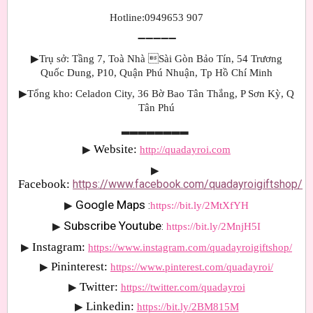
Hotline:0949653 907
➖➖➖➖➖
▶Trụ sở: Tầng 7, Toà Nhà Sài Gòn Bảo Tín, 54 Trương
Quốc Dung, P10, Quận Phú Nhuận, Tp Hồ Chí Minh
▶Tổng kho: Celadon City, 36 Bờ Bao Tân Thắng, P Sơn Kỳ, Q
Tân Phú
▂▂▂▂▂▂▂▂
Website: 
▶
http://quadayroi.com
▶
Facebook:
https://www.facebook.com/quadayroigiftshop/
Google Maps 
▶
:
https://bit.ly/2MtXfYH
Subscribe Youtube
▶
: 
https://bit.ly/2MnjH5I
Instagram:
▶
https://www.instagram.com/quadayroigiftshop/
Pininterest:
▶
https://www.pinterest.com/quadayroi/
Twitter:
▶
https://twitter.com/quadayroi
Linkedin:
▶
https://bit.ly/2BM815M