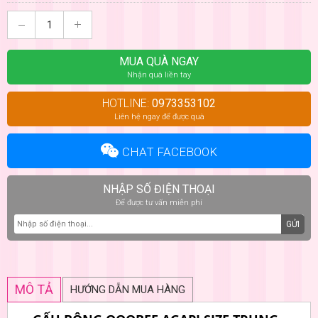
MUA QUÀ NGAY
Nhận quà liền tay
HOTLINE:
0973353102
Liên hệ ngay để được quà
CHAT FACEBOOK
NHẬP SỐ ĐIỆN THOẠI
Để được tư vấn miễn phí
GỬI
MÔ TẢ
HƯỚNG DẪN MUA HÀNG