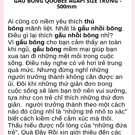
GẤU BÔNG QOOBEE AGAPI SIZE TRUNG -
500mm
Ai cũng có niềm yêu thích
thú
bông
mãnh liệt. Nhất là
gấu nhồi bông
.
Điều gì lại thích
gấu nhồi bông
nhỉ?
Vì
gấu bông
cho bạn cảm thấy an toàn
khi ngủ,
gấu bông
mềm mại giúp bạn
xua tan đi những mệt mỏi trong cuộc
sống. Điều này nghe có vẻ hơi trẻ trung
quá mức. Nhưng đừng nghĩ những
người trưởng thành không cần được an
ủi. Đôi khi những thứ giản đơn trong
cuộc sống sẽ làm bạn trở nên vui sướng,
tựa như con trẻ chỉ thích những thứ đơn
giản. người trưởng thành theo một cách
nào đó cũng nhỉ là “những trẻ nhỏ to xác”
biết cách kiềm chế cảm xúc mà thôi.
Thấu hiểu được nỗi lòng của “những đứa
trẻ”, Quà Đây Rồi xin giới thiệu đến các