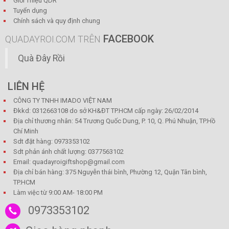
Giới Thiệu QDR
Tuyển dụng
Chính sách và quy định chung
FACEBOOK
QUADAYROI.COM TRÊN
Quà Đây Rồi
LIÊN HỆ
CÔNG TY TNHH IMADO VIỆT NAM
Đkkd: 0312663108 do sở KH&ĐT TP.HCM cấp ngày: 26/02/2014
Địa chỉ thương nhân: 54 Trương Quốc Dung, P. 10, Q. Phú Nhuận, TP.Hồ
Chí Minh
Sdt đặt hàng: 0973353102
Sdt phản ánh chất lượng: 0377563102
Email: quadayroigiftshop@gmail.com
Địa chỉ bán hàng: 375 Nguyễn thái bình, Phường 12, Quận Tân bình,
TP.HCM
Làm việc từ 9:00 AM- 18:00 PM
0973353102