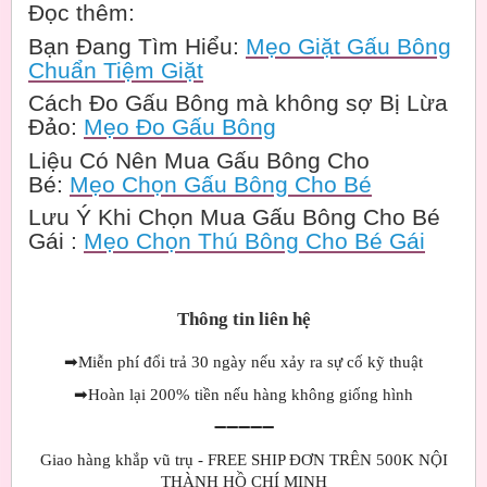
Đọc thêm:
Bạn Đang Tìm Hiểu:
Mẹo Giặt Gấu Bông
Chuẩn Tiệm Giặt
Cách Đo Gấu Bông mà không sợ Bị Lừa
Đảo:
Mẹo Đo Gấu Bông
Liệu Có Nên Mua Gấu Bông Cho
Bé:
Mẹo Chọn Gấu Bông Cho Bé
Lưu Ý Khi Chọn Mua Gấu Bông Cho Bé
Gái :
Mẹo Chọn Thú Bông Cho Bé Gái
Thông tin liên hệ
➡
Miễn phí đổi trả 30 ngày nếu xảy ra sự cố kỹ thuật
➡
Hoàn lại 200% tiền nếu hàng không giống hình
➖➖➖➖➖
Giao hàng khắp vũ trụ - FREE SHIP ĐƠN TRÊN 500K NỘI
THÀNH HỒ CHÍ MINH