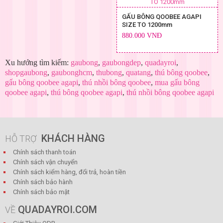
GẤU BÔNG QOOBEE AGAPI
SIZE TO 1200mm
880.000 VNĐ
Xu hướng tìm kiếm:
gaubong
,
gaubongdep
,
quadayroi
,
shopgaubong
,
gaubonghcm
,
thubong
,
quatang
,
thú bông qoobee
,
gấu bông qoobee agapi
,
thú nhồi bông qoobee
,
mua gấu bông
qoobee agapi
,
thú bông qoobee agapi
,
thú nhồi bông qoobee agapi
KHÁCH HÀNG
HỖ TRỢ
Chính sách thanh toán
Chính sách vận chuyển
Chính sách kiểm hàng, đổi trả, hoàn tiền
Chính sách bảo hành
Chính sách bảo mật
QUADAYROI.COM
VỀ