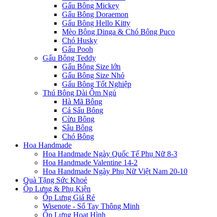
Gấu Bông Mickey
Gấu Bông Doraemon
Gấu Bông Hello Kitty
Mèo Bông Dinga & Chó Bông Puco
Chó Husky
Gấu Pooh
Gấu Bông Teddy
Gấu Bông Size lớn
Gấu Bông Size Nhỏ
Gấu Bông Tốt Nghiệp
Thú Bông Dài Ôm Ngủ
Hà Mã Bông
Cá Sấu Bông
Cừu Bông
Sâu Bông
Chó Bông
Hoa Handmade
Hoa Handmade Ngày Quốc Tế Phụ Nữ 8-3
Hoa Handmade Valentine 14-2
Hoa Handmade Ngày Phụ Nữ Việt Nam 20-10
Quà Tặng Sức Khoẻ
Ốp Lưng & Phụ Kiện
Ốp Lưng Giá Rẻ
Wisenote - Sổ Tay Thông Minh
Ốp Lưng Hoạt Hình