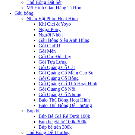
Thú Bông Đất Sét
Mô Hình Gian Hàng Tí Hon
Gấu bông
Nhân Vật Phim Hoạt Hình
Khỉ Cici & Yoyo
Ngựa Pony
Người Nhện
Gấu Bông Siêu Anh Hùng
Gỗi Chữ U
Gối Mền
Gối Ôm Đút Tay
Gối Tựa Lưng
Gối Quàng Cổ Cát
Gối Quàng Cổ Mềm Cao Su
Gối Quàng Cổ Bông
Gối Quàng Cổ Thú Hoạt Hình
Gối Quàng Cổ Nổi
Gối Quàng Cổ Nhung
Balo Thú Bông Hoạt Hình
Balo Thú Bông Dễ Thương
Búp bê
Búp Bê Giá Rẻ Dưới 100k
Búp bê giá từ 100k-300k
Búp bê trên 300k
Thú Bông Dễ Thương