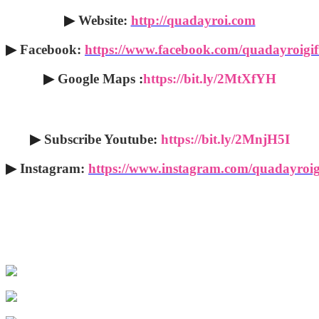
▶
Website:
http://quadayroi.com
▶
Facebook:
https://www.facebook.com/quadayroigif
▶
Google Maps
:
https://bit.ly/2MtXfYH
▶
Subscribe Youtube
:
https://bit.ly/2MnjH5I
▶
Instagram:
https://www.instagram.com/quadayroig