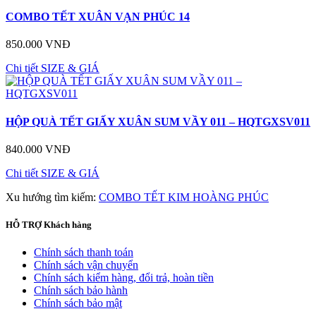
COMBO TẾT XUÂN VẠN PHÚC 14
850.000 VNĐ
Chi tiết
SIZE & GIÁ
HỘP QUÀ TẾT GIẤY XUÂN SUM VẦY 011 – HQTGXSV011
840.000 VNĐ
Chi tiết
SIZE & GIÁ
Xu hướng tìm kiếm:
COMBO TẾT KIM HOÀNG PHÚC
HỖ TRỢ
Khách hàng
Chính sách thanh toán
Chính sách vận chuyển
Chính sách kiểm hàng, đổi trả, hoàn tiền
Chính sách bảo hành
Chính sách bảo mật