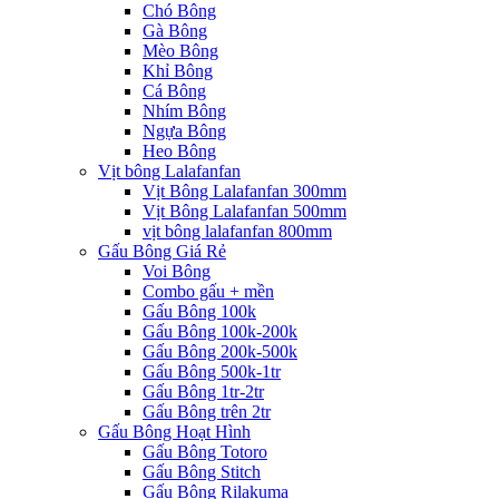
Chó Bông
Gà Bông
Mèo Bông
Khỉ Bông
Cá Bông
Nhím Bông
Ngựa Bông
Heo Bông
Vịt bông Lalafanfan
Vịt Bông Lalafanfan 300mm
Vịt Bông Lalafanfan 500mm
vịt bông lalafanfan 800mm
Gấu Bông Giá Rẻ
Voi Bông
Combo gấu + mền
Gấu Bông 100k
Gấu Bông 100k-200k
Gấu Bông 200k-500k
Gấu Bông 500k-1tr
Gấu Bông 1tr-2tr
Gấu Bông trên 2tr
Gấu Bông Hoạt Hình
Gấu Bông Totoro
Gấu Bông Stitch
Gấu Bông Rilakuma