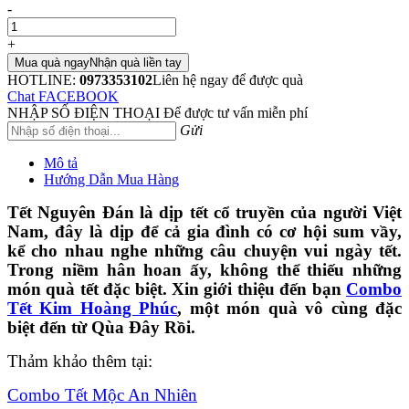
-
+
Mua quà ngay
Nhận quà liền tay
HOTLINE:
0973353102
Liên hệ ngay để được quà
Chat FACEBOOK
NHẬP SỐ ĐIỆN THOẠI
Để được tư vấn miễn phí
Gửi
Mô tả
Hướng Dẫn Mua Hàng
Tết Nguyên Đán là dịp tết cổ truyền của người Việt
Nam, đây là dịp để cả gia đình có cơ hội sum vầy,
kể cho nhau nghe những câu chuyện vui ngày tết.
Trong niềm hân hoan ấy, không thể thiếu những
món quà tết đặc biệt. Xin giới thiệu đến bạn
Combo
Tết Kim Hoàng Phúc
, một món quà vô cùng đặc
biệt đến từ Qùa Đây Rồi.
Thảm khảo thêm tại:
Combo Tết Mộc An Nhiên