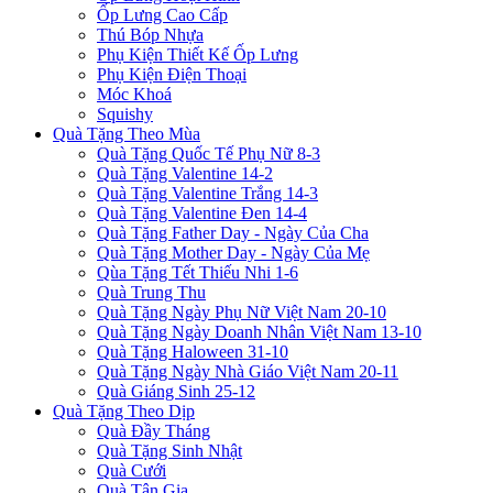
Ốp Lưng Cao Cấp
Thú Bóp Nhựa
Phụ Kiện Thiết Kế Ốp Lưng
Phụ Kiện Điện Thoại
Móc Khoá
Squishy
Quà Tặng Theo Mùa
Quà Tặng Quốc Tế Phụ Nữ 8-3
Quà Tặng Valentine 14-2
Quà Tặng Valentine Trắng 14-3
Quà Tặng Valentine Đen 14-4
Quà Tặng Father Day - Ngày Của Cha
Quà Tặng Mother Day - Ngày Của Mẹ
Qùa Tặng Tết Thiếu Nhi 1-6
Quà Trung Thu
Quà Tặng Ngày Phụ Nữ Việt Nam 20-10
Quà Tặng Ngày Doanh Nhân Việt Nam 13-10
Quà Tặng Haloween 31-10
Quà Tặng Ngày Nhà Giáo Việt Nam 20-11
Quà Giáng Sinh 25-12
Quà Tặng Theo Dịp
Quà Đầy Tháng
Quà Tặng Sinh Nhật
Quà Cưới
Quà Tân Gia