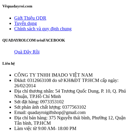
Về
quadayroi.com
Giới Thiệu QDR
Tuyển dụng
Chính sách và quy định chung
QUADAYROI.COM trên
FACEBOOK
Quà Đây Rồi
Liên hệ
CÔNG TY TNHH IMADO VIỆT NAM
Đkkd: 0312663108 do sở KH&ĐT TP.HCM cấp ngày:
26/02/2014
Địa chỉ thương nhân: 54 Trương Quốc Dung, P. 10, Q. Phú
Nhuận, TP.Hồ Chí Minh
Sdt đặt hàng: 0973353102
Sdt phản ánh chất lượng: 0377563102
Email: quadayroigiftshop@gmail.com
Địa chỉ bán hàng: 375 Nguyễn thái bình, Phường 12, Quận
Tân bình, TP.HCM
Làm việc từ 9:00 AM- 18:00 PM