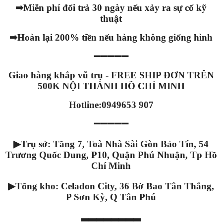
➡
Miễn phí đổi trả 30 ngày nếu xảy ra sự cố kỹ
thuật
➡
Hoàn lại 200% tiền nếu hàng không giống hình
➖➖➖➖➖
Giao hàng khắp vũ trụ - FREE SHIP ĐƠN TRÊN
500K NỘI THÀNH HỒ CHÍ MINH
Hotline:0949653 907
➖➖➖➖➖
▶
Trụ sở: Tầng 7, Toà Nhà Sài Gòn Bảo Tín, 54
Trương Quốc Dung, P10, Quận Phú Nhuận, Tp Hồ
Chí Minh
▶
Tổng kho: Celadon City, 36 Bờ Bao Tân Thắng,
P Sơn Kỳ, Q Tân Phú
▂▂▂▂▂▂▂▂