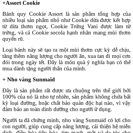
+Assort Cookie
Bánh quy Cookie Assort là sản phẩm tổng hợp của
nhiều loại sản phẩm nhỏ như Cookie dừa được kết hợp
từ dừa thơm ngọt, Cookie Trứng Vani được làm từ
trứng, và cả Cookie socola hạnh nhân mang mùi thơm
quyến rũ.
Loại bánh này sẽ tạo ra một mùi thơm cực kỳ dễ chịu,
tăng thêm năng lượng cho người ăn, xua tan đi mọi cơn
đói trong ngày tết. Đây là món quà ý nghĩa bạn có thể
mua dành tặng người thân của mình.
+ Nho vàng Sunmaid
Đây là sản phẩm rất được ưa chuộng trên thế giới bởi
100% của nó là nho tự nhiên, sản phẩm không chứa bất
kỳ loại đường, hoặc chất bảo quản độc hại nào, vì vậy
đảm bảo an toàn dinh dưỡng cho ngưới ử dụng.
Người ta đã chứng minh, nho vàng Sunmaid có lợi cho
con người, giúp cung cấp năng lượng, cải thiện hệ miễn
dịch, điều hòa tiêu hóa, tim mạch, mắt và da tóc cho