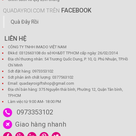
FACEBOOK
QUADAYROI.COM TRÊN
Quà Đây Rồi
LIÊN HỆ
CÔNG TY TNHH IMADO VIỆT NAM
Đkkd: 0312663108 do sở KH&ĐT TP.HCM cấp ngày: 26/02/2014
Địa chỉ thương nhân: 54 Trương Quốc Dung, P. 10, Q. Phú Nhuận, TP.Hồ
Chí Minh
Sdt đặt hàng: 0973353102
Sdt phản ánh chất lượng: 0377563102
Email: quadayroigiftshop@gmail.com
Địa chỉ bán hàng: 375 Nguyễn thái bình, Phường 12, Quận Tân bình,
TP.HCM
Làm việc từ 9:00 AM- 18:00 PM
0973353102
Giao hàng nhanh