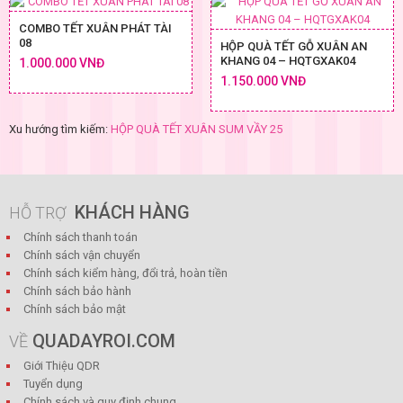
COMBO TẾT XUÂN PHÁT TÀI
08
HỘP QUÀ TẾT GỖ XUÂN AN
KHANG 04 – HQTGXAK04
1.000.000 VNĐ
1.150.000 VNĐ
Xu hướng tìm kiếm:
HỘP QUÀ TẾT XUÂN SUM VẦY 25
KHÁCH HÀNG
HỖ TRỢ
Chính sách thanh toán
Chính sách vận chuyển
Chính sách kiểm hàng, đổi trả, hoàn tiền
Chính sách bảo hành
Chính sách bảo mật
QUADAYROI.COM
VỀ
Giới Thiệu QDR
Tuyển dụng
Chính sách và quy định chung