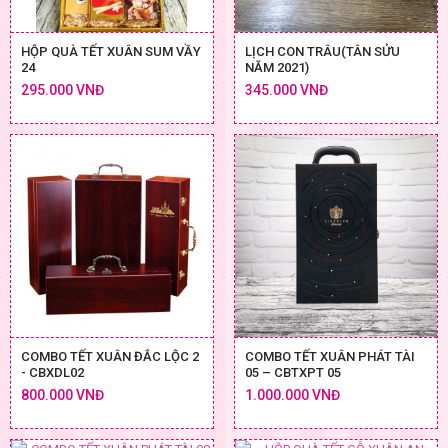
HỘP QUÀ TẾT XUÂN SUM VẦY
LỊCH CON TRÂU(TÂN SỬU
24
NĂM 2021)
295.000 VNĐ
345.000 VNĐ
COMBO TẾT XUÂN ĐẮC LỘC 2
COMBO TẾT XUÂN PHÁT TÀI
- CBXDL02
05 – CBTXPT 05
800.000 VNĐ
1.000.000 VNĐ