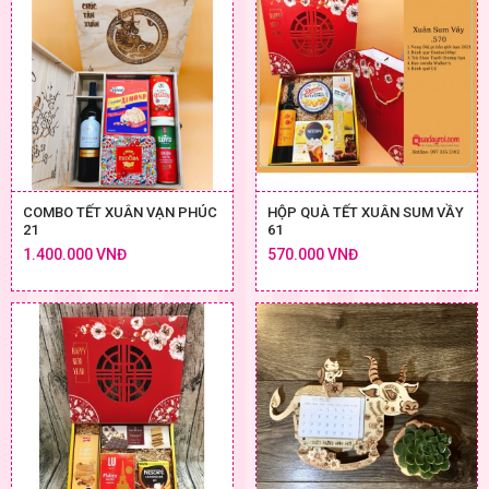
COMBO TẾT XUÂN VẠN PHÚC
HỘP QUÀ TẾT XUÂN SUM VẦY
21
61
1.400.000 VNĐ
570.000 VNĐ