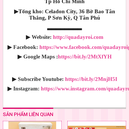
Tp Hồ Chí Minh
▶
Tổng kho: Celadon City, 36 Bờ Bao Tân
Thắng, P Sơn Kỳ, Q Tân Phú
▂▂▂▂▂▂▂▂
▶
Website:
http://quadayroi.com
▶
Facebook:
https://www.facebook.com/quadayroig
▶
Google Maps
:
https://bit.ly/2MtXfYH
▶
Subscribe Youtube
:
https://bit.ly/2MnjH5I
▶
Instagram:
https://www.instagram.com/quadayro
SẢN PHẨM LIÊN QUAN