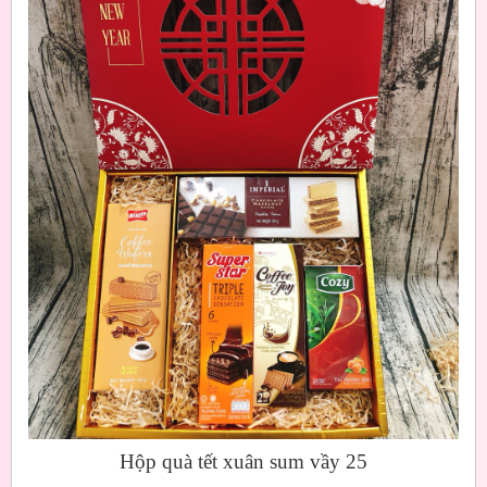
Hộp quà tết xuân sum vầy 25