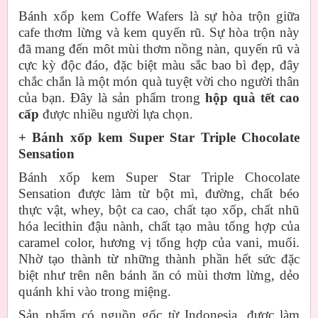
Bánh xốp kem Coffe Wafers là sự hòa trộn giữa
cafe thơm lừng và kem quyến rũ. Sự hòa trộn này
đã mang đến môt mùi thơm nồng nàn, quyến rũ và
cực kỳ độc đáo, đặc biệt màu sắc bao bì đẹp, đây
chắc chắn là một món quà tuyệt vời cho người thân
của bạn. Đây là sản phẩm trong
hộp quà tết cao
cấp
được nhiều người lựa chọn.
+ Bánh xốp kem Super Star Triple Chocolate
Sensation
Bánh xốp kem Super Star Triple Chocolate
Sensation được làm từ bột mì, đường, chất béo
thực vật, whey, bột ca cao, chất tạo xốp, chất nhũ
hóa lecithin đậu nành, chất tạo màu tổng hợp của
caramel color, hương vị tổng hợp của vani, muối.
Nhờ tạo thành từ những thành phần hết sức đặc
biệt như trên nên bánh ăn có mùi thơm lừng, dẻo
quánh khi vào trong miệng.
Sản phẩm có nguồn gốc từ Indonesia, được làm