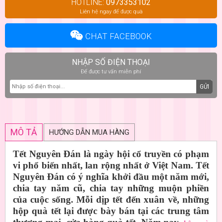
HOTLINE:
0973353102
Liên hệ ngay để được quà
CHAT FACEBOOK
NHẬP SỐ ĐIỆN THOẠI
Để được tư vấn miễn phí
GỬI
MÔ TẢ
HƯỚNG DẪN MUA HÀNG
Tết Nguyên Đán là ngày hội cổ truyền có phạm
vi phổ biến nhất, lan rộng nhất ở Việt Nam. Tết
Nguyên Đán có ý nghĩa khởi đầu một năm mới,
chia tay năm cũ, chia tay những muộn phiền
của cuộc sống. Mỗi dịp tết đến xuân về, những
hộp quà tết lại được bày bán tại các trung tâm