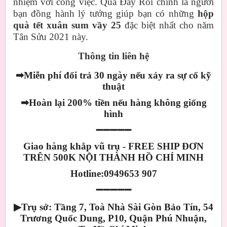
nhiệm với công việc. Qùa Đây Rồi chính là người
bạn đồng hành lý tưởng giúp bạn có những
hộp
quà tết xuân sum vầy 25
đặc biệt nhất cho năm
Tân Sửu 2021 này.
Thông tin liên hệ
➡
Miễn phí đổi trả 30 ngày nếu xảy ra sự cố kỹ
thuật
➡
Hoàn lại 200% tiền nếu hàng không giống
hình
➖➖➖➖➖
Giao hàng khắp vũ trụ - FREE SHIP ĐƠN
TRÊN 500K NỘI THÀNH HỒ CHÍ MINH
Hotline:0949653 907
➖➖➖➖➖
▶
Trụ sở: Tầng 7, Toà Nhà Sài Gòn Bảo Tín, 54
Trương Quốc Dung, P10, Quận Phú Nhuận,