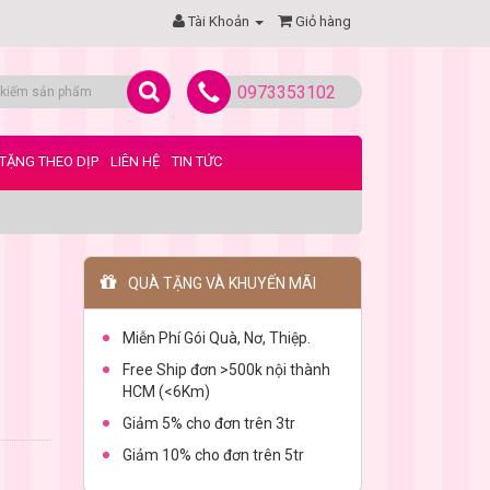
Tài Khoản
Giỏ hàng
0973353102
TẶNG THEO DỊP
LIÊN HỆ
TIN TỨC
QUÀ TẶNG VÀ KHUYẾN MÃI
Miễn Phí Gói Quà, Nơ, Thiệp.
Free Ship đơn >500k nội thành
HCM (<6Km)
Giảm 5% cho đơn trên 3tr
Giảm 10% cho đơn trên 5tr