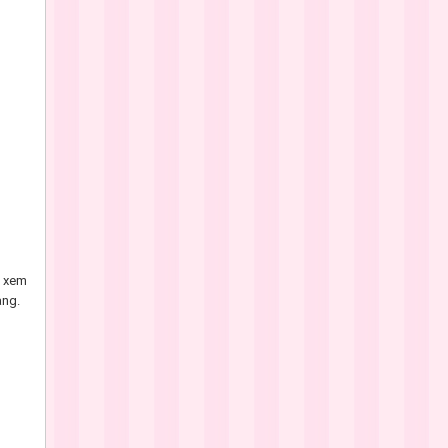
à xem
àng.