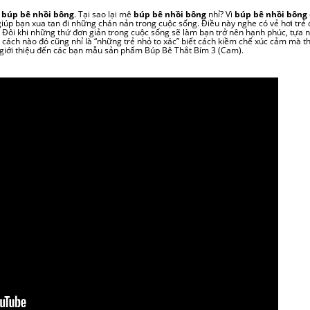
à
búp bê nhồi bông
. Tại sao lại mê
búp bê nhồi bông
nhỉ? Vì
búp bê nhồi bông
iúp bạn xua tan đi những chán nản trong cuộc sống. Điều này nghe có vẻ hơi trẻ 
Đôi khi những thứ đơn giản trong cuộc sống sẽ làm bạn trở nên hạnh phúc, tựa 
 cách nào đó cũng nhỉ là “những trẻ nhỏ to xác” biết cách kiềm chế xúc cảm mà th
n giới thiệu đến các bạn mẫu sản phẩm Búp Bê Thắt Bím 3 (Cam).