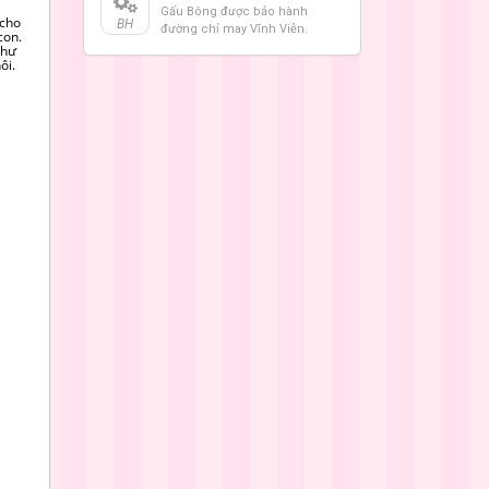
Gấu Bông được bảo hành
cho
BH
đường chỉ may Vĩnh Viễn.
con.
như
ôi.