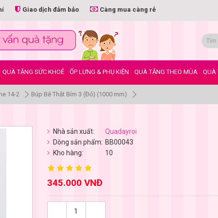
hí
Giao dịch đảm bảo
Càng mua càng rẻ
QUÀ TẶNG SỨC KHOẺ
ỐP LƯNG & PHỤ KIỆN
QUÀ TẶNG THEO MÙA
QUÀ 
ne 14-2
Búp Bê Thắt Bím 3 (Đỏ) (1000 mm)
Nhà sản xuất:
Quadayroi
Dòng sản phẩm:
BB00043
Kho hàng:
10
345.000 VNĐ