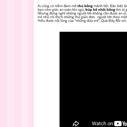
Ai cũng có niềm đam mê
thú bông
mãnh liệt. Đặc biệt l
bạn cảm giác an toàn khi ngủ,
búp bê nhồi bông
êm ái g
Nhưng đừng nghĩ những người lớn không cần được an ủi. 
trẻ nhỏ chỉ thích những thứ giản đơn. người lớn theo một
Hiểu được nỗi lòng của “những đứa trẻ”, Quà Đây Rồi xi