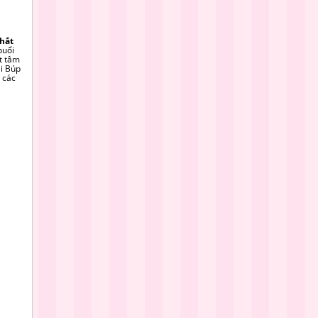
hắt
buổi
t tâm
ại Búp
 các