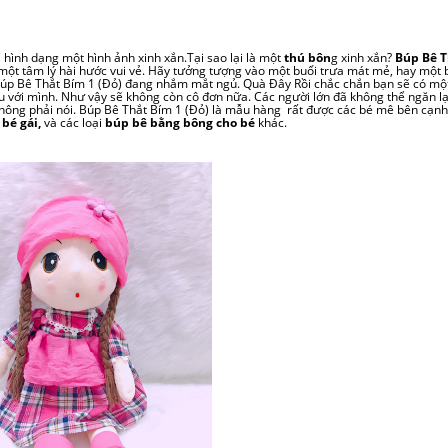
i hình dạng một hình ảnh xinh xắn.Tại sao lại là một
thú bôn
g xinh xắn?
Búp Bê T
một tâm lý hài hước vui vẻ. Hãy tưởng tượng vào một buổi trưa mát mẻ, hay một 
 Búp Bê Thắt Bím 1 (Đỏ) đang nhắm mắt ngủ. Quà Đây Rồi chắc chắn bạn sẽ có mộ
u với mình. Như vậy sẽ không còn cô đơn nữa. Các người lớn đã không thể ngăn l
 không phải nói. Búp Bê Thắt Bím 1 (Đỏ) là mẫu hàng rất được các bé mê bên cạnh
bé gái,
và các
loại
búp bê bằng bông cho bé
khác.