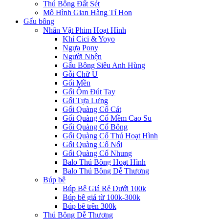
Thú Bông Đất Sét
Mô Hình Gian Hàng Tí Hon
Gấu bông
Nhân Vật Phim Hoạt Hình
Khỉ Cici & Yoyo
Ngựa Pony
Người Nhện
Gấu Bông Siêu Anh Hùng
Gỗi Chữ U
Gối Mền
Gối Ôm Đút Tay
Gối Tựa Lưng
Gối Quàng Cổ Cát
Gối Quàng Cổ Mềm Cao Su
Gối Quàng Cổ Bông
Gối Quàng Cổ Thú Hoạt Hình
Gối Quàng Cổ Nổi
Gối Quàng Cổ Nhung
Balo Thú Bông Hoạt Hình
Balo Thú Bông Dễ Thương
Búp bê
Búp Bê Giá Rẻ Dưới 100k
Búp bê giá từ 100k-300k
Búp bê trên 300k
Thú Bông Dễ Thương