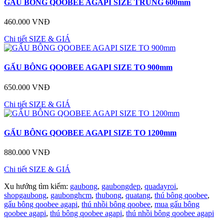
GẤU BÔNG QOOBEE AGAPI SIZE TRUNG 600mm
460.000 VNĐ
Chi tiết
SIZE & GIÁ
GẤU BÔNG QOOBEE AGAPI SIZE TO 900mm
650.000 VNĐ
Chi tiết
SIZE & GIÁ
GẤU BÔNG QOOBEE AGAPI SIZE TO 1200mm
880.000 VNĐ
Chi tiết
SIZE & GIÁ
Xu hướng tìm kiếm:
gaubong
,
gaubongdep
,
quadayroi
,
shopgaubong
,
gaubonghcm
,
thubong
,
quatang
,
thú bông qoobee
,
gấu bông qoobee agapi
,
thú nhồi bông qoobee
,
mua gấu bông
qoobee agapi
,
thú bông qoobee agapi
,
thú nhồi bông qoobee agapi