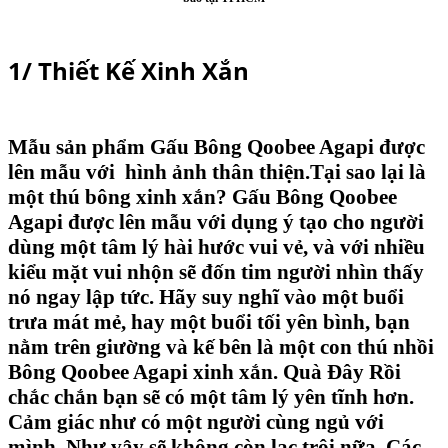
1/ Thiết Kế Xinh Xắn
Mẫu sản phẩm
Gấu Bông Qoobee Agapi
được
lên mẫu với hình ảnh thân thiện.Tại sao lại là
một
thú bông
xinh xắn? Gấu Bông Qoobee
Agapi được lên mẫu với dụng ý tạo cho người
dùng một tâm lý hài hước vui vẻ, và với nhiều
kiểu mặt vui nhộn sẽ đốn tim người nhìn thấy
nó ngay lập tức. Hãy suy nghĩ vào một buổi
trưa mát mẻ, hay một buổi tối yên bình, bạn
nằm trên giường và kế bên là một con
thú nhồi
Bông Qoobee Agapi
xinh xắn. Quà Đây Rồi
chắc chắn bạn sẽ có một tâm lý yên tĩnh hơn.
Cảm giác như có một người cùng ngủ với
mình. Như vậy sẽ không còn lạc trôi nữa. Các