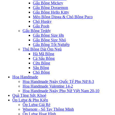
Gấu Bông Mickey
Gấu Bông Doraemon
Gấu Bông Hello Kitty
Mèo Bông Dinga & Chó Bông Puco
Chó Husky
Gấu Pooh
Gấu Bông Teddy
Gấu Bông Size lớn
Gấu Bông Size Nhỏ
Gấu Bông Tốt Nghiệp
Thú Bông Dài Ôm Ngủ
Hà Mã Bông
Cá Sấu Bông
Cừu Bông
Sâu Bông
Chó Bông
Hoa Handmade
Hoa Handmade Ngày Quốc Tế Phụ Nữ 8-3
Hoa Handmade Valentine 14-2
Hoa Handmade Ngày Phụ Nữ Việt Nam 20-10
Quà Tặng Sức Khoẻ
Ốp Lưng & Phụ Kiện
Ốp Lưng Giá Rẻ
Wisenote - Sổ Tay Thông Minh
Ốp Lưng Hoạt Hình