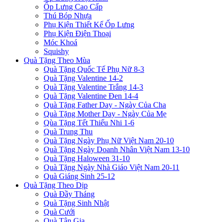
Ốp Lưng Cao Cấp
Thú Bóp Nhựa
Phụ Kiện Thiết Kế Ốp Lưng
Phụ Kiện Điện Thoại
Móc Khoá
Squishy
Quà Tặng Theo Mùa
Quà Tặng Quốc Tế Phụ Nữ 8-3
Quà Tặng Valentine 14-2
Quà Tặng Valentine Trắng 14-3
Quà Tặng Valentine Đen 14-4
Quà Tặng Father Day - Ngày Của Cha
Quà Tặng Mother Day - Ngày Của Mẹ
Qùa Tặng Tết Thiếu Nhi 1-6
Quà Trung Thu
Quà Tặng Ngày Phụ Nữ Việt Nam 20-10
Quà Tặng Ngày Doanh Nhân Việt Nam 13-10
Quà Tặng Haloween 31-10
Quà Tặng Ngày Nhà Giáo Việt Nam 20-11
Quà Giáng Sinh 25-12
Quà Tặng Theo Dịp
Quà Đầy Tháng
Quà Tặng Sinh Nhật
Quà Cưới
Quà Tân Gia