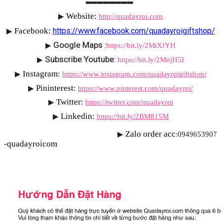
Website: 
▶
http://quadayroi.com
Facebook:
https://www.facebook.com/quadayroigiftshop/
▶
Google Maps 
▶
:
https://bit.ly/2MtXfYH
Subscribe Youtube
▶
: 
https://bit.ly/2MnjH5I
Instagram:
▶
https://www.instagram.com/quadayroigiftshop/
Pininterest:
▶
https://www.pinterest.com/quadayroi/
Twitter:
▶
https://twitter.com/quadayroi
Linkedin:
▶
https://bit.ly/2BM815M
Zalo order acc
▶
:0949653907 
-quadayroicom