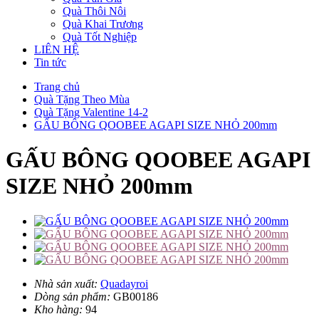
Quà Thôi Nôi
Quà Khai Trương
Quà Tốt Nghiệp
LIÊN HỆ
Tin tức
Trang chủ
Quà Tặng Theo Mùa
Quà Tặng Valentine 14-2
GẤU BÔNG QOOBEE AGAPI SIZE NHỎ 200mm
GẤU BÔNG QOOBEE AGAPI
SIZE NHỎ 200mm
Nhà sản xuất:
Quadayroi
Dòng sản phẩm:
GB00186
Kho hàng:
94