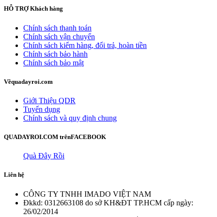
HỖ TRỢ
Khách hàng
Chính sách thanh toán
Chính sách vận chuyển
Chính sách kiểm hàng, đổi trả, hoàn tiền
Chính sách bảo hành
Chính sách bảo mật
Về
quadayroi.com
Giới Thiệu QDR
Tuyển dụng
Chính sách và quy định chung
QUADAYROI.COM trên
FACEBOOK
Quà Đây Rồi
Liên hệ
CÔNG TY TNHH IMADO VIỆT NAM
Đkkd: 0312663108 do sở KH&ĐT TP.HCM cấp ngày:
26/02/2014