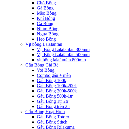
Chó Bông
Gà Bông
Mèo Bông
Khỉ Bông
Cá Bông
Nhím Bông
Ngựa Bông
Heo Bông
Vịt bông Lalafanfan
Vịt Bông Lalafanfan 300mm
Vịt Bông Lalafanfan 500mm
vịt bông lalafanfan 800mm
Gấu Bông Giá Rẻ
Voi Bông
Combo gấu + mền
Gấu Bông 100k
Gấu Bông 100k-200k
Gấu Bông 200k-500k
Gấu Bông 500k-1tr
Gấu Bông 1tr-2tr
Gấu Bông trên 2tr
Gấu Bông Hoạt Hình
Gấu Bông Totoro
Gấu Bông Stitch
Gấu Bông Rilakuma