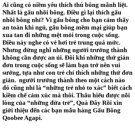
Ai cũng có niềm yêu thích
thú bông
mãnh liệt.
Nhất là
gấu nhồi bông
. Điều gì lại thích
gấu
nhồi bông
nhỉ? Vì
gấu bông
cho bạn cảm thấy
an toàn khi ngủ,
gấu bông
mềm mại giúp bạn
xua tan đi những mệt mỏi trong cuộc sống.
Điều này nghe có vẻ hơi trẻ trung quá mức.
Nhưng đừng nghĩ những người trưởng thành
không cần được an ủi. Đôi khi những thứ giản
đơn trong cuộc sống sẽ làm bạn trở nên vui
sướng, tựa như con trẻ chỉ thích những thứ đơn
giản. người trưởng thành theo một cách nào
đó cũng nhỉ là “những trẻ nhỏ to xác” biết cách
kiềm chế cảm xúc mà thôi. Thấu hiểu được nỗi
lòng của “những đứa trẻ”, Quà Đây Rồi xin
giới thiệu đến các bạn mẫu hàng
Gấu Bông
Qoobee Agapi
.