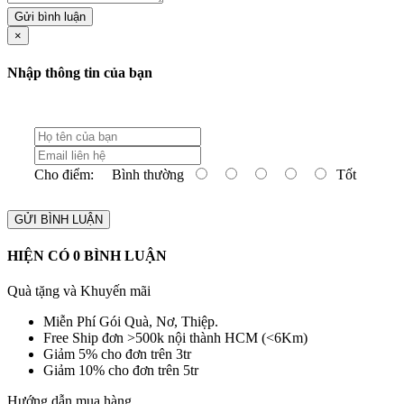
Gửi bình luận
×
Nhập thông tin của bạn
Cho điểm:
Bình thường
Tốt
GỬI BÌNH LUẬN
HIỆN CÓ
0
BÌNH LUẬN
Quà tặng và Khuyến mãi
Miễn Phí Gói Quà, Nơ, Thiệp.
Free Ship đơn >500k nội thành HCM (<6Km)
Giảm 5% cho đơn trên 3tr
Giảm 10% cho đơn trên 5tr
Hướng dẫn mua hàng