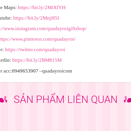
e Maps
:
https://bit.ly/2MtXfYH
utube
:
https://bit.ly/2MnjH5I
s://www.instagram.com/quadayroigiftshop/
ttps://www.pinterest.com/quadayroi/
r:
https://twitter.com/quadayroi
edin:
https://bit.ly/2BM815M
r acc
:0949653907
–quadayroicom
SẢN PHẨM LIÊN QUAN