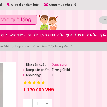
hí
Giao dịch đảm bảo
Càng mua càng rẻ
QUÀ TẶNG SỨC KHOẺ
ỐP LƯNG & PHỤ KIỆN
QUÀ TẶNG THEO MÙA
QUÀ 
ne 14-2
Hộp Khoảnh Khắc Đám Cưới Trong Mơ
Nhà sản xuất:
Quadayroi
Dòng sản phẩm:
Tượng Chibi
Kho hàng:
1
1.170.000 VNĐ