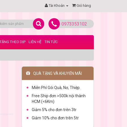
Tài Khoản
Giỏ hàng
0973353102
TẶNG THEO DỊP
LIÊN HỆ
TIN TỨC
QUÀ TẶNG VÀ KHUYẾN MÃI
Miễn Phí Gói Quà, Nơ, Thiệp.
Free Ship đơn >500k nội thành
HCM (<6Km)
Giảm 5% cho đơn trên 3tr
Giảm 10% cho đơn trên 5tr