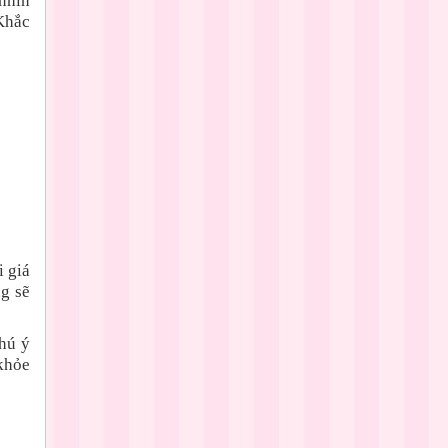
nhìn
Khắc
 giá
g sẽ
hú ý
khỏe