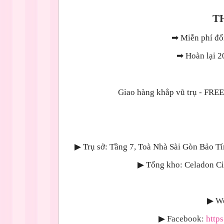
T
➡
Miễn phí đổi
➡
Hoàn lại 2
Giao hàng khắp vũ trụ - 
▶
Trụ sở: Tầng 7, Toà Nhà Sài Gòn Bảo T
▶
Tổng kho: Celadon Cit
▶
We
▶
Facebook:
http