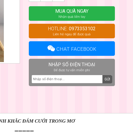
MUA QUÀ NGAY
Nhận quà liền tay
HOTLINE:
0973353102
Liên hệ ngay để được quà
CHAT FACEBOOK
NHẬP SỐ ĐIỆN THOẠI
Để được tư vấn miễn phí
GỬI
NH KHẮC ĐÁM CƯỚI TRONG MƠ
➖➖➖➖➖