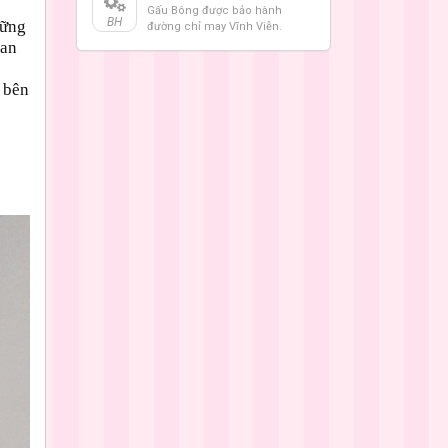
Gấu Bông được bảo hành
BH
hững
đường chỉ may Vĩnh Viễn.
oan
 bên