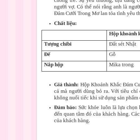
chồng trẻ. Sự yêu thương, dịu dàng 
người vợ. Có thể nói rằng anh là ngư
Đám Cưới Trong Mơ lan tỏa tình yêu t
Chất liệu:
Hộp khoảnh 
Tượng chibi
Đất sét Nhật
Đế
Gỗ
Nắp hộp
Mika trong
Giá thành:
Hộp Khoảnh Khắc Đám Cưới 
cả mà người dùng bỏ ra. Với tiêu chí
không nuối tiếc khi sử dụng sản phẩm 
Đảm bảo:
Sức khỏe luôn là lựa chọn
đến quan tâm đó của khách hàng. Các
của khách hàng.