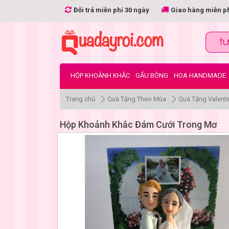
Đỗi trả miễn phí 30 ngày
Giao hàng miễn p
HỘP KHOẢNH KHẮC
GẤU BÔNG
HOA HANDMADE
Trang chủ
Quà Tặng Theo Mùa
Quà Tặng Valenti
Hộp Khoảnh Khắc Đám Cưới Trong Mơ