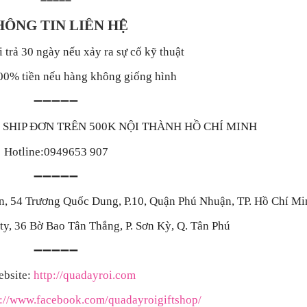
➖➖➖➖➖
HÔNG TIN LIÊN HỆ
 trả 30 ngày nếu xảy ra sự cố kỹ thuật
00% tiền nếu hàng không giống hình
➖➖➖➖➖
FREE SHIP ĐƠN TRÊN 500K NỘI THÀNH HỒ CHÍ MINH
Hotline:0949653 907
➖➖➖➖➖
ín, 54 Trương Quốc Dung, P.10, Quận Phú Nhuận, TP. Hồ Chí Mi
y, 36 Bờ Bao Tân Thắng, P. Sơn Kỳ, Q. Tân Phú
➖➖➖➖➖
bsite:
http://quadayroi.com
s://www.facebook.com/quadayroigiftshop/