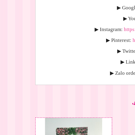
▶
Googl
▶
Yo
▶
Instagram:
http
▶
Pinterest:
h
▶
Twitte
▶
Link
▶
Zalo orde