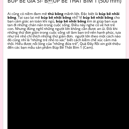
BÚP BÊ GIÁ SỈ- BÚP BÊ THẮT BÍM 1 (500 mm)
Ai cũng có niềm đam mê
thú bông
mãnh liệt. Đặc biệt là
búp bê nhồi
bông
. Tại sao lại mê
búp bê nhồi bông
nhỉ? Vì
búp bê nhồi bông
cho
bạn cảm giác an toàn khi ngủ,
búp bê nhồi bông
êm ái giúp bạn xua
tan đi những chán nản trong cuộc sống. Điều này nghe có vẻ hơi trẻ
con. Nhưng đừng nghĩ những người lớn không cần được an ủi. Đôi khi
những thứ đơn giản trong cuộc sống sẽ làm bạn trở nên hạnh phúc, tựa
như trẻ nhỏ chỉ thích những thứ giản đơn. người lớn theo một cách nào
đó cũng nhỉ là “những trẻ nhỏ to xác” biết cách kiềm chế xúc cảm mà
thôi. Hiểu được nỗi lòng của “những đứa trẻ”, Quà Đây Rồi xin giới thiệu
đến các bạn mẫu sản phẩm Búp Bê Thắt Bím 1 (Cam).