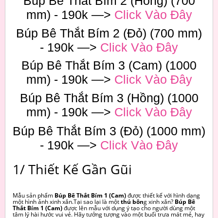
Búp Bê Thắt Bím 2 (Hồng) (700
mm) - 190k —>
Click Vào Đây
Búp Bê Thắt Bím 2 (Đỏ) (700 mm)
- 190k —>
Click Vào Đây
Búp Bê Thắt Bím 3 (Cam) (1000
mm) - 190k —>
Click Vào Đây
Búp Bê Thắt Bím 3 (Hồng) (1000
mm) - 190k —>
Click Vào Đây
Búp Bê Thắt Bím 3 (Đỏ) (1000 mm)
- 190k —>
Click Vào Đây
1/ Thiết Kế Gần Gũi
Mẫu sản phẩm
Búp Bê Thắt Bím 1 (Cam)
được thiết kế với hình dạng
một hình ảnh xinh xắn.Tại sao lại là một
thú bôn
g xinh xắn?
Búp Bê
Thắt Bím 1 (Cam)
được lên mẫu với dụng ý tạo cho người dùng một
tâm lý hài hước vui vẻ. Hãy tưởng tượng vào một buổi trưa mát mẻ, hay