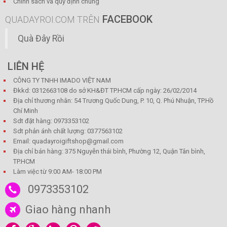
Chính sách và quy định chung
FACEBOOK
QUADAYROI.COM TRÊN
Quà Đây Rồi
LIÊN HỆ
CÔNG TY TNHH IMADO VIỆT NAM
Đkkd: 0312663108 do sở KH&ĐT TP.HCM cấp ngày: 26/02/2014
Địa chỉ thương nhân: 54 Trương Quốc Dung, P. 10, Q. Phú Nhuận, TP.Hồ
Chí Minh
Sdt đặt hàng: 0973353102
Sdt phản ánh chất lượng: 0377563102
Email: quadayroigiftshop@gmail.com
Địa chỉ bán hàng: 375 Nguyễn thái bình, Phường 12, Quận Tân bình,
TP.HCM
Làm việc từ 9:00 AM- 18:00 PM
0973353102
Giao hàng nhanh