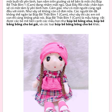
một buổi tối yên lành, bạn nằm trên giường và kế bên là một chú Búp
Bê Thắt Bím 1 (Cam) đang nhắm mắt ngủ. Quà Đây Rồi chắc chắn bạn
sẽ có một tâm lý yên bình hơn. Cảm giác như có một người cùng ngã
đầu với mình. Như vậy sẽ không còn cô đơn nữa. Các người lớn đã
không thể ngăn lại Búp Bê Thắt Bím 1 (Cam), như vậy thì các em trẻ
con thì càng không phải nói. Búp Bê Thắt Bím 1 (Cam) là mẫu hàng rất
được các bé mê bên cạnh các mẫu hot như
búp bê bông elsa
,
búp bê
bằng bông cho bé gái,
và các
loại
búp bê bằng bông cho bé
khác.