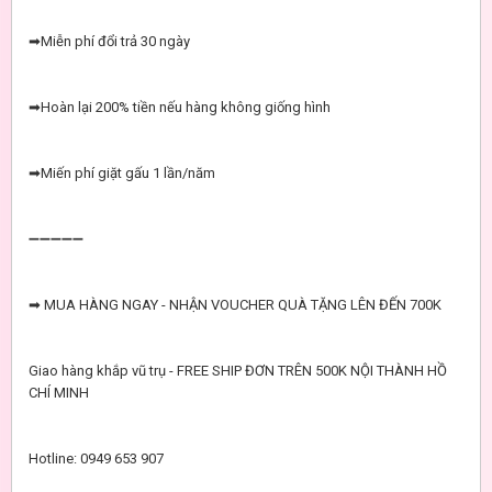
➡Miễn phí đổi trả 30 ngày
➡Hoàn lại 200% tiền nếu hàng không giống hình
➡Miến phí giặt gấu 1 lần/năm
➖➖➖➖➖
➡ MUA HÀNG NGAY - NHẬN VOUCHER QUÀ TẶNG LÊN ĐẾN 700K
Giao hàng khắp vũ trụ - FREE SHIP ĐƠN TRÊN 500K NỘI THÀNH HỒ
CHÍ MINH
Hotline: 0949 653 907