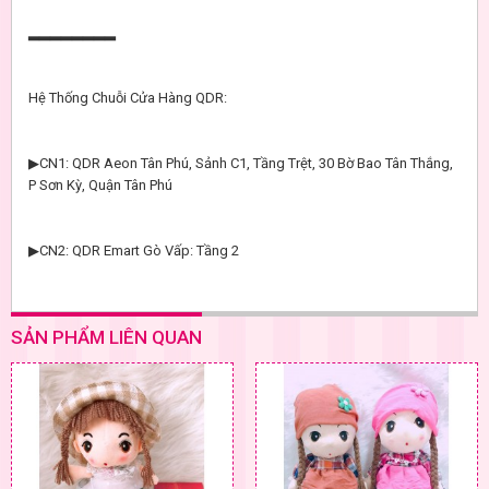
▂▂▂▂▂▂▂▂
Hệ Thống Chuỗi Cửa Hàng QDR:
▶CN1: QDR Aeon Tân Phú, Sảnh C1, Tầng Trệt, 30 Bờ Bao Tân Thắng,
P Sơn Kỳ, Quận Tân Phú
▶CN2: QDR Emart Gò Vấp: Tầng 2
SẢN PHẨM LIÊN QUAN