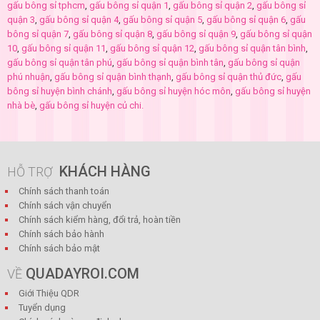
gấu bông sỉ tphcm
,
gấu bông sỉ quận 1
,
gấu bông sỉ quận 2
,
gấu bông sỉ
quận 3
,
gấu bông sỉ quận 4
,
gấu bông sỉ quận 5
,
gấu bông sỉ quận 6
,
gấu
bông sỉ quận 7
,
gấu bông sỉ quận 8
,
gấu bông sỉ quận 9
,
gấu bông sỉ quận
10
,
gấu bông sỉ quận 11
,
gấu bông sỉ quận 12
,
gấu bông sỉ quận tân bình
,
gấu bông sỉ quận tân phú
,
gấu bông sỉ quận bình tân
,
gấu bông sỉ quận
phú nhuận
,
gấu bông sỉ quận bình thạnh
,
gấu bông sỉ quận thủ đức
,
gấu
bông sỉ huyện bình chánh
,
gấu bông sỉ huyện hóc môn
,
gấu bông sỉ huyện
nhà bè
,
gấu bông sỉ huyện củ chi.
KHÁCH HÀNG
HỖ TRỢ
Chính sách thanh toán
Chính sách vận chuyển
Chính sách kiểm hàng, đổi trả, hoàn tiền
Chính sách bảo hành
Chính sách bảo mật
QUADAYROI.COM
VỀ
Giới Thiệu QDR
Tuyển dụng