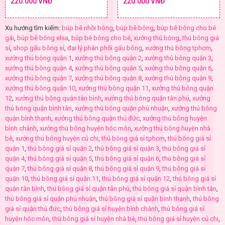
220.000 VNĐ
220.000 VNĐ
Xu hướng tìm kiếm:
búp bê nhồi bông
,
búp bê bông
,
búp bê bông cho bé
gái
,
búp bê bông elsa
,
búp bê bông cho bé
,
xưởng thú bông
,
thú bông giá
sỉ
,
shop gấu bông sỉ
,
đại lý phân phối gấu bông
,
xưởng thú bông tphcm
,
xưởng thú bông quận 1
,
xưởng thú bông quận 2
,
xưởng thú bông quận 3
,
xưởng thú bông quận 4
,
xưởng thú bông quận 5
,
xưởng thú bông quận 6
,
xưởng thú bông quận 7
,
xưởng thú bông quận 8
,
xưởng thú bông quận 9
,
xưởng thú bông quận 10
,
xưởng thú bông quận 11
,
xưởng thú bông quận
12
,
xưởng thú bông quận tân bình
,
xưởng thú bông quận tân phú
,
xưởng
thú bông quận bình tân
,
xưởng thú bông quận phú nhuận
,
xưởng thú bông
quận bình thạnh
,
xưởng thú bông quận thủ đức
,
xưởng thú bông huyện
bình chánh
,
xưởng thú bông huyện hóc môn
,
xưởng thú bông huyện nhà
bè
,
xưởng thú bông huyện củ chi
,
thú bông giá sỉ tphcm
,
thú bông giá sỉ
quận 1
,
thú bông giá sỉ quận 2
,
thú bông giá sỉ quận 3
,
thú bông giá sỉ
quận 4
,
thú bông giá sỉ quận 5
,
thú bông giá sỉ quận 6
,
thú bông giá sỉ
quận 7
,
thú bông giá sỉ quận 8
,
thú bông giá sỉ quận 9
,
thú bông giá sỉ
quận 10
,
thú bông giá sỉ quận 11
,
thú bông giá sỉ quận 12
,
thú bông giá sỉ
quận tân bình
,
thú bông giá sỉ quận tân phú
,
thú bông giá sỉ quận bình tân
,
thú bông giá sỉ quận phú nhuận
,
thú bông giá sỉ quận bình thạnh
,
thú bông
giá sỉ quận thủ đức
,
thú bông giá sỉ huyện bình chánh
,
thú bông giá sỉ
huyện hóc môn
,
thú bông giá sỉ huyện nhà bè
,
thú bông giá sỉ huyện củ chi
,