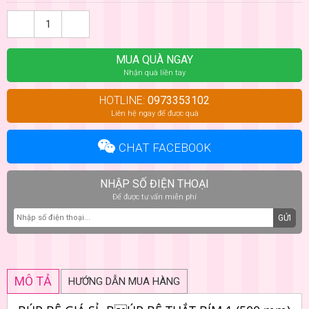
MUA QUÀ NGAY
Nhận quà liền tay
HOTLINE:
0973353102
Liên hệ ngay để được quà
CHAT FACEBOOK
NHẬP SỐ ĐIỆN THOẠI
Để được tư vấn miễn phí
GỬI
MÔ TẢ
HƯỚNG DẪN MUA HÀNG