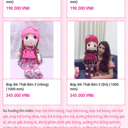
mm)
mm)
190.000 VNĐ
190.000 VNĐ
Búp Bê Thắt Bím 3 (Hồng)
Búp Bê Thắt Bím 3 (Đỏ) (1000
(1000 mm)
mm)
345.000 VNĐ
345.000 VNĐ
Xu hướng tìm kiếm:
búp bê nhồi bông
,
búp bê bông
,
búp bê bông cho bé
gái
,
búp bê bông elsa
,
búp bê bông cho bé
,
xưởng thú bông
,
thú bông giá
sỉ
,
shop gấu bông sỉ
,
đại lý phân phối gấu bông
,
xưởng thú bông tphcm
,
xưởng thú bông quận 1
,
xưởng thú bông quận 2
,
xưởng thú bông quận 3
,