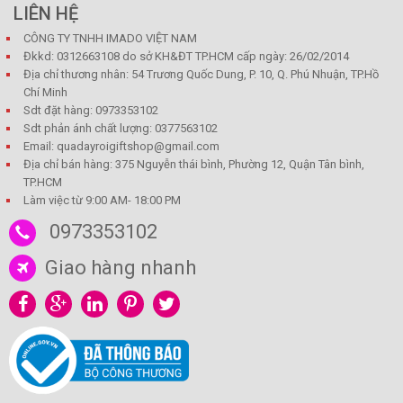
LIÊN HỆ
CÔNG TY TNHH IMADO VIỆT NAM
Đkkd: 0312663108 do sở KH&ĐT TP.HCM cấp ngày: 26/02/2014
Địa chỉ thương nhân: 54 Trương Quốc Dung, P. 10, Q. Phú Nhuận, TP.Hồ
Chí Minh
Sdt đặt hàng: 0973353102
Sdt phản ánh chất lượng: 0377563102
Email: quadayroigiftshop@gmail.com
Địa chỉ bán hàng: 375 Nguyễn thái bình, Phường 12, Quận Tân bình,
TP.HCM
Làm việc từ 9:00 AM- 18:00 PM
0973353102
Giao hàng nhanh