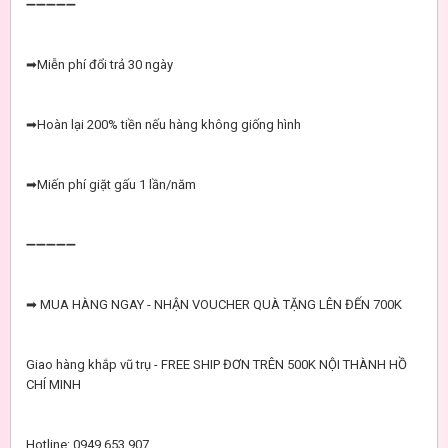
➖➖➖➖➖
➡Miễn phí đổi trả 30 ngày
➡Hoàn lại 200% tiền nếu hàng không giống hình
➡Miến phí giặt gấu 1 lần/năm
➖➖➖➖➖
➡ MUA HÀNG NGAY - NHẬN VOUCHER QUÀ TẶNG LÊN ĐẾN 700K
Giao hàng khắp vũ trụ - FREE SHIP ĐƠN TRÊN 500K NỘI THÀNH HỒ
CHÍ MINH
Hotline: 0949 653 907