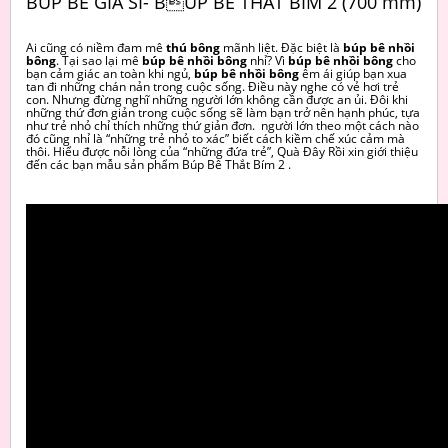
BÚP BÊ GIÁ SỈ- BÚP BÊ THẮT BÍM 2 (700 mm)
Ai cũng có niềm đam mê
thú bông
mãnh liệt. Đặc biệt là
búp bê nhồi
bông
. Tại sao lại mê
búp bê nhồi bông
nhỉ? Vì
búp bê nhồi bông
cho
bạn cảm giác an toàn khi ngủ,
búp bê nhồi bông
êm ái giúp bạn xua
tan đi những chán nản trong cuộc sống. Điều này nghe có vẻ hơi trẻ
con. Nhưng đừng nghĩ những người lớn không cần được an ủi. Đôi khi
những thứ đơn giản trong cuộc sống sẽ làm bạn trở nên hạnh phúc, tựa
như trẻ nhỏ chỉ thích những thứ giản đơn. người lớn theo một cách nào
đó cũng nhỉ là “những trẻ nhỏ to xác” biết cách kiềm chế xúc cảm mà
thôi. Hiểu được nỗi lòng của “những đứa trẻ”, Quà Đây Rồi xin giới thiệu
đến các bạn mẫu sản phẩm Búp Bê Thắt Bím 2 .