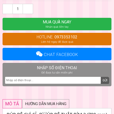
MUA QUÀ NGAY
Nhận quà liền tay
HOTLINE:
0973353102
Liên hệ ngay để được quà
CHAT FACEBOOK
NHẬP SỐ ĐIỆN THOẠI
Để được tư vấn miễn phí
GỬI
MÔ TẢ
HƯỚNG DẪN MUA HÀNG