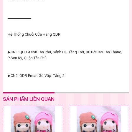
▂▂▂▂▂▂▂▂
Hệ Thống Chuỗi Cửa Hàng QDR:
▶CN1: QDR Aeon Tân Phú, Sảnh C1, Tầng Trệt, 30 Bờ Bao Tân Thắng,
P Sơn Kỳ, Quận Tân Phú
▶CN2: QDR Emart Gò Vấp: Tầng 2
SẢN PHẨM LIÊN QUAN