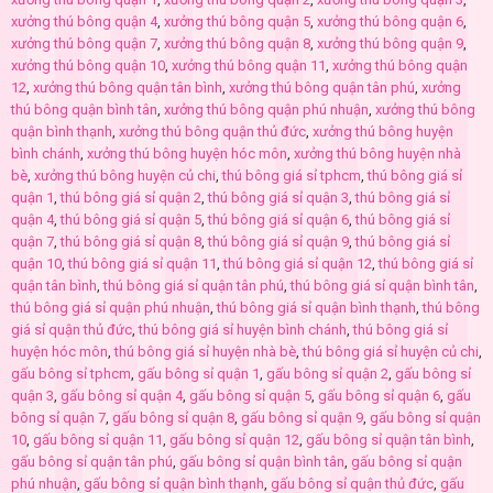
xưởng thú bông quận 4
,
xưởng thú bông quận 5
,
xưởng thú bông quận 6
,
xưởng thú bông quận 7
,
xưởng thú bông quận 8
,
xưởng thú bông quận 9
,
xưởng thú bông quận 10
,
xưởng thú bông quận 11
,
xưởng thú bông quận
12
,
xưởng thú bông quận tân bình
,
xưởng thú bông quận tân phú
,
xưởng
thú bông quận bình tân
,
xưởng thú bông quận phú nhuận
,
xưởng thú bông
quận bình thạnh
,
xưởng thú bông quận thủ đức
,
xưởng thú bông huyện
bình chánh
,
xưởng thú bông huyện hóc môn
,
xưởng thú bông huyện nhà
bè
,
xưởng thú bông huyện củ chi
,
thú bông giá sỉ tphcm
,
thú bông giá sỉ
quận 1
,
thú bông giá sỉ quận 2
,
thú bông giá sỉ quận 3
,
thú bông giá sỉ
quận 4
,
thú bông giá sỉ quận 5
,
thú bông giá sỉ quận 6
,
thú bông giá sỉ
quận 7
,
thú bông giá sỉ quận 8
,
thú bông giá sỉ quận 9
,
thú bông giá sỉ
quận 10
,
thú bông giá sỉ quận 11
,
thú bông giá sỉ quận 12
,
thú bông giá sỉ
quận tân bình
,
thú bông giá sỉ quận tân phú
,
thú bông giá sỉ quận bình tân
,
thú bông giá sỉ quận phú nhuận
,
thú bông giá sỉ quận bình thạnh
,
thú bông
giá sỉ quận thủ đức
,
thú bông giá sỉ huyện bình chánh
,
thú bông giá sỉ
huyện hóc môn
,
thú bông giá sỉ huyện nhà bè
,
thú bông giá sỉ huyện củ chi
,
gấu bông sỉ tphcm
,
gấu bông sỉ quận 1
,
gấu bông sỉ quận 2
,
gấu bông sỉ
quận 3
,
gấu bông sỉ quận 4
,
gấu bông sỉ quận 5
,
gấu bông sỉ quận 6
,
gấu
bông sỉ quận 7
,
gấu bông sỉ quận 8
,
gấu bông sỉ quận 9
,
gấu bông sỉ quận
10
,
gấu bông sỉ quận 11
,
gấu bông sỉ quận 12
,
gấu bông sỉ quận tân bình
,
gấu bông sỉ quận tân phú
,
gấu bông sỉ quận bình tân
,
gấu bông sỉ quận
phú nhuận
,
gấu bông sỉ quận bình thạnh
,
gấu bông sỉ quận thủ đức
,
gấu