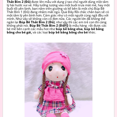
Thắt Bím 2 (Đỏ)
được lên mẫu với dụng ý tạo cho người dùng một tâm
lý hài hước vui vẻ. Hãy tưởng tượng vào một buổi trưa mát mẻ, hay một
buổi tối yên lành, bạn nằm trên giường và kế bên là một chú Búp Bê
Thắt Bím 1 (Đỏ) đang nhắm mắt ngủ. Quà Đây Rồi chắc chắn bạn sẽ có
một tâm lý yên bình hơn. Cảm giác như có một người cùng ngã đầu với
mình. Như vậy sẽ không còn cô đơn nữa. Các người lớn đã không thể
ngăn lại
Búp Bê Thắt Bím 2 (Đỏ)
, như vậy thì các em trẻ con thì càng
không phải nói.
Búp Bê Thắt Bím 2 (Đỏ)
là mẫu hàng rất được các
bé mê bên cạnh các mẫu hot như
búp bê bông elsa
,
búp bê bằng
bông cho bé gái,
và các
loại
búp bê bằng bông cho bé
khác.