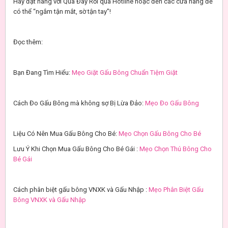
Hãy đặt hàng với Quà Đây Rồi qua Hotline hoặc đến các cửa hàng để
có thể “ngắm tận mắt, sờ tận tay”!
Đọc thêm:
Bạn Đang Tìm Hiểu:
Mẹo Giặt Gấu Bông Chuẩn Tiệm Giặt
Cách Đo Gấu Bông mà không sợ Bị Lừa Đảo:
Mẹo Đo Gấu Bông
Liệu Có Nên Mua Gấu Bông Cho Bé:
Mẹo Chọn Gấu Bông Cho Bé
Lưu Ý Khi Chọn Mua Gấu Bông Cho Bé Gái :
Mẹo Chọn Thú Bông Cho
Bé Gái
Cách phân biệt gấu bông VNXK và Gấu Nhập :
Mẹo Phân Biệt Gấu
Bông VNXK và Gấu Nhập