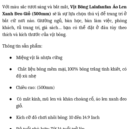
Với màu sắc tươi sáng và bắt mắt,
Vịt Bông Lalafanfan Áo Len
Xanh Đeo Giỏ (500mm)
sẽ là sự lựa chọn thú vị để trang trí ở
bất cứ nơi nào. Giường ngủ, bàn học, bàn làm việc, phòng
khách, tủ trang trí, giá sách… bạn có thể đặt ở đâu tùy theo
thích và kích thước của vịt bông.
Thông tin sản phẩm:
●
Miệng vịt là nhựa cứng
●
Chất liệu bông mềm mại, 100% bông trắng tinh khiết, có
độ xù nhẹ
●
Chiều cao: (500mm)
●
Có mắt kính, mũ len và khăn choàng cổ, áo len xanh đeo
giỏ.
●
Kích cỡ đồ chơi nhồi bông: 10 đến 14.9 Inch
●
Độ tuổi phù hợp: Từ 14 tuổi trở lên