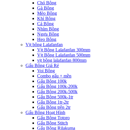
Chó Bông
Gà Bông
Mèo Bông
Khỉ Bông
Cá Bông
Nhím Bông
Ngựa Bông
Heo Bông
Vịt bông Lalafanfan
Vịt Bông Lalafanfan 300mm
Vịt Bông Lalafanfan 500mm
vịt bông lalafanfan 800mm
Gấu Bông Giá Rẻ
Voi Bông
Combo gấu + mền
Gấu Bông 100k
Gấu Bông 100k-200k
Gấu Bông 200k-500k
Gấu Bông 500k-1tr
Gấu Bông 1tr-2tr
Gấu Bông trên 2tr
Gấu Bông Hoạt Hình
Gấu Bông Totoro
Gấu Bông Stitch
Gấu Bông Rilakuma