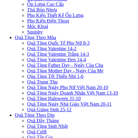
Ốp Lưng Cao Cấp
Thú Bóp Nhựa
Phụ Kiện Thiết Kế Ốp Lưng
Phụ Kiện Điện Thoại
Móc Khoá
Squishy
Quà Tặng Theo Mùa
Quà Tặng Quốc Tế Phụ Nữ 8-3
Quà Tặng Valentine 14-2
Quà Tặng Valentine Trắng 14-3
Quà Tặng Valentine Đen 14-4
Quà Tặng Father Day - Ngày Của Cha
Quà Tặng Mother Day - Ngày Của Mẹ
Qùa Tặng Tết Thiếu Nhi 1-6
Quà Trung Thu
Quà Tặng Ngày Phụ Nữ Việt Nam 20-10
Quà Tặng Ngày Doanh Nhân Việt Nam 13-10
Quà Tặng Haloween 31-10
Quà Tặng Ngày Nhà Giáo Việt Nam 20-11
Quà Giáng Sinh 25-12
Quà Tặng Theo Dịp
Quà Đầy Tháng
Quà Tặng Sinh Nhật
Quà Cưới
Quà Tân Gia