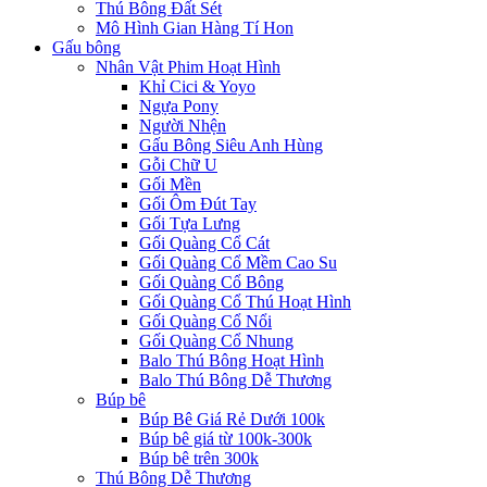
Thú Bông Đất Sét
Mô Hình Gian Hàng Tí Hon
Gấu bông
Nhân Vật Phim Hoạt Hình
Khỉ Cici & Yoyo
Ngựa Pony
Người Nhện
Gấu Bông Siêu Anh Hùng
Gỗi Chữ U
Gối Mền
Gối Ôm Đút Tay
Gối Tựa Lưng
Gối Quàng Cổ Cát
Gối Quàng Cổ Mềm Cao Su
Gối Quàng Cổ Bông
Gối Quàng Cổ Thú Hoạt Hình
Gối Quàng Cổ Nổi
Gối Quàng Cổ Nhung
Balo Thú Bông Hoạt Hình
Balo Thú Bông Dễ Thương
Búp bê
Búp Bê Giá Rẻ Dưới 100k
Búp bê giá từ 100k-300k
Búp bê trên 300k
Thú Bông Dễ Thương