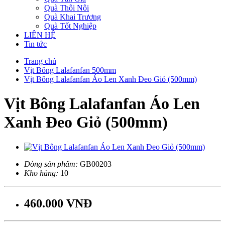
Quà Thôi Nôi
Quà Khai Trương
Quà Tốt Nghiệp
LIÊN HỆ
Tin tức
Trang chủ
Vịt Bông Lalafanfan 500mm
Vịt Bông Lalafanfan Áo Len Xanh Đeo Giỏ (500mm)
Vịt Bông Lalafanfan Áo Len
Xanh Đeo Giỏ (500mm)
Dòng sản phẩm:
GB00203
Kho hàng:
10
460.000 VNĐ