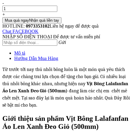
-
+
Mua quà ngay
Nhận quà liền tay
HOTLINE:
0973353102
Liên hệ ngay để được quà
Chat FACEBOOK
NHẬP SỐ ĐIỆN THOẠI
Để được tư vấn miễn phí
Gửi
Mô tả
Hướng Dẫn Mua Hàng
Từ trước tới nay thú nhồi bông luôn là một món quà yêu thích
được các chàng trai lựa chọn để tặng cho bạn gái. Có nhiều loại
thú nhồi bông khác nhau, nhưng hiện nay
Vịt Bông Lalafanfan
Áo Len Xanh Đeo Giỏ (500mm)
đang làm các chị em
chết mê
chết mệt. Tại sao đây lại là món quà hoàn hảo nhất. Quà Đây Rồi
sẽ bật mí cho bạn.
Giới thiệu sản phẩm Vịt Bông Lalafanfan
Áo Len Xanh Đeo Giỏ (500mm)