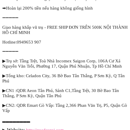
➡
Hoàn lại 200% tiền nếu hàng không giống hình
➖➖➖➖➖
Giao hàng khắp vũ trụ - FREE SHIP ĐƠN TRÊN 500K NỘI THÀNH
HỒ CHÍ MINH
Hotline:0949653 907
➖➖➖➖➖
▶Trụ sở: Tầng Trệt, Toà Nhà Incomex Saigon Corp, 106A Cư Xá
Nguyễn Văn Trỗi, Phường 17, Quận Phú Nhuận, Tp Hồ Chí Minh
▶Tổng kho: Celadon City, 36 Bờ Bao Tân Thắng, P Sơn Kỳ, Q Tân
Phú
▶CN1 :QDR Aeon Tân Phú, Sảnh C1,Tầng Trệt, 30 Bờ Bao Tân
Thắng, P Sơn Kỳ, Quận Tân Phú
▶CN2: QDR Emart Gò Vấp: Tầng 2,366 Phan Văn Trị, P5, Quận Gò
Vấp
▂▂▂▂▂▂▂▂
Website: 
▶
http://quadayroi.com