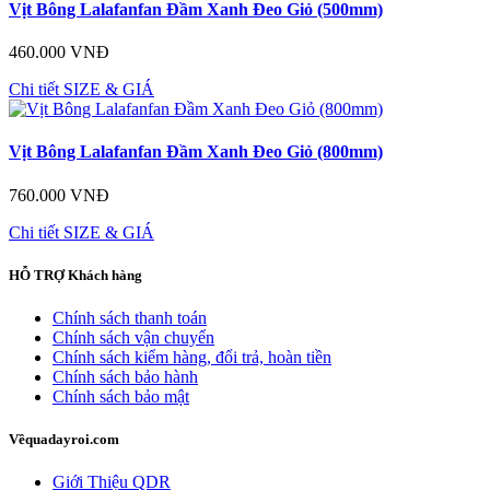
Vịt Bông Lalafanfan Đầm Xanh Đeo Giỏ (500mm)
460.000 VNĐ
Chi tiết
SIZE & GIÁ
Vịt Bông Lalafanfan Đầm Xanh Đeo Giỏ (800mm)
760.000 VNĐ
Chi tiết
SIZE & GIÁ
HỖ TRỢ
Khách hàng
Chính sách thanh toán
Chính sách vận chuyển
Chính sách kiểm hàng, đổi trả, hoàn tiền
Chính sách bảo hành
Chính sách bảo mật
Về
quadayroi.com
Giới Thiệu QDR