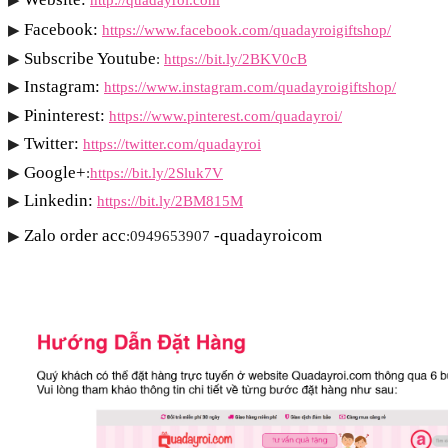
Facebook:
▶
https://www.facebook.com/quadayroigiftshop/
Subscribe Youtube
▶
: 
https://bit.ly/2BKV0cB
Instagram:
▶
https://www.instagram.com/quadayroigiftshop/
Pininterest:
▶
https://www.pinterest.com/quadayroi/
Twitter:
▶
https://twitter.com/quadayroi
Google+
▶
:
https://bit.ly/2Sluk7V
Linkedin:
▶
https://bit.ly/2BM815M
Zalo order acc
-quadayroicom
▶
:0949653907 