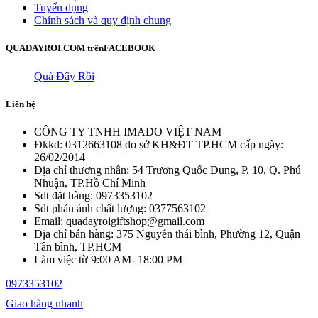
Tuyển dụng
Chính sách và quy định chung
QUADAYROI.COM trên
FACEBOOK
Quà Đây Rồi
Liên hệ
CÔNG TY TNHH IMADO VIỆT NAM
Đkkd: 0312663108 do sở KH&ĐT TP.HCM cấp ngày:
26/02/2014
Địa chỉ thương nhân: 54 Trương Quốc Dung, P. 10, Q. Phú
Nhuận, TP.Hồ Chí Minh
Sdt đặt hàng: 0973353102
Sdt phản ánh chất lượng: 0377563102
Email: quadayroigiftshop@gmail.com
Địa chỉ bán hàng: 375 Nguyễn thái bình, Phường 12, Quận
Tân bình, TP.HCM
Làm việc từ 9:00 AM- 18:00 PM
0973353102
Giao hàng nhanh