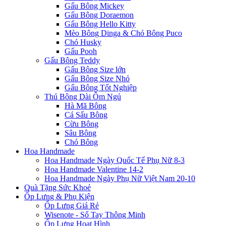
Gấu Bông Mickey
Gấu Bông Doraemon
Gấu Bông Hello Kitty
Mèo Bông Dinga & Chó Bông Puco
Chó Husky
Gấu Pooh
Gấu Bông Teddy
Gấu Bông Size lớn
Gấu Bông Size Nhỏ
Gấu Bông Tốt Nghiệp
Thú Bông Dài Ôm Ngủ
Hà Mã Bông
Cá Sấu Bông
Cừu Bông
Sâu Bông
Chó Bông
Hoa Handmade
Hoa Handmade Ngày Quốc Tế Phụ Nữ 8-3
Hoa Handmade Valentine 14-2
Hoa Handmade Ngày Phụ Nữ Việt Nam 20-10
Quà Tặng Sức Khoẻ
Ốp Lưng & Phụ Kiện
Ốp Lưng Giá Rẻ
Wisenote - Sổ Tay Thông Minh
Ốp Lưng Hoạt Hình