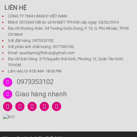
LIÊN HỆ
CÔNG TY TNHH IMADO VIỆT NAM
Đkkd: 0312663108 do sở KH&ĐT TP.HCM cấp ngày: 26/02/2014
Địa chỉ thương nhân: 54 Trương Quốc Dung, P. 10, Q. Phú Nhuận, TP.Hồ
Chí Minh
Sdt đặt hàng: 0973353102
Sdt phản ánh chất lượng: 0377563102
Email: quadayroigiftshop@gmail.com
Địa chỉ bán hàng: 375 Nguyễn thái bình, Phường 12, Quận Tân bình,
TP.HCM
Làm việc từ 9:00 AM- 18:00 PM
0973353102
Giao hàng nhanh