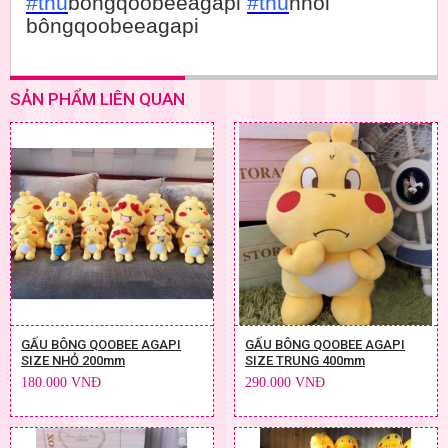
#thú
bôngqoobeeagapi
#thú
nhồi
bôngqoobeeagapi
SẢN PHẨM LIÊN QUAN
GẤU BÔNG QOOBEE AGAPI
GẤU BÔNG QOOBEE AGAPI
SIZE NHỎ 200mm
SIZE TRUNG 400mm
180.000 VNĐ
290.000 VNĐ