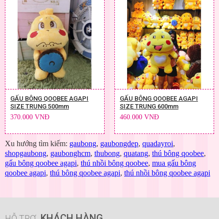
GẤU BÔNG QOOBEE AGAPI
GẤU BÔNG QOOBEE AGAPI
SIZE TRUNG 500mm
SIZE TRUNG 600mm
370.000 VNĐ
460.000 VNĐ
Xu hướng tìm kiếm:
gaubong
,
gaubongdep
,
quadayroi
,
shopgaubong
,
gaubonghcm
,
thubong
,
quatang
,
thú bông qoobee
,
gấu bông qoobee agapi
,
thú nhồi bông qoobee
,
mua gấu bông
qoobee agapi
,
thú bông qoobee agapi
,
thú nhồi bông qoobee agapi
KHÁCH HÀNG
HỖ TRỢ