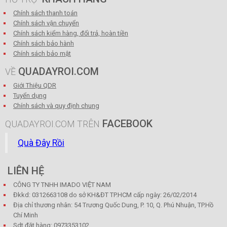
Chính sách thanh toán
Chính sách vận chuyển
Chính sách kiểm hàng, đổi trả, hoàn tiền
Chính sách bảo hành
Chính sách bảo mật
QUADAYROI.COM
VỀ
Giới Thiệu QDR
Tuyển dụng
Chính sách và quy định chung
FACEBOOK
QUADAYROI.COM TRÊN
Quà Đây Rồi
LIÊN HỆ
CÔNG TY TNHH IMADO VIỆT NAM
Đkkd: 0312663108 do sở KH&ĐT TP.HCM cấp ngày: 26/02/2014
Địa chỉ thương nhân: 54 Trương Quốc Dung, P. 10, Q. Phú Nhuận, TP.Hồ
Chí Minh
Sdt đặt hàng: 0973353102