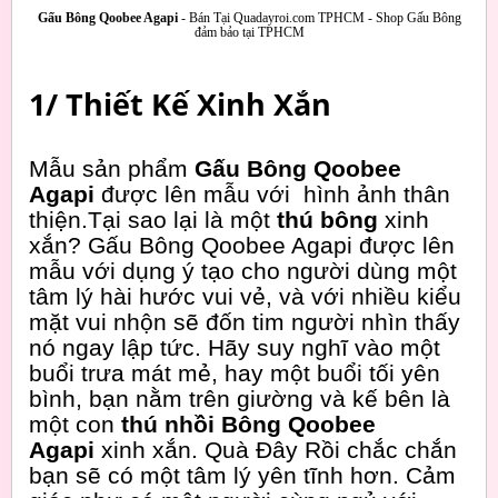
Gấu Bông Qoobee Agapi
- Bán Tại Quadayroi.com TPHCM - Shop Gấu Bông
đảm bảo tại TPHCM
1/ Thiết Kế Xinh Xắn
Mẫu sản phẩm
Gấu Bông Qoobee
Agapi
được lên mẫu với hình ảnh thân
thiện.Tại sao lại là một
thú bông
xinh
xắn? Gấu Bông Qoobee Agapi được lên
mẫu với dụng ý tạo cho người dùng một
tâm lý hài hước vui vẻ, và với nhiều kiểu
mặt vui nhộn sẽ đốn tim người nhìn thấy
nó ngay lập tức. Hãy suy nghĩ vào một
buổi trưa mát mẻ, hay một buổi tối yên
bình, bạn nằm trên giường và kế bên là
một con
thú nhồi Bông Qoobee
Agapi
xinh xắn. Quà Đây Rồi chắc chắn
bạn sẽ có một tâm lý yên tĩnh hơn. Cảm