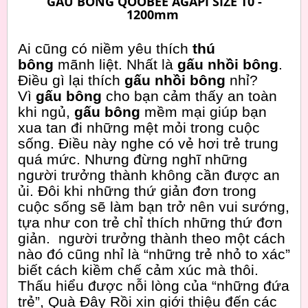
GẤU BÔNG QOOBEE AGAPI SIZE T0 -
1200mm
Ai cũng có niềm yêu thích
thú
bông
mãnh liệt. Nhất là
gấu nhồi bông
.
Điều gì lại thích
gấu nhồi bông
nhỉ?
Vì
gấu bông
cho bạn cảm thấy an toàn
khi ngủ,
gấu bông
mềm mại giúp bạn
xua tan đi những mệt mỏi trong cuộc
sống. Điều này nghe có vẻ hơi trẻ trung
quá mức. Nhưng đừng nghĩ những
người trưởng thành không cần được an
ủi. Đôi khi những thứ giản đơn trong
cuộc sống sẽ làm bạn trở nên vui sướng,
tựa như con trẻ chỉ thích những thứ đơn
giản. người trưởng thành theo một cách
nào đó cũng nhỉ là “những trẻ nhỏ to xác”
biết cách kiềm chế cảm xúc mà thôi.
Thấu hiểu được nỗi lòng của “những đứa
trẻ”, Quà Đây Rồi xin giới thiệu đến các