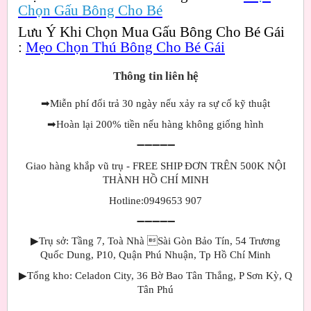
Chọn Gấu Bông Cho Bé
Lưu Ý Khi Chọn Mua Gấu Bông Cho Bé Gái
:
Mẹo Chọn Thú Bông Cho Bé Gái
Thông tin liên hệ
➡
Miễn phí đổi trả 30 ngày nếu xảy ra sự cố kỹ thuật
➡
Hoàn lại 200% tiền nếu hàng không giống hình
➖➖➖➖➖
Giao hàng khắp vũ trụ - FREE SHIP ĐƠN TRÊN 500K NỘI
THÀNH HỒ CHÍ MINH
Hotline:0949653 907
➖➖➖➖➖
▶Trụ sở: Tầng 7, Toà Nhà Sài Gòn Bảo Tín, 54 Trương
Quốc Dung, P10, Quận Phú Nhuận, Tp Hồ Chí Minh
▶Tổng kho: Celadon City, 36 Bờ Bao Tân Thắng, P Sơn Kỳ, Q
Tân Phú
▂▂▂▂▂▂▂▂