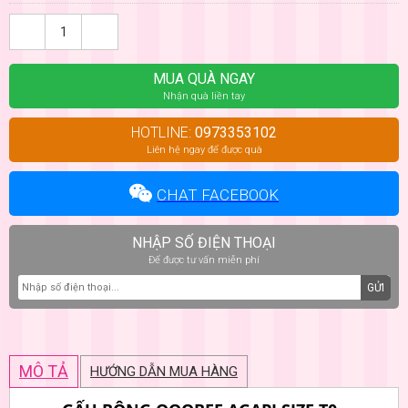
MUA QUÀ NGAY
Nhận quà liền tay
HOTLINE:
0973353102
Liên hệ ngay để được quà
CHAT FACEBOOK
NHẬP SỐ ĐIỆN THOẠI
Để được tư vấn miễn phí
GỬI
MÔ TẢ
HƯỚNG DẪN MUA HÀNG