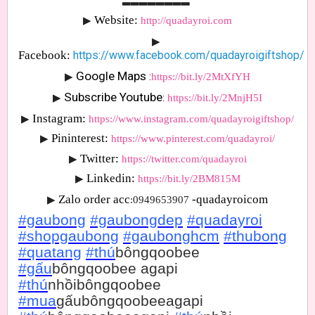
Website: 
▶
http://quadayroi.com
▶
Facebook:
https://www.facebook.com/quadayroigiftshop/
Google Maps 
▶
:
https://bit.ly/2MtXfYH
Subscribe Youtube
▶
: 
https://bit.ly/2MnjH5I
Instagram:
▶
https://www.instagram.com/quadayroigiftshop/
Pininterest:
▶
https://www.pinterest.com/quadayroi/
Twitter:
▶
https://twitter.com/quadayroi
Linkedin:
▶
https://bit.ly/2BM815M
Zalo order acc
-quadayroicom
▶
:0949653907 
#gaubong
#gaubongdep
#quadayroi
#shopgaubong
#gaubonghcm
#thubong
#quatang
#thú
bôngqoobee
#gấu
bôngqoobee agapi
#thú
nhồibôngqoobee
#mua
gấubôngqoobeeagapi