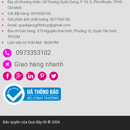
Địa chỉ thương nhân: 54 Trương Quốc Dung, P. 10, Q. Phú Nhuận, TP.Hồ
Chí Minh
Sdt đặt hàng: 0973353102
Sdt phản ánh chất lượng: 0377563102
Email: quadayroigiftshop@gmail.com
Địa chỉ bán hàng: 375 Nguyễn thái bình, Phường 12, Quận Tân bình,
TP.HCM
Làm việc từ 9:00 AM- 18:00 PM
0973353102
Giao hàng nhanh
Bản quyền của Quà đây rồi © 2026