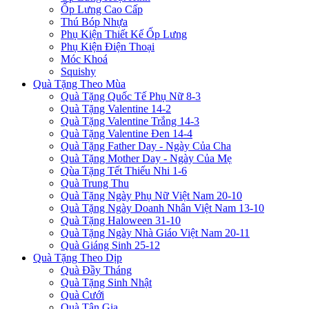
Ốp Lưng Cao Cấp
Thú Bóp Nhựa
Phụ Kiện Thiết Kế Ốp Lưng
Phụ Kiện Điện Thoại
Móc Khoá
Squishy
Quà Tặng Theo Mùa
Quà Tặng Quốc Tế Phụ Nữ 8-3
Quà Tặng Valentine 14-2
Quà Tặng Valentine Trắng 14-3
Quà Tặng Valentine Đen 14-4
Quà Tặng Father Day - Ngày Của Cha
Quà Tặng Mother Day - Ngày Của Mẹ
Qùa Tặng Tết Thiếu Nhi 1-6
Quà Trung Thu
Quà Tặng Ngày Phụ Nữ Việt Nam 20-10
Quà Tặng Ngày Doanh Nhân Việt Nam 13-10
Quà Tặng Haloween 31-10
Quà Tặng Ngày Nhà Giáo Việt Nam 20-11
Quà Giáng Sinh 25-12
Quà Tặng Theo Dịp
Quà Đầy Tháng
Quà Tặng Sinh Nhật
Quà Cưới
Quà Tân Gia