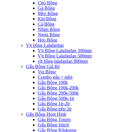
Chó Bông
Gà Bông
Mèo Bông
Khỉ Bông
Cá Bông
Nhím Bông
Ngựa Bông
Heo Bông
Vịt bông Lalafanfan
Vịt Bông Lalafanfan 300mm
Vịt Bông Lalafanfan 500mm
vịt bông lalafanfan 800mm
Gấu Bông Giá Rẻ
Voi Bông
Combo gấu + mền
Gấu Bông 100k
Gấu Bông 100k-200k
Gấu Bông 200k-500k
Gấu Bông 500k-1tr
Gấu Bông 1tr-2tr
Gấu Bông trên 2tr
Gấu Bông Hoạt Hình
Gấu Bông Totoro
Gấu Bông Stitch
Gấu Bông Rilakuma