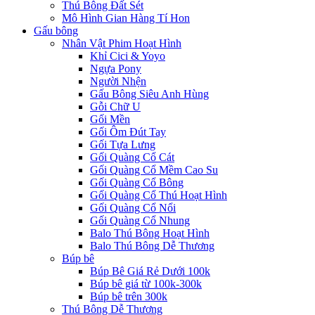
Thú Bông Đất Sét
Mô Hình Gian Hàng Tí Hon
Gấu bông
Nhân Vật Phim Hoạt Hình
Khỉ Cici & Yoyo
Ngựa Pony
Người Nhện
Gấu Bông Siêu Anh Hùng
Gỗi Chữ U
Gối Mền
Gối Ôm Đút Tay
Gối Tựa Lưng
Gối Quàng Cổ Cát
Gối Quàng Cổ Mềm Cao Su
Gối Quàng Cổ Bông
Gối Quàng Cổ Thú Hoạt Hình
Gối Quàng Cổ Nổi
Gối Quàng Cổ Nhung
Balo Thú Bông Hoạt Hình
Balo Thú Bông Dễ Thương
Búp bê
Búp Bê Giá Rẻ Dưới 100k
Búp bê giá từ 100k-300k
Búp bê trên 300k
Thú Bông Dễ Thương