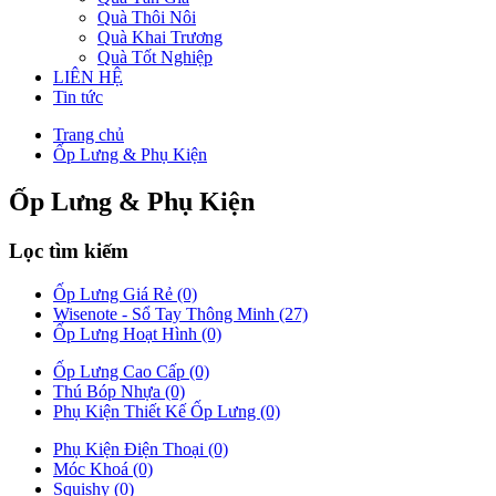
Quà Thôi Nôi
Quà Khai Trương
Quà Tốt Nghiệp
LIÊN HỆ
Tin tức
Trang chủ
Ốp Lưng & Phụ Kiện
Ốp Lưng & Phụ Kiện
Lọc tìm kiếm
Ốp Lưng Giá Rẻ (0)
Wisenote - Sổ Tay Thông Minh (27)
Ốp Lưng Hoạt Hình (0)
Ốp Lưng Cao Cấp (0)
Thú Bóp Nhựa (0)
Phụ Kiện Thiết Kế Ốp Lưng (0)
Phụ Kiện Điện Thoại (0)
Móc Khoá (0)
Squishy (0)