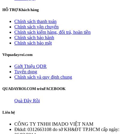
HỖ TRỢ
Khách hàng
Chính sách thanh toán
Chính sách vận chuyển
Chính sách kiểm hàng, đổi trả, hoàn tiền
Chính sách bảo hành
Chính sách bảo mật
Về
quadayroi.com
Giới Thiệu QDR
Tuyển dụng
Chính sách và quy định chung
QUADAYROI.COM trên
FACEBOOK
Quà Đây Rồi
Liên hệ
CÔNG TY TNHH IMADO VIỆT NAM
Đkkd: 0312663108 do sở KH&ĐT TP.HCM cấp ngày: