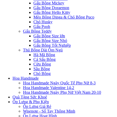
Gấu Bông Mickey
Gấu Bông Doraemon
Gấu Bông Hello Kitty
Mèo Bông Dinga & Chó Bông Puco
Chó Husky
Gấu Pooh
Gấu Bông Teddy
Gấu Bông Size lớn
Gấu Bông Size Nhỏ
Gấu Bông Tốt Nghiệp
Thú Bông Dài Ôm Ngủ
Hà Mã Bông
Cá Sấu Bông
Cừu Bông
Sâu Bông
Chó Bông
Hoa Handmade
Hoa Handmade Ngày Quốc Tế Phụ Nữ 8-3
Hoa Handmade Valentine 14-2
Hoa Handmade Ngày Phụ Nữ Việt Nam 20-10
Quà Tặng Sức Khoẻ
Ốp Lưng & Phụ Kiện
Ốp Lưng Giá Rẻ
Wisenote - Sổ Tay Thông Minh
Ốp Lưng Hoạt Hình