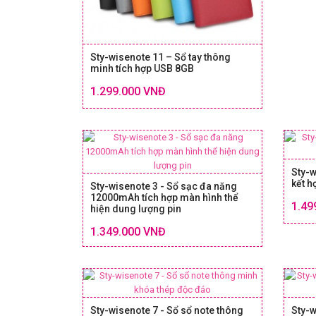
Sty-wisenote 11 – Sổ tay thông
minh tích hợp USB 8GB
Chi tiết
1.299.000 VNĐ
SIZE & GIÁ
Sty-w
kết h
Sty-wisenote 3 - Sổ sạc đa năng
12000mAh tích hợp màn hình thể
1.49
hiện dung lượng pin
Chi tiết
SIZE & GIÁ
1.349.000 VNĐ
Sty-wisenote 7 - Sổ sổ note thông
Sty-w