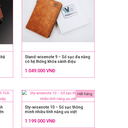
ghệ
Stand-wisenote 9 – Sổ sạc đa năng
có hệ thống khóa sành điệu
Chi tiết
Chi tiết
1.049.000 VNĐ
 & GIÁ
SIZE & GIÁ
Hết hàng
nh
Sty-wisenote 10 – Sổ sạc thông
ên
minh nhiều tính năng ưu việt
Chi tiết
Chi tiết
1.199.000 VNĐ
SIZE & GIÁ
 & GIÁ