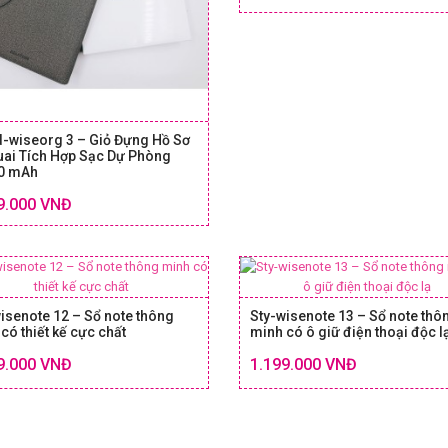
d-wiseorg 3 – Giỏ Đựng Hồ Sơ
uai Tích Hợp Sạc Dự Phòng
0 mAh
Chi tiết
SIZE & GIÁ
9.000 VNĐ
isenote 12 – Sổ note thông
Sty-wisenote 13 – Sổ note thô
có thiết kế cực chất
minh có ô giữ điện thoại độc l
Chi tiết
9.000 VNĐ
1.199.000 VNĐ
SIZE & GIÁ
SIZE