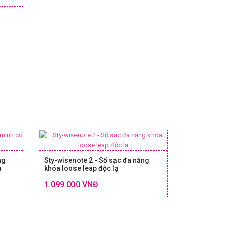
ng
Sty-wisenote 2 - Sổ sạc đa năng
ạ
khóa loose leap độc lạ
Chi tiết
Chi tiết
1.099.000 VNĐ
 & GIÁ
SIZE & GIÁ