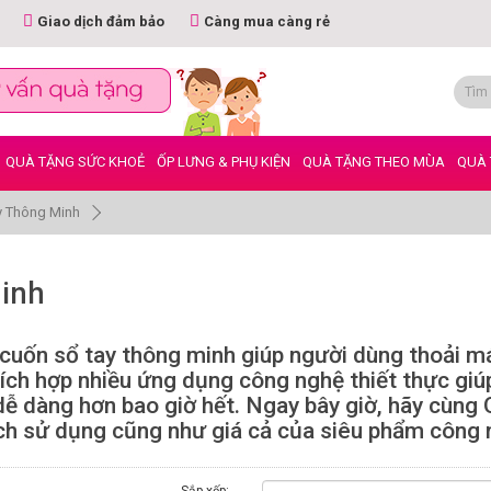
Giao dịch đảm bảo
Càng mua càng rẻ
QUÀ TẶNG SỨC KHOẺ
ỐP LƯNG & PHỤ KIỆN
QUÀ TẶNG THEO MÙA
QUÀ 
y Thông Minh
Minh
cuốn sổ tay thông minh giúp người dùng thoải mái
tích hợp nhiều ứng dụng công nghệ thiết thực giú
dễ dàng hơn bao giờ hết. Ngay bây giờ, hãy cùn
cách sử dụng cũng như giá cả của siêu phẩm công