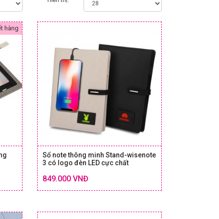
Hiển thị:
t hàng
ng
Sổ note thông minh Stand-wisenote
3 có logo đèn LED cực chất
Chi tiết
Chi tiết
849.000 VNĐ
 & GIÁ
SIZE & GIÁ