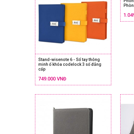
Phon
Phòn
1.04
Stand-wisenote 6 - Sổ tay thông
minh ổ khóa codelock 3 số đẳng
cấp
Chi tiết
SIZE & GIÁ
749.000 VNĐ