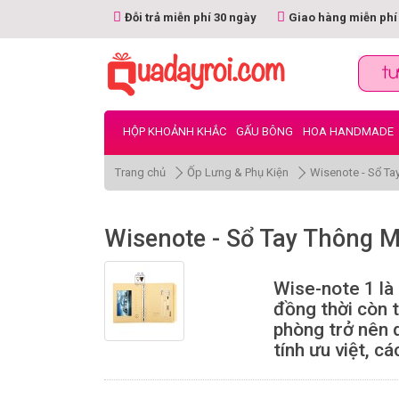
Đỗi trả miễn phí 30 ngày
Giao hàng miễn phí
HỘP KHOẢNH KHẮC
GẤU BÔNG
HOA HANDMADE
Trang chủ
Ốp Lưng & Phụ Kiện
Wisenote - Sổ Ta
Wisenote - Sổ Tay Thông 
Wise-note 1 là 
đồng thời còn 
phòng trở nên 
tính ưu việt, 