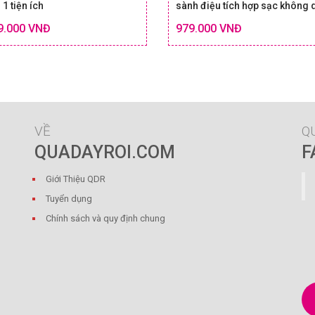
 1 tiện ích
sành điệu tích hợp sạc không 
Chi tiết
9.000 VNĐ
979.000 VNĐ
SIZE & GIÁ
SIZE
VỀ
Q
QUADAYROI.COM
F
Giới Thiệu QDR
Tuyển dụng
Chính sách và quy định chung