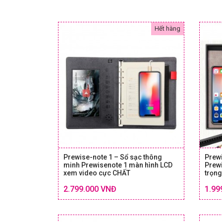
Hết hàng
Prewise-note 1 – Sổ sạc thông
Prewi
minh Prewisenote 1 màn hình LCD
Prewi
xem video cực CHẤT
trọng
Chi tiết
SIZE & GIÁ
2.799.000 VNĐ
1.99