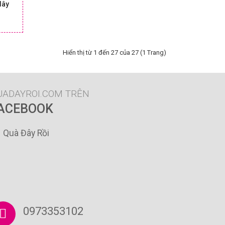
dây
Chi tiết
 & GIÁ
Hiển thị từ 1 đến 27 của 27 (1 Trang)
UADAYROI.COM TRÊN
ACEBOOK
Quà Đây Rồi
0973353102