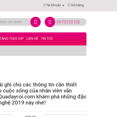
Tài Khoản
Giỏ hàng
0973353102
TẶNG THEO DỊP
LIÊN HỆ
TIN TỨC
 ghi chú các thông tin cần thiết
p cuộc sống của nhân viên văn
g Quadayroi.com khám phá những đặc
 nghệ 2019 này nhé!