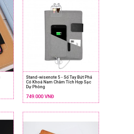
c
Stand-wisenote 5 - Sổ Tay Bứt Phá
Có Khoá Nam Châm Tích Hợp Sạc
Dự Phòng
Chi tiết
Chi tiết
 & GIÁ
SIZE & GIÁ
749.000 VNĐ