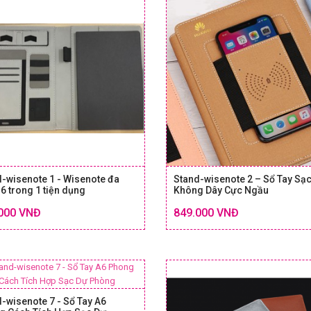
-wisenote 1 - Wisenote đa
Stand-wisenote 2 – Sổ Tay Sạ
6 trong 1 tiện dụng
Không Dây Cực Ngầu
Chi tiết
000 VNĐ
849.000 VNĐ
SIZE & GIÁ
SIZE
-wisenote 7 - Sổ Tay A6