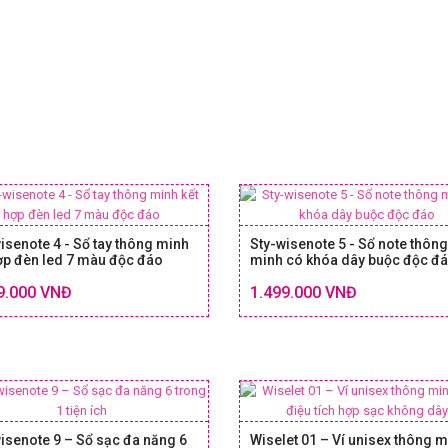
isenote 4 - Sổ tay thông minh
Sty-wisenote 5 - Sổ note thông
ợp đèn led 7 màu độc đáo
minh có khóa dây buộc độc đ
Chi tiết
9.000 VNĐ
1.499.000 VNĐ
SIZE & GIÁ
SIZE
isenote 9 – Sổ sạc đa năng 6
Wiselet 01 – Ví unisex thông 