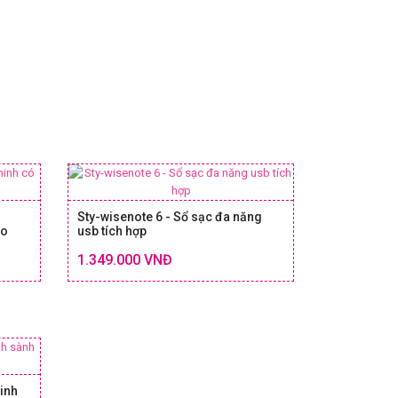
Sty-wisenote 6 - Sổ sạc đa năng
áo
usb tích hợp
Chi tiết
Chi tiết
1.349.000 VNĐ
 & GIÁ
SIZE & GIÁ
minh