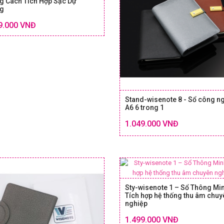
g Cách Tích Hợp Sạc Dự
g
Chi tiết
SIZE & GIÁ
9.000 VNĐ
Stand-wisenote 8 - Sổ công n
A6 6 trong 1
1.049.000 VNĐ
SIZE
Sty-wisenote 1 – Sổ Thông Mi
Tích hợp hệ thống thu âm chuy
nghiệp
SIZE
1.499.000 VNĐ