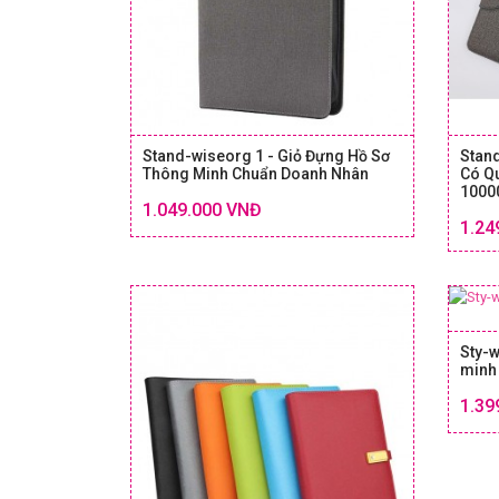
Stand-wiseorg 1 - Giỏ Đựng Hồ Sơ
Stan
Thông Minh Chuẩn Doanh Nhân
Có Q
1000
Chi tiết
1.049.000 VNĐ
SIZE & GIÁ
1.24
Sty-w
minh 
1.39