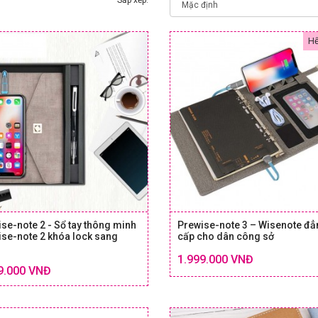
Sắp xếp:
Hế
se-note 2 - Sổ tay thông minh
Prewise-note 3 – Wisenote đẳ
se-note 2 khóa lock sang
cấp cho dân công sở
Chi tiết
1.999.000 VNĐ
SIZE
SIZE & GIÁ
9.000 VNĐ