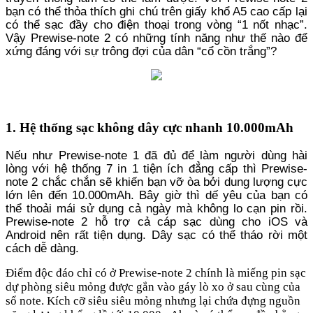
bạn có thể thỏa thích ghi chú trên giấy khổ A5 cao cấp lại
có thể sạc đầy cho điện thoại trong vòng “1 nốt nhạc”.
Vậy
Prewise-note 2 có những tính năng như thế nào để
xứng đáng với sự trông đợi của dân “cổ cồn trắng”?
1. Hệ thống sạc không dây cực nhanh 10.000mAh
Nếu như Prewise-note 1
đã đủ để làm người dùng hài
lòng với hệ thống 7 in 1 tiện ích đẳng cấp thì Prewise-
note 2 chắc chắn sẽ khiến bạn vỡ òa bởi dung lượng cực
lớn lên đến 10.000mAh. Bây giờ thì dế yêu của bạn có
thể thoải mái sử dụng cả ngày mà không lo cạn pin rồi.
Prewise-note 2 hỗ trợ cả cáp sạc dùng cho iOS và
Android nên rất tiện dụng. Dây sạc có thể tháo rời một
cách dễ dàng.
Điểm độc đáo chỉ có ở Prewise-note 2 chính là miếng pin sạc
dự phòng siêu mỏng được gắn vào gáy lò xo ở sau cùng của
sổ note. Kích cỡ siêu siêu mỏng nhưng lại chứa đựng nguồn