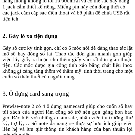
năng lượng khổng lồ tới 10.000mAh và có thể sạc đầy bằng
1 jack cắm thiết kế riêng. Miếng pin này còn đồng thời có
các jack cắm cáp sạc điện thoại và bộ phận để chứa USB rất
tiện ích.
2. Gáy lò xo tiện dụng
Gáy sổ cực kỳ tinh gọn, chỉ có 6 móc nối dễ dàng thao tác lật
mở sổ hay đóng sổ lại. Thao tác đơn giản nhanh gọn giúp
việc lấy giấy ra hoặc cho thêm giấy vào rất đơn giản thuận
tiện. Các móc được gia công tinh xảo bằng chất liệu inox
không gỉ càng tăng thêm vẻ thẩm mỹ, tính thời trang cho một
cuốn sổ thân thiết của người dùng.
3. Ô đựng card sang trọng
Prewise-note 2 có 4 ô đựng namecard giúp cho cuốn sổ hay
túi xách của người làm công sở trở nên gọn gàng hơn bao
giờ. Đặc biệt với những ai làm sale, nhân viên thị trường, thư
ký, trợ lý,… Sổ note đa năng sẽ thực sự hữu ích giúp việc
liên hệ và lưu giữ thông tin khách hàng của bạn thuận lợi
hơn rất nhiều.