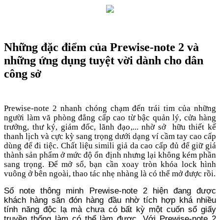
Những đặc điểm của Prewise-note 2 và
những ứng dụng tuyệt vời dành cho dân
công sở
Prewise-note 2 nhanh chóng chạm đến trái tim của những
người làm vă phòng đẳng cấp cao từ bậc quản lý, cửa hàng
trưởng, thư ký, giám đốc, lãnh đạo,... nhờ sở hữu thiết kế
thanh lịch và cực kỳ sang trọng dưới dạng ví cầm tay cao cấp
dùng để đi tiệc. Chất liệu simili giả da cao cấp đủ để giữ giá
thành sản phẩm ở mức độ ổn định nhưng lại không kém phần
sang trọng. Để mở sổ, bạn cần xoay tròn khóa lock hình
vuông ở bên ngoài, thao tác nhẹ nhàng là có thể mở được rồi.
Sổ note thông minh
Prewise-note 2
hiện đang được
khách hàng săn đón hàng đầu nhờ tích hợp khá nhiều
tính năng độc lạ mà chưa có bất kỳ một cuốn sổ giấy
truyền thống làm có thể làm được. Với
Prewise-note 2