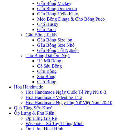
Gấu Bông Mickey
Gấu Bông Doraemon
Gấu Bông Hello Kitty
Mèo Bông Dinga & Chó Bông Puco
Chó Husky
Gấu Pooh
Gấu Bông Teddy
Gấu Bông Size lớn
Gấu Bông Size Nhỏ
Gấu Bông Tốt Nghiệp
Thú Bông Dài Ôm Ngủ
Hà Mã Bông
Cá Sấu Bông
Cừu Bông
Sâu Bông
Chó Bông
Hoa Handmade
Hoa Handmade Ngày Quốc Tế Phụ Nữ 8-3
Hoa Handmade Valentine 14-2
Hoa Handmade Ngày Phụ Nữ Việt Nam 20-10
Quà Tặng Sức Khoẻ
Ốp Lưng & Phụ Kiện
Ốp Lưng Giá Rẻ
Wisenote - Sổ Tay Thông Minh
Ốp Lưng Hoạt Hình