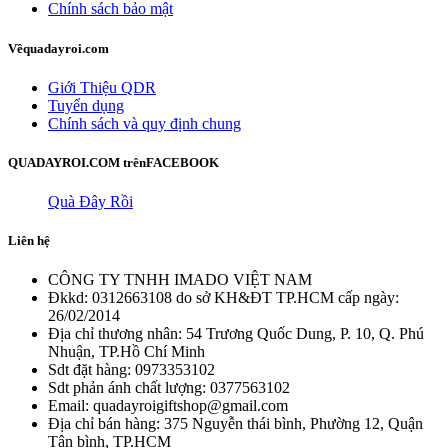
Chính sách bảo mật
Về
quadayroi.com
Giới Thiệu QDR
Tuyển dụng
Chính sách và quy định chung
QUADAYROI.COM trên
FACEBOOK
Quà Đây Rồi
Liên hệ
CÔNG TY TNHH IMADO VIỆT NAM
Đkkd: 0312663108 do sở KH&ĐT TP.HCM cấp ngày:
26/02/2014
Địa chỉ thương nhân: 54 Trương Quốc Dung, P. 10, Q. Phú
Nhuận, TP.Hồ Chí Minh
Sdt đặt hàng: 0973353102
Sdt phản ánh chất lượng: 0377563102
Email: quadayroigiftshop@gmail.com
Địa chỉ bán hàng: 375 Nguyễn thái bình, Phường 12, Quận
Tân bình, TP.HCM