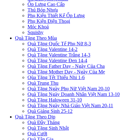
Ốp Lưng Cao Cấp
Thú Bóp Nhựa
Phụ Kiện Thiết Kế Ốp Lưng
Phụ Kiện Điện Thoại
Móc Khoá
Squishy
Quà Tặng Theo Mùa
Quà Tặng Quốc Tế Phụ Nữ 8-3
Quà Tặng Valentine 14-2
Quà Tặng Valentine Trắng 14-3
Quà Tặng Valentine Đen 14-4
Quà Tặng Father Day - Ngày Của Cha
Quà Tặng Mother Day - Ngày Của Mẹ
Qùa Tặng Tết Thiếu Nhi 1-6
Quà Trung Thu
Quà Tặng Ngày Phụ Nữ Việt Nam 20-10
Quà Tặng Ngày Doanh Nhân Việt Nam 13-10
Quà Tặng Haloween 31-10
Quà Tặng Ngày Nhà Giáo Việt Nam 20-11
Quà Giáng Sinh 25-12
Quà Tặng Theo Dịp
Quà Đầy Tháng
Quà Tặng Sinh Nhật
Quà Cưới
Quà Tân Gia