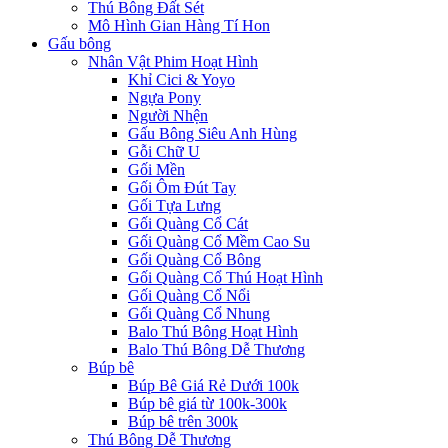
Thú Bông Đất Sét
Mô Hình Gian Hàng Tí Hon
Gấu bông
Nhân Vật Phim Hoạt Hình
Khỉ Cici & Yoyo
Ngựa Pony
Người Nhện
Gấu Bông Siêu Anh Hùng
Gỗi Chữ U
Gối Mền
Gối Ôm Đút Tay
Gối Tựa Lưng
Gối Quàng Cổ Cát
Gối Quàng Cổ Mềm Cao Su
Gối Quàng Cổ Bông
Gối Quàng Cổ Thú Hoạt Hình
Gối Quàng Cổ Nổi
Gối Quàng Cổ Nhung
Balo Thú Bông Hoạt Hình
Balo Thú Bông Dễ Thương
Búp bê
Búp Bê Giá Rẻ Dưới 100k
Búp bê giá từ 100k-300k
Búp bê trên 300k
Thú Bông Dễ Thương