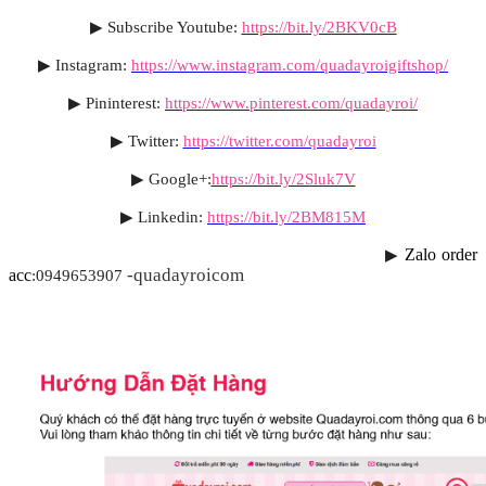
▶
Subscribe Youtube
:
https://bit.ly/2BKV0cB
▶
Instagram:
https://www.instagram.com/quadayroigiftshop/
▶
Pininterest:
https://www.pinterest.com/quadayroi/
▶
Twitter:
https://twitter.com/quadayroi
▶
Google+
:
https://bit.ly/2Sluk7V
▶
Linkedin:
https://bit.ly/2BM815M
▶
Zalo order 
-quadayroicom
acc
:0949653907 