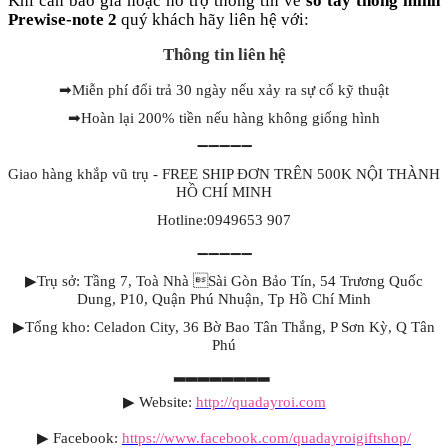
Khi cần báo giá hoặc hỗ trợ thông tin về
sổ tay thông minh
Prewise
-
note 2
quý khách hãy liên hệ với:
Thông tin liên hệ
➡
Miễn phí đổi trả 30 ngày nếu xảy ra sự cố kỹ thuật
➡
Hoàn lại 200% tiền nếu hàng không giống hình
➖➖➖➖➖
Giao hàng khắp vũ trụ - FREE SHIP ĐƠN TRÊN 500K NỘI THÀNH
HỒ CHÍ MINH
Hotline:0949653 907
➖➖➖➖➖
▶
Trụ sở: Tầng 7, Toà Nhà Sài Gòn Bảo Tín, 54 Trương Quốc
Dung, P10, Quận Phú Nhuận, Tp Hồ Chí Minh
▶
Tổng kho: Celadon City, 36 Bờ Bao Tân Thắng, P Sơn Kỳ, Q Tân
Phú
▂▂▂▂▂▂▂▂
▶
Website: 
http://quadayroi.com
▶
Facebook:
https://www.facebook.com/quadayroigiftshop/