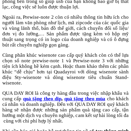
phòng bên trong sổ giúp usb của bạn không bao giờ bị thất
lạc, công việc sẽ luôn được thuận lợi.
Ngoài ra, Prewise-note 2 còn có nhiều thông tin hữu ích cho
người làm văn phòng như lịch, mã zipcode của các quốc gia
và vùng lãnh thổ, bản đồ thế giới, cách chuyển đổi số liệu/
đơn vị đo lường,… Sản phẩm được tặng kèm vỏ hộp mỹ
thuật sang trọng có in logo của doanh nghiệp và có ô đựng
bút rất chuyên nghiệp gọn gàng.
Cùng phân khúc wisenote cao cấp quý khách còn có thể lựa
chọn sổ note prewise-note 1 và Prewise-note 3 với những
tiện ích không hề kém cạnh. Hoặc tham khảo thêm các phân
khúc “dễ chịu” hơn tại Quadayroi với dòng wisenote sành
điệu Sty-wisenote và dòng wisenote tiêu chuẩn Stand-
wisenote.
QUA DAY ROI là công ty hàng đầu trong việc nhập khẩu và
cung cấp
quà tặng theo dịp
,
quà tặng theo mùa
cho khách
cá nhân và doanh nghiệp. Đến với QUA DAY ROI quý khách
hàng sẽ nhận được những sản phẩm quà tặng cao cấp, tận
hưởng một dịch vụ chuyên nghiệp, cam kết sự hài lòng tối đa
cùng với chi phí hợp lý nhất.