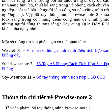
khi vừa tung ra thị trường bởi nó được trang bị đầy đủ các
tính năng hữu ích, thiết kế sang trọng và phong cách chuyên
nghiệp nhất mà bất cứ người làm công sở nào cũng trầm trồ
ngưỡng mộ. Vậy Sổ tay thông minh Prewise-note 2 khóa
lock sang trọng có những điểm cộng nào để chinh phục
những người dùng thượng tầng? Hãy cùng QUA DAY ROI
khám phá ngay nhé!
Một số thông tin sản phẩm bạn có thể quan tâm:
Wiselet 01 –
Ví unisex thông minh sành điệu tích hợp sạc
không dây
Stand-wisenote 7 -
Sổ Tay A6 Phong Cách Tích Hợp Sạc Dự
Phòng
Sty-wisenote 11 –
Sổ tay thông minh tích hợp USB 8GB
Thông tin chi tiết về
Prewise
-
note
2
–
Tên sản phẩm: Sổ tay thông minh Prewise-note 2