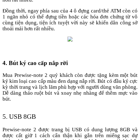
Đồng thời, ngay phía sau của 4 ô đựng card/thẻ ATM còn có
1 ngăn nhỏ có thể đựng tiền hoặc các hóa đơn chứng từ vô
cùng tiện dụng, tiện ích tuyệt vời này sẽ khiến dân công sở
thoải mái hơn rất nhiều.
4. Bút ký cao cấp nắp rời
Mua Prewise-note 2 quý khách còn được tặng kèm một bút
ký kim loại cao cấp màu đen dạng nắp rời. Bút có đầu ký cực
kỳ thời trang và lịch lãm phù hợp với người dùng văn phòng.
Dễ dàng tháo ruột bút và xoay nhẹ nhàng để thêm mực vào
bút.
5. USB 8GB
Prewise-note 2 được trang bị USB có dung lượng 8GB và
được cất giữ 1 cách cẩn thận khi gắn trên miếng sạc dự