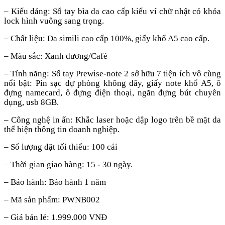
– Kiểu dáng:
Sổ tay bìa da cao cấp kiểu ví chữ nhật có khóa
lock hình vuông sang trọng.
– Chất liệu:
Da simili cao cấp 100%, giấy khổ A5 cao cấp.
– Màu sắc:
Xanh dương/Café
–
Tính năng: Sổ tay Prewise-note 2 sở hữu 7 tiện ích vô cùng
nổi bật: Pin sạc dự phòng không dây, giấy note khổ A5, ô
đựng namecard, ô đựng điện thoại, ngăn đựng bút chuyên
dụng, usb 8GB.
– Công nghệ
in ấn
: Khắc laser
hoặc dập logo trên bề mặt da
thể hiện
thông tin
doanh nghiệp.
– Số lượng đặt tối thiểu: 100 cái
– Thời gian giao hàng:
15 - 30
ngày.
– Bảo hành: Bảo hành 1 năm
– Mã sản phẩm: PWNB002
– Giá bán lẻ: 1.999.000 VNĐ