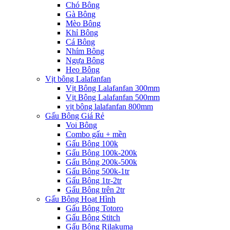
Chó Bông
Gà Bông
Mèo Bông
Khỉ Bông
Cá Bông
Nhím Bông
Ngựa Bông
Heo Bông
Vịt bông Lalafanfan
Vịt Bông Lalafanfan 300mm
Vịt Bông Lalafanfan 500mm
vịt bông lalafanfan 800mm
Gấu Bông Giá Rẻ
Voi Bông
Combo gấu + mền
Gấu Bông 100k
Gấu Bông 100k-200k
Gấu Bông 200k-500k
Gấu Bông 500k-1tr
Gấu Bông 1tr-2tr
Gấu Bông trên 2tr
Gấu Bông Hoạt Hình
Gấu Bông Totoro
Gấu Bông Stitch
Gấu Bông Rilakuma