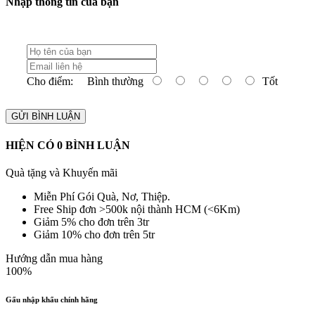
Nhập thông tin của bạn
Cho điểm:
Bình thường
Tốt
GỬI BÌNH LUẬN
HIỆN CÓ
0
BÌNH LUẬN
Quà tặng và Khuyến mãi
Miễn Phí Gói Quà, Nơ, Thiệp.
Free Ship đơn >500k nội thành HCM (<6Km)
Giảm 5% cho đơn trên 3tr
Giảm 10% cho đơn trên 5tr
Hướng dẫn mua hàng
100%
Gấu nhập khẩu chính hãng