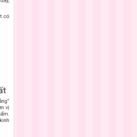
dây,
t có
ất
ắng”
n vị
hẩm.
kinh