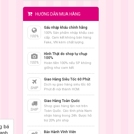
HƯỚNG DẪN MUA HÀNG
Gấu nhập khẩu chính hãng
100% Sản phẩm nhập khẩu cao
100%
cấp. Cam kết không bán hàng
Fake, VN kém chất lượng.
Hình Thật do shop tự chụp
100%
100%
Hoàn tiền 100% nếu SP không
giống như cam kết.
Giao Hàng Siêu Tốc 60 Phút
Dịch vụ giao hàng siêu tốc 60
SHIP
Phút đi nội thành HCM.
Giao Hàng Toàn Quốc
Shop giao hàng tận nơi trên
SHIP
Toàn Quốc. Các tỉnh phía Nam
nhận hàng trong 24h. Được hỗ
trợ 20% phí ship
g bá
anh.
Bảo Hành Vĩnh Viễn