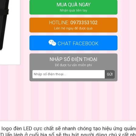
MUA QUÀ NGAY
Nhận quà liền tay
HOTLINE:
0973353102
Liên hệ ngay để được quà
CHAT FACEBOOK
NHẬP SỐ ĐIỆN THOẠI
Để được tư vấn miễn phí
GỬI
 logo đèn LED cực chất
sẽ nhanh chóng tạo hiệu ứng quản
lấp lánh ở cuối bìa sổ sẽ thu hút người dùng chú ý rất nh