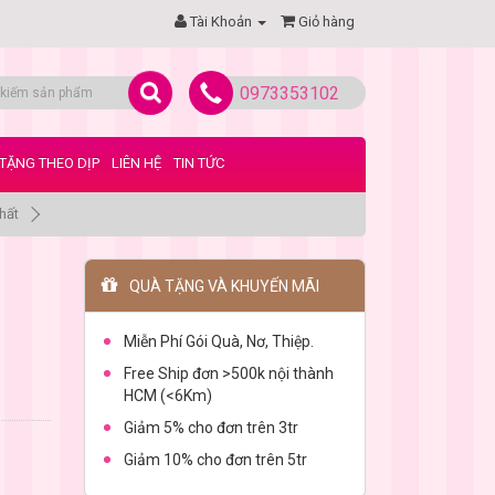
Tài Khoản
Giỏ hàng
0973353102
TẶNG THEO DỊP
LIÊN HỆ
TIN TỨC
hất
QUÀ TẶNG VÀ KHUYẾN MÃI
Miễn Phí Gói Quà, Nơ, Thiệp.
Free Ship đơn >500k nội thành
HCM (<6Km)
Giảm 5% cho đơn trên 3tr
Giảm 10% cho đơn trên 5tr