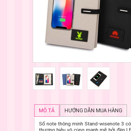
MÔ TẢ
HƯỚNG DẪN MUA HÀNG
Sổ note thông minh
Stand-wisenote 3 có
thương hiệu vô cùng mạnh mẽ bởi đèn LED 