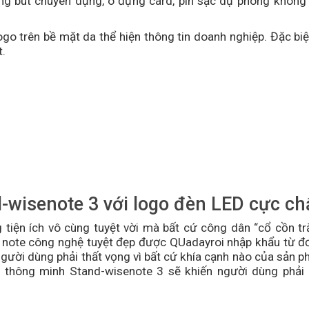
ựng bút chuyên dụng, ô đựng card, pin sạc dự phòng không 
ogo trên bề mặt da
thể hiện
thông tin
doanh nghiệp.
Đặc biệ
t.
d-wisenote 3
với logo đèn LED cực ch
 tiện ích vô cùng tuyệt vời mà bất cứ công dân “cổ cồn tr
 note công nghệ tuyệt đẹp được QUadayroi nhập khẩu từ đơ
gười dùng phải thất vọng vì bất cứ khía cạnh nào của sản p
thông minh Stand-wisenote 3 sẽ khiến người dùng phải 