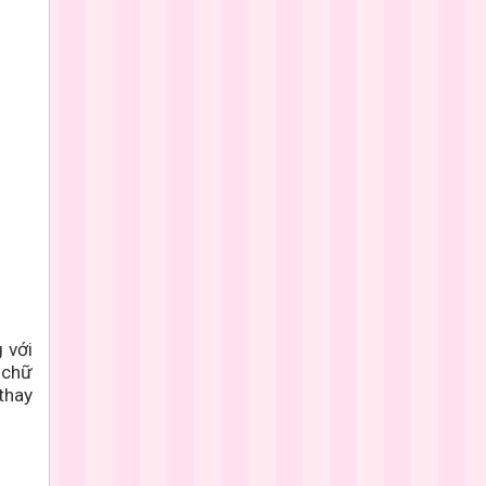
 với
 chữ
thay