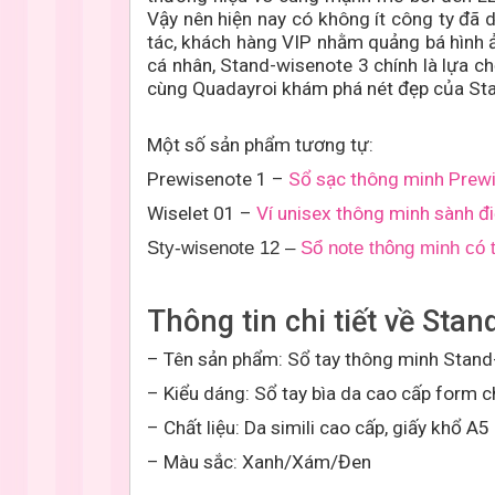
Vậy nên hiện nay có không ít công ty đã
tác, khách hàng VIP nhằm quảng bá hình 
cá nhân,
Stand-wisenote 3
chính là lựa c
cùng Quadayroi khám phá nét đẹp của
St
Một số sản phẩm tương tự:
Prewisenote 1 –
Sổ sạc thông minh Prew
Wiselet 01 –
Ví unisex thông minh sành đ
Sty-wisenote 12 –
Sổ note thông minh có t
Thông tin chi tiết về
Stan
–
Tên sản phẩm: Sổ tay thông minh
Stand
– Kiểu dáng:
Sổ tay bìa da cao cấp form c
– Chất liệu:
Da simili cao cấp, giấy khổ A5
– Màu sắc:
Xanh/Xám/Đen