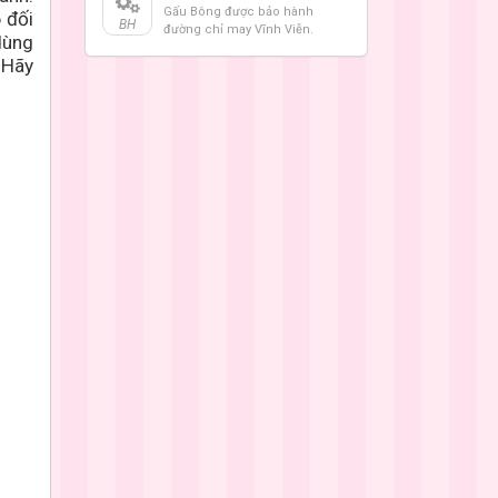
Gấu Bông được bảo hành
 đối
BH
đường chỉ may Vĩnh Viễn.
dùng
 Hãy