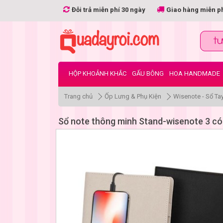
Đỗi trả miễn phí 30 ngày
Giao hàng miễn p
HỘP KHOẢNH KHẮC
GẤU BÔNG
HOA HANDMADE
Trang chủ
Ốp Lưng & Phụ Kiện
Wisenote - Sổ Ta
Sổ note thông minh Stand-wisenote 3 có