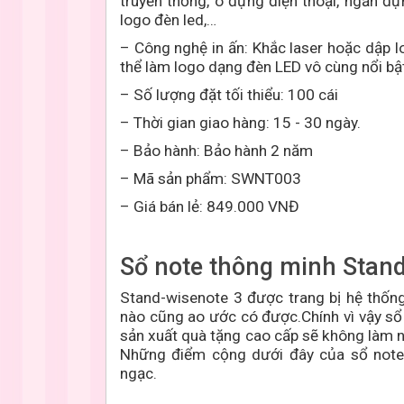
truyền thống, ô đựng điện thoại, ngăn đ
logo đèn led,…
– Công nghệ
in ấn
: Khắc laser
hoặc dập l
thể làm logo dạng đèn LED vô cùng nổi bậ
– Số lượng đặt tối thiểu: 100 cái
– Thời gian giao hàng:
15 - 30
ngày.
– Bảo hành: Bảo hành 2 năm
– Mã sản phẩm: SWNT003
– Giá bán lẻ: 849.000 VNĐ
Sổ note thông minh Stan
Stand-wisenote 3 được trang bị hệ thống
nào cũng ao ước có được.Chính vì vậy sổ
sản xuất quà tặng cao cấp sẽ không làm n
Những điểm cộng dưới đây của sổ note 
ngạc.