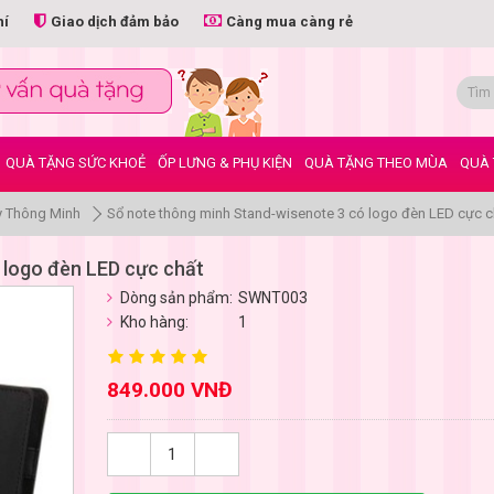
hí
Giao dịch đảm bảo
Càng mua càng rẻ
QUÀ TẶNG SỨC KHOẺ
ỐP LƯNG & PHỤ KIỆN
QUÀ TẶNG THEO MÙA
QUÀ 
y Thông Minh
Sổ note thông minh Stand-wisenote 3 có logo đèn LED cực c
 logo đèn LED cực chất
Dòng sản phẩm:
SWNT003
Kho hàng:
1
849.000 VNĐ