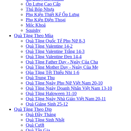
Ốp Lưng Cao Cấp
Thú Bóp Nhựa
Phụ Kiện Thiết Kế Ốp Lưng
Phụ Kiện Điện Thoại
Móc Khoá
Squishy
Quà Tặng Theo Mùa
Quà Tặng Quốc Tế Phụ Nữ 8-3
Quà Tặng Valentine 14-2
Quà Tặng Valentine Trắng 14-3
Quà Tặng Valentine Đen 14-4
Quà Tặng Father Day - Ngày Của Cha
Quà Tặng Mother Day - Ngày Của Mẹ
Qùa Tặng Tết Thiếu Nhi 1-6
Quà Trung Thu
Quà Tặng Ngày Phụ Nữ Việt Nam 20-10
Quà Tặng Ngày Doanh Nhân Việt Nam 13-10
Quà Tặng Haloween 31-10
Quà Tặng Ngày Nhà Giáo Việt Nam 20-11
Quà Giáng Sinh 25-12
Quà Tặng Theo Dịp
Quà Đầy Tháng
Quà Tặng Sinh Nhật
Quà Cưới
Quà Tân Gia