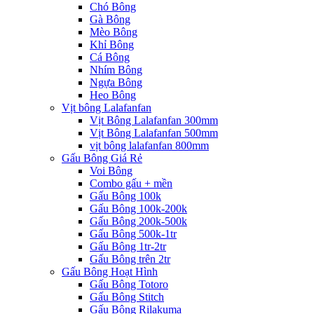
Chó Bông
Gà Bông
Mèo Bông
Khỉ Bông
Cá Bông
Nhím Bông
Ngựa Bông
Heo Bông
Vịt bông Lalafanfan
Vịt Bông Lalafanfan 300mm
Vịt Bông Lalafanfan 500mm
vịt bông lalafanfan 800mm
Gấu Bông Giá Rẻ
Voi Bông
Combo gấu + mền
Gấu Bông 100k
Gấu Bông 100k-200k
Gấu Bông 200k-500k
Gấu Bông 500k-1tr
Gấu Bông 1tr-2tr
Gấu Bông trên 2tr
Gấu Bông Hoạt Hình
Gấu Bông Totoro
Gấu Bông Stitch
Gấu Bông Rilakuma