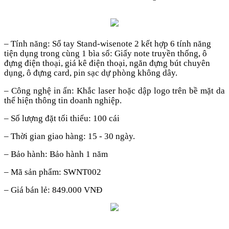
–
Tính năng: Sổ tay
Stand-wisenote
2 kết hợp 6 tính năng
tiện dụng trong cùng 1 bìa sổ: Giấy note truyền thống, ô
đựng điện thoại, giá kê điện thoại, ngăn đựng bút chuyên
dụng, ô đựng card, pin sạc dự phòng không dây.
– Công nghệ
in ấn
: Khắc laser
hoặc dập logo trên bề mặt da
thể hiện
thông tin
doanh nghiệp.
– Số lượng đặt tối thiểu: 100 cái
– Thời gian giao hàng:
15 - 30
ngày.
– Bảo hành: Bảo hành 1 năm
– Mã sản phẩm: SWNT002
– Giá bán lẻ: 849.000 VNĐ