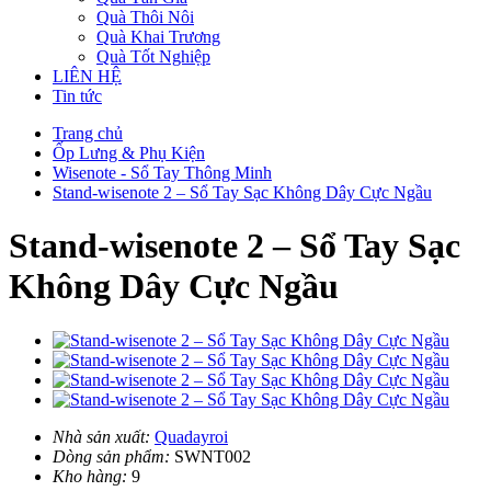
Quà Thôi Nôi
Quà Khai Trương
Quà Tốt Nghiệp
LIÊN HỆ
Tin tức
Trang chủ
Ốp Lưng & Phụ Kiện
Wisenote - Sổ Tay Thông Minh
Stand-wisenote 2 – Sổ Tay Sạc Không Dây Cực Ngầu
Stand-wisenote 2 – Sổ Tay Sạc
Không Dây Cực Ngầu
Nhà sản xuất:
Quadayroi
Dòng sản phẩm:
SWNT002
Kho hàng:
9