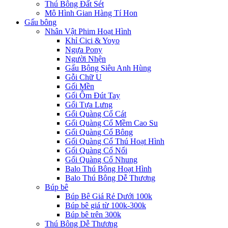
Thú Bông Đất Sét
Mô Hình Gian Hàng Tí Hon
Gấu bông
Nhân Vật Phim Hoạt Hình
Khỉ Cici & Yoyo
Ngựa Pony
Người Nhện
Gấu Bông Siêu Anh Hùng
Gỗi Chữ U
Gối Mền
Gối Ôm Đút Tay
Gối Tựa Lưng
Gối Quàng Cổ Cát
Gối Quàng Cổ Mềm Cao Su
Gối Quàng Cổ Bông
Gối Quàng Cổ Thú Hoạt Hình
Gối Quàng Cổ Nổi
Gối Quàng Cổ Nhung
Balo Thú Bông Hoạt Hình
Balo Thú Bông Dễ Thương
Búp bê
Búp Bê Giá Rẻ Dưới 100k
Búp bê giá từ 100k-300k
Búp bê trên 300k
Thú Bông Dễ Thương