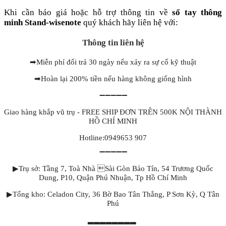
Khi cần báo giá hoặc hỗ trợ thông tin về
sổ tay thông
minh Stand-wisenote
quý khách hãy liên hệ với:
Thông tin liên hệ
➡
Miễn phí đổi trả 30 ngày nếu xảy ra sự cố kỹ thuật
➡
Hoàn lại 200% tiền nếu hàng không giống hình
➖➖➖➖➖
Giao hàng khắp vũ trụ - FREE SHIP ĐƠN TRÊN 500K NỘI THÀNH
HỒ CHÍ MINH
Hotline:0949653 907
➖➖➖➖➖
▶Trụ sở: Tầng 7, Toà Nhà Sài Gòn Bảo Tín, 54 Trương Quốc
Dung, P10, Quận Phú Nhuận, Tp Hồ Chí Minh
▶Tổng kho: Celadon City, 36 Bờ Bao Tân Thắng, P Sơn Kỳ, Q Tân
Phú
▂▂▂▂▂▂▂▂