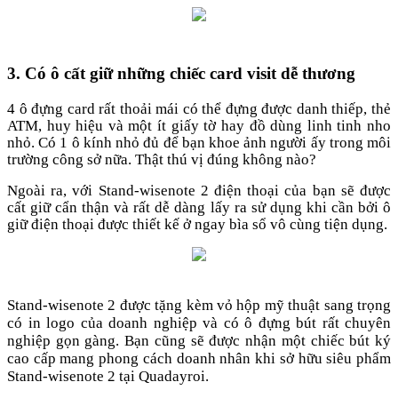
3. Có ô cất giữ những chiếc card visit dễ thương
4 ô đựng card rất thoải mái có thể đựng được danh thiếp, thẻ
ATM, huy hiệu và một ít giấy tờ hay đồ dùng linh tinh nho
nhỏ. Có 1 ô kính nhỏ đủ để bạn khoe ảnh người ấy trong môi
trường công sở nữa. Thật thú vị đúng không nào?
Ngoài ra, với Stand-wisenote 2 điện thoại của bạn sẽ được
cất giữ cẩn thận và rất dễ dàng lấy ra sử dụng khi cần bởi ô
giữ điện thoại được thiết kế ở ngay bìa sổ vô cùng tiện dụng.
Stand-wisenote 2 được tặng kèm vỏ hộp mỹ thuật sang trọng
có in logo của doanh nghiệp và có ô đựng bút rất chuyên
nghiệp gọn gàng. Bạn cũng sẽ được nhận một chiếc bút ký
cao cấp mang phong cách doanh nhân khi sở hữu siêu phẩm
Stand-wisenote 2 tại Quadayroi.