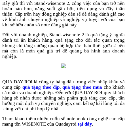
Bây giờ thì với Stand-wisenote 2, công việc của bạn trở nên
hoàn hảo hơn, năng suất gấp bội, tiện dụng và đầy thân
thiện. Cấp trên hay đồng nghiệp đều sẽ dễ dàng đánh giá cao
về hình ảnh chuyên nghiệp và nghiệp vụ tuyệt vời của bạn
khi sở hữu cuốn sổ note đáng giá này.
Đối với doanh nghiệp, Stand-wisenote 2 là quà tặng ý nghĩa
dành tri ân khách hàng, quà tặng cho đối tác quan trọng
không chỉ tăng cường quan hệ hợp tác thân thiết giữa 2 bên
mà còn là món quà giá trị để quảng bá hình ảnh doanh
nghiệp.
QUA DAY ROI là công ty hàng đầu trong việc nhập khẩu và
cung cấp
quà tặng theo dịp
,
quà tặng theo mùa
cho khách
cá nhân và doanh nghiệp. Đến với QUA DAY ROI quý khách
hàng sẽ nhận được những sản phẩm quà tặng cao cấp, tận
hưởng một dịch vụ chuyên nghiệp, cam kết sự hài lòng tối đa
cùng với chi phí hợp lý nhất.
Tham khảo thêm nhiều cuốn sổ notebook công nghệ cao cấp
mang tên WISENOTE của Quadayroi
tại đây
.