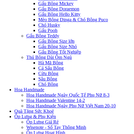
Gấu Bông Mickey
Gấu Bông Doraemon
Gấu Bông Hello Kitty
Mèo Bông Dinga & Chó Bông Puco
Chó Husky
Gấu Pooh
Gấu Bông Teddy
Gấu Bông Size lớn
Gấu Bông Size Nhỏ
Gấu Bông Tốt Nghiệp
Thú Bông Dài Ôm Ngủ
Hà Mã Bông
Cá Sấu Bông
Cừu Bông
Sâu Bông
Chó Bông
Hoa Handmade
Hoa Handmade Ngày Quốc Tế Phụ Nữ 8-3
Hoa Handmade Valentine 14-2
Hoa Handmade Ngày Phụ Nữ Việt Nam 20-10
Quà Tặng Sức Khoẻ
Ốp Lưng & Phụ Kiện
Ốp Lưng Giá Rẻ
Wisenote - Sổ Tay Thông Minh
Ốp Lưng Hoạt Hình