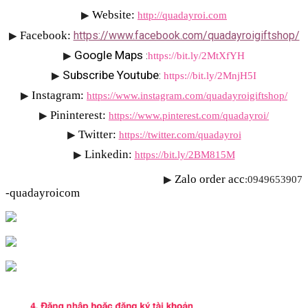
Website: 
▶
http://quadayroi.com
Facebook:
https://www.facebook.com/quadayroigiftshop/
▶
Google Maps 
▶
:
https://bit.ly/2MtXfYH
Subscribe Youtube
▶
: 
https://bit.ly/2MnjH5I
Instagram:
▶
https://www.instagram.com/quadayroigiftshop/
Pininterest:
▶
https://www.pinterest.com/quadayroi/
Twitter:
▶
https://twitter.com/quadayroi
Linkedin:
▶
https://bit.ly/2BM815M
Zalo order acc
▶
:0949653907 
-quadayroicom