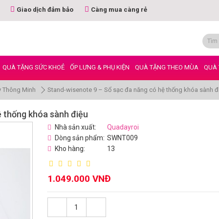
Giao dịch đảm bảo
Càng mua càng rẻ
QUÀ TẶNG SỨC KHOẺ
ỐP LƯNG & PHỤ KIỆN
QUÀ TẶNG THEO MÙA
QUÀ 
y Thông Minh
Stand-wisenote 9 – Sổ sạc đa năng có hệ thống khóa sành đ
ệ thống khóa sành điệu
Nhà sản xuất:
Quadayroi
Dòng sản phẩm:
SWNT009
Kho hàng:
13
1.049.000 VNĐ