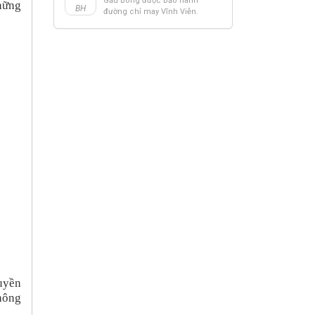
Gấu Bông được bảo hành
hững
BH
đường chỉ may Vĩnh Viễn.
ruyền
không