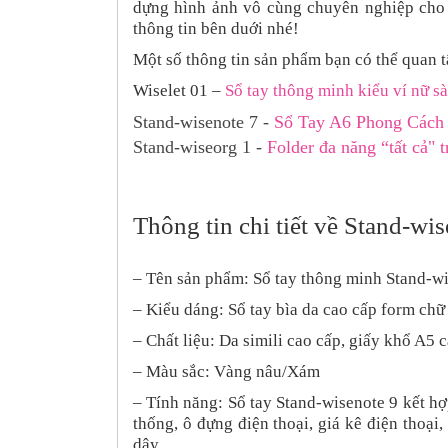
dựng hình ảnh vô cùng chuyên nghiệp cho
thông tin bên duới nhé!
Một số thông tin sản phẩm bạn có thể quan 
Wiselet 01 –
Sổ tay thông minh kiểu ví nữ s
Stand-wisenote 7 -
Sổ Tay A6 Phong Cách
Stand-wiseorg 1 -
Folder đa năng “tất cả" 
Thông tin chi tiết về
Stand-wis
–
Tên sản phẩm: Sổ tay thông minh
Stand-w
– Kiểu dáng:
Sổ tay bìa da cao cấp form chữ
– Chất liệu:
Da simili cao cấp, giấy khổ A5 c
– Màu sắc:
Vàng nâu/Xám
–
Tính năng: Sổ tay
Stand-wisenote
9 kết hợ
thống, ô đựng điện thoại, giá kê điện thoạ
dây,…