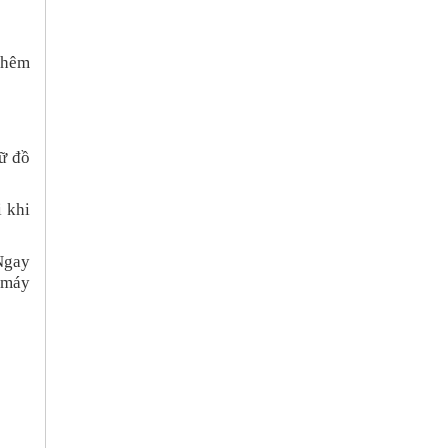
 thêm
iữ đồ
i khi
 Ngay
é máy