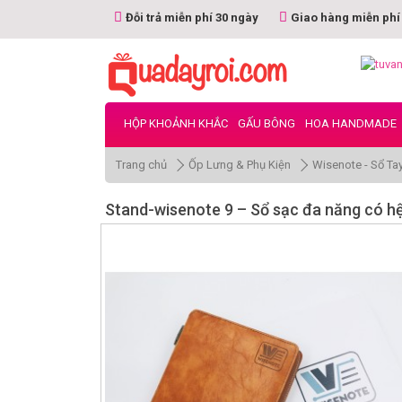
Đỗi trả miễn phí 30 ngày
Giao hàng miễn phí
HỘP KHOẢNH KHẮC
GẤU BÔNG
HOA HANDMADE
Trang chủ
Ốp Lưng & Phụ Kiện
Wisenote - Sổ Ta
Stand-wisenote 9 – Sổ sạc đa năng có h