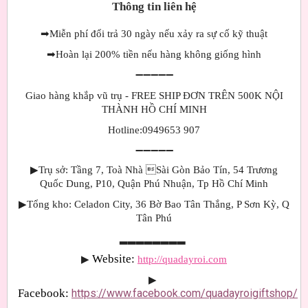
Thông tin liên hệ
➡
Miễn phí đổi trả 30 ngày nếu xảy ra sự cố kỹ thuật
➡
Hoàn lại 200% tiền nếu hàng không giống hình
➖➖➖➖➖
Giao hàng khắp vũ trụ - FREE SHIP ĐƠN TRÊN 500K NỘI
THÀNH HỒ CHÍ MINH
Hotline:0949653 907
➖➖➖➖➖
▶Trụ sở: Tầng 7, Toà Nhà Sài Gòn Bảo Tín, 54 Trương
Quốc Dung, P10, Quận Phú Nhuận, Tp Hồ Chí Minh
▶Tổng kho: Celadon City, 36 Bờ Bao Tân Thắng, P Sơn Kỳ, Q
Tân Phú
▂▂▂▂▂▂▂▂
Website: 
▶
http://quadayroi.com
▶
Facebook:
https://www.facebook.com/quadayroigiftshop/