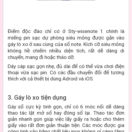
Điểm độc đáo chỉ có ở Sty-wisenote 1 chính là
miếng pin sạc dự phòng siêu mỏng được gắn vào
gáy lò xo ở sau cùng của sổ note. Kích cỡ siêu mỏng
không hề chiếm nhiều diện tích, rất dễ dàng di
chuyển, mang đi hoặc tháo dỡ.
Dây cáp sạc gọn nhẹ, đủ dài để có thể vừa chơi điện
thoại vừa sạc pin. Có các đầu chuyển đổi để tương
thích với cả thiết bị dùng Adroid và iOS.
3. Gáy lò xo tiện dụng
Gáy sổ cực kỳ tinh gọn, chỉ có 6 móc nối dễ dàng
thao tác lật mở sổ hay đóng sổ lại. Thao tác đơn
giản nhanh gọn giúp việc lấy giấy ra hoặc cho thêm
giấy vào rất đơn giản thuận tiện. Các móc được gia
công tinh xảo bằng chất liệu inox không gỉ càng tăng