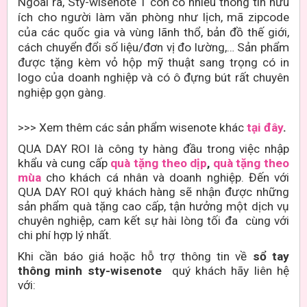
Ngoài ra, Sty-wisenote 1 còn có nhiều thông tin hữu
ích cho người làm văn phòng như lịch, mã zipcode
của các quốc gia và vùng lãnh thổ, bản đồ thế giới,
cách chuyển đổi số liệu/đơn vị đo lường,… Sản phẩm
được tặng kèm vỏ hộp mỹ thuật sang trọng có in
logo của doanh nghiệp và có ô đựng bút rất chuyên
nghiệp gọn gàng.
>>> Xem thêm các sản phẩm wisenote khác
tại đây
.
QUA DAY ROI là công ty hàng đầu trong việc nhập
khẩu và cung cấp
quà tặng theo dịp
,
quà tặng theo
mùa
cho khách cá nhân và doanh nghiệp. Đến với
QUA DAY ROI quý khách hàng sẽ nhận được những
sản phẩm quà tặng cao cấp, tận hưởng một dịch vụ
chuyên nghiệp, cam kết sự hài lòng tối đa cùng với
chi phí hợp lý nhất.
Khi cần báo giá hoặc hỗ trợ thông tin về
sổ tay
thông minh sty-wisenote
quý khách hãy liên hệ
với: