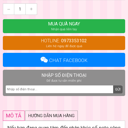
MUA QUÀ NGAY
Nhận quà liền tay
HOTLINE:
0973353102
Liên hệ ngay để được quà
CHAT FACEBOOK
NHẬP SỐ ĐIỆN THOẠI
Để được tư vấn miễn phí
GỬI
MÔ TẢ
HƯỚNG DẪN MUA HÀNG
Nếu bạn đang quan tâm đến phân khúc
sổ note công