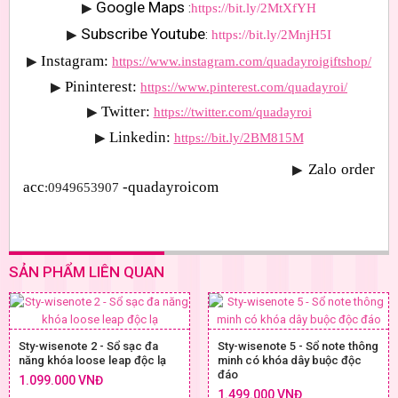
Google Maps 
▶
:
https://bit.ly/2MtXfYH
Subscribe Youtube
▶
: 
https://bit.ly/2MnjH5I
Instagram:
▶
https://www.instagram.com/quadayroigiftshop/
Pininterest:
▶
https://www.pinterest.com/quadayroi/
Twitter:
▶
https://twitter.com/quadayroi
Linkedin:
▶
https://bit.ly/2BM815M
Zalo order 
▶
acc
-quadayroicom
:0949653907 
SẢN PHẨM LIÊN QUAN
Sty-wisenote 2 - Sổ sạc đa
Sty-wisenote 5 - Sổ note thông
năng khóa loose leap độc lạ
minh có khóa dây buộc độc
đáo
1.099.000 VNĐ
1.499.000 VNĐ