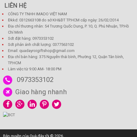
LIÊN HỆ
CÔNG TY TNHH IMADO VIỆT NAM
Đkkd: 0312663108 do sở KH&ĐT TP.HCM cấp ngày: 26/02/2014
Địa chỉ thương nhân: 54 Trương Quốc Dung, P. 10, Q. Phú Nhuận, TP.Hồ
Chí Minh
Sdt đặt hàng: 0973353102
Sdt phản ánh chất lượng: 0377563102
Email: quadayroigiftshop@gmail.com
Địa chỉ bán hàng: 375 Nguyễn thái bình, Phường 12, Quận Tân bình,
TP.HCM
Làm việc từ 9:00 AM- 18:00 PM
0973353102
Giao hàng nhanh
Bản quyền của Quà đây rồi © 2026