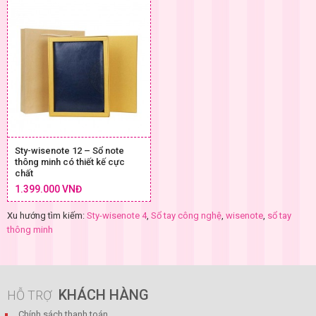
Sty-wisenote 12 – Sổ note
thông minh có thiết kế cực
chất
1.399.000 VNĐ
Xu hướng tìm kiếm:
Sty-wisenote 4
,
Sổ tay công nghệ
,
wisenote
,
sổ tay
thông minh
KHÁCH HÀNG
HỖ TRỢ
Chính sách thanh toán