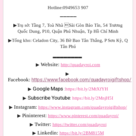
Hotline:0949653 907
➖➖➖➖➖
▶Trụ sở: Tầng 7, Toà Nhà Sài Gòn Bảo Tín, 54 Trương
Quốc Dung, P10, Quận Phú Nhuận, Tp Hồ Chí Minh
▶Tổng kho: Celadon City, 36 Bờ Bao Tân Thắng, P Sơn Kỳ, Q
Tân Phú
▂▂▂▂▂▂▂▂
Website: 
▶
http://quadayroi.com
▶
Facebook:
https://www.facebook.com/quadayroigiftshop/
Google Maps 
▶
:
https://bit.ly/2MtXfYH
Subscribe Youtube
▶
: 
https://bit.ly/2MnjH5I
Instagram:
▶
https://www.instagram.com/quadayroigiftshop/
Pininterest:
▶
https://www.pinterest.com/quadayroi/
Twitter:
▶
https://twitter.com/quadayroi
Linkedin:
▶
https://bit.ly/2BM815M