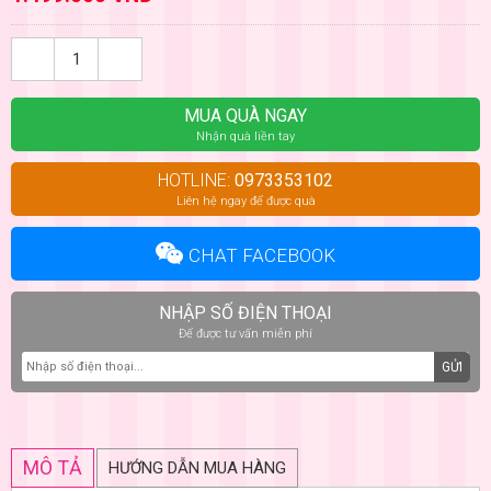
MUA QUÀ NGAY
Nhận quà liền tay
HOTLINE:
0973353102
Liên hệ ngay để được quà
CHAT FACEBOOK
NHẬP SỐ ĐIỆN THOẠI
Để được tư vấn miễn phí
GỬI
MÔ TẢ
HƯỚNG DẪN MUA HÀNG