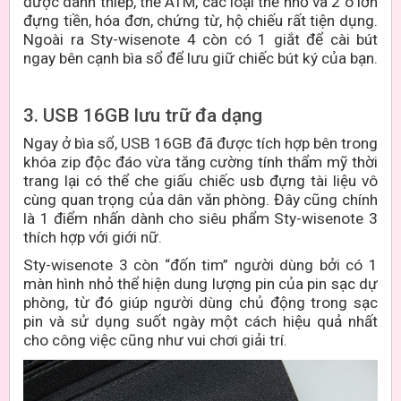
được danh thiếp, thẻ ATM, các loại thẻ nhỏ và 2 ô lớn
đựng tiền, hóa đơn, chứng từ, hộ chiếu rất tiện dụng.
Ngoài ra Sty-wisenote 4 còn có 1 giắt để cài bút
ngay bên cạnh bìa sổ để lưu giữ chiếc bút ký của bạn.
3. USB 16GB lưu trữ đa dạng
Ngay ở bìa sổ, USB 16GB đã được tích hợp bên trong
khóa zip độc đáo vừa tăng cường tính thẩm mỹ thời
trang lại có thể che giấu chiếc usb đựng tài liệu vô
cùng quan trọng của dân văn phòng. Đây cũng chính
là 1 điểm nhấn dành cho siêu phẩm Sty-wisenote 3
thích hợp với giới nữ.
Sty-wisenote 3 còn “đốn tim” người dùng bởi có 1
màn hình nhỏ thể hiện dung lượng pin của pin sạc dự
phòng, từ đó giúp người dùng chủ động trong sạc
pin và sử dụng suốt ngày một cách hiệu quả nhất
cho công việc cũng như vui chơi giải trí.