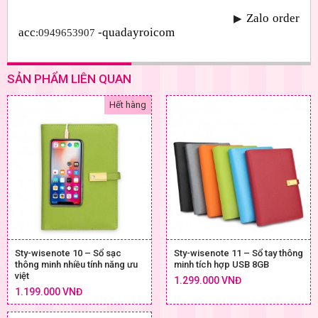
Zalo order 
▶
acc
-quadayroicom
:0949653907 
SẢN PHẨM LIÊN QUAN
Hết hàng
Sty-wisenote 10 – Sổ sạc
Sty-wisenote 11 – Sổ tay thông
thông minh nhiều tính năng ưu
minh tích hợp USB 8GB
việt
1.299.000 VNĐ
1.199.000 VNĐ