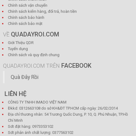
Chính sách vận chuyển
Chính sách kiểm hàng, đổi trả, hoàn tiền
Chính sách bảo hành
Chính sách bảo mật
QUADAYROI.COM
VỀ
Giới Thiệu QDR
Tuyển dụng
Chính sách và quy định chung
FACEBOOK
QUADAYROI.COM TRÊN
Quà Đây Rồi
LIÊN HỆ
CÔNG TY TNHH IMADO VIỆT NAM
Đkkd: 0312663108 do sở KH&ĐT TP.HCM cấp ngày: 26/02/2014
Địa chỉ thương nhân: 54 Trương Quốc Dung, P. 10, Q. Phú Nhuận, TP.Hồ
Chí Minh
Sdt đặt hàng: 0973353102
Sdt phản ánh chất lượng: 0377563102