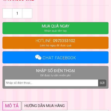
MUA QUÀ NGAY
Nhận quà liền tay
HOTLINE:
0973353102
Liên hệ ngay để được quà
CHAT FACEBOOK
NHẬP SỐ ĐIỆN THOẠI
Để được tư vấn miễn phí
GỬI
MÔ TẢ
HƯỚNG DẪN MUA HÀNG