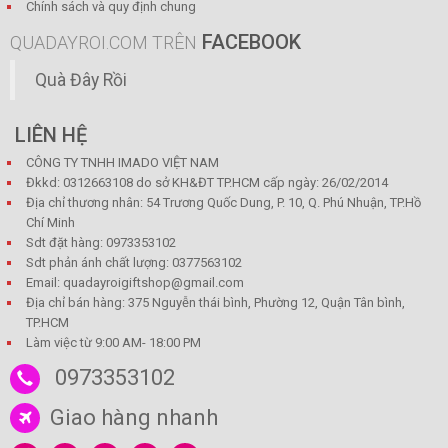
Chính sách và quy định chung
FACEBOOK
QUADAYROI.COM TRÊN
Quà Đây Rồi
LIÊN HỆ
CÔNG TY TNHH IMADO VIỆT NAM
Đkkd: 0312663108 do sở KH&ĐT TP.HCM cấp ngày: 26/02/2014
Địa chỉ thương nhân: 54 Trương Quốc Dung, P. 10, Q. Phú Nhuận, TP.Hồ
Chí Minh
Sdt đặt hàng: 0973353102
Sdt phản ánh chất lượng: 0377563102
Email: quadayroigiftshop@gmail.com
Địa chỉ bán hàng: 375 Nguyễn thái bình, Phường 12, Quận Tân bình,
TP.HCM
Làm việc từ 9:00 AM- 18:00 PM
0973353102
Giao hàng nhanh