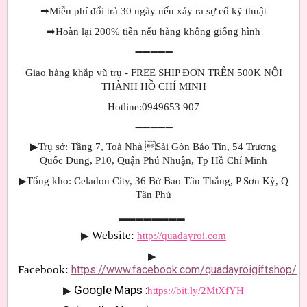
➡
Miễn phí đổi trả 30 ngày nếu xảy ra sự cố kỹ thuật
➡
Hoàn lại 200% tiền nếu hàng không giống hình
➖➖➖➖➖
Giao hàng khắp vũ trụ - FREE SHIP ĐƠN TRÊN 500K NỘI
THÀNH HỒ CHÍ MINH
Hotline:0949653 907
➖➖➖➖➖
▶Trụ sở: Tầng 7, Toà Nhà Sài Gòn Bảo Tín, 54 Trương
Quốc Dung, P10, Quận Phú Nhuận, Tp Hồ Chí Minh
▶Tổng kho: Celadon City, 36 Bờ Bao Tân Thắng, P Sơn Kỳ, Q
Tân Phú
▂▂▂▂▂▂▂▂
Website: 
▶
http://quadayroi.com
▶
Facebook:
https://www.facebook.com/quadayroigiftshop/
Google Maps 
▶
:
https://bit.ly/2MtXfYH