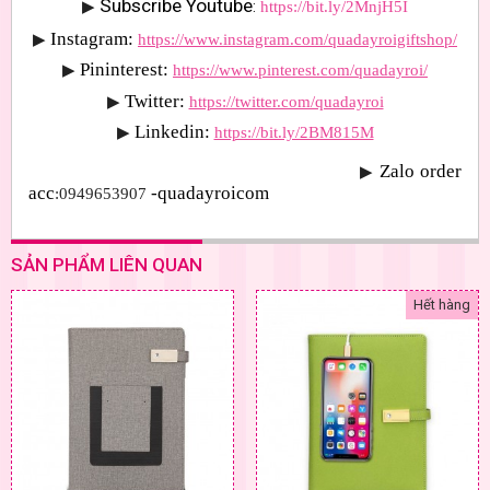
Subscribe Youtube
▶
: 
https://bit.ly/2MnjH5I
Instagram:
▶
https://www.instagram.com/quadayroigiftshop/
Pininterest:
▶
https://www.pinterest.com/quadayroi/
Twitter:
▶
https://twitter.com/quadayroi
Linkedin:
▶
https://bit.ly/2BM815M
Zalo order 
▶
acc
-quadayroicom
:0949653907 
SẢN PHẨM LIÊN QUAN
Hết hàng