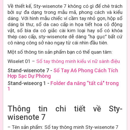
Về thiết kế, Sty-wisenote
7
không có gì để chê trách
bởi sự đa dạng trong mẫu mã, phong cách và kiểu
dáng. Với hình mẫu chiếc ví cầm tay nhỏ gọn, hộp sổ
dáng bì thư, sổ da cao cấp in họa tiết hoa cỏ động
vật, sổ bìa da có giắc cài kim loại hay sổ có khóa
thép cao cấp, sty-wisenote dễ dàng “hạ gục” bất cứ
cô nàng công sở nào ngay từ cái nhìn đầu tiên.
Một số thông tin sản phẩm bạn có thể quan tâm:
Wiselet 01 –
Sổ tay thông minh kiểu ví nữ sành điệu
Stand-wisenote 7 -
Sổ Tay A6 Phong Cách Tích
Hợp Sạc Dự Phòng
Stand-wiseorg 1 -
Folder đa năng “tất cả" trong
1
Thông tin chi tiết về Sty-
wisenote 7
–
Tên sản phẩm: Sổ tay thông minh Sty-wisenote 7