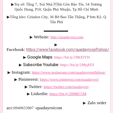
▶Trụ sở: Tầng 7, Toà Nhà Sài Gòn Bảo Tín, 54 Trương
Quốc Dung, P10, Quận Phú Nhuận, Tp Hồ Chí Minh
▶Tổng kho: Celadon City, 36 Bờ Bao Tân Thắng, P Sơn Kỳ, Q
Tân Phú
▂▂▂▂▂▂▂▂
Website: 
▶
http://quadayroi.com
▶
Facebook:
https://www.facebook.com/quadayroigiftshop/
Google Maps 
▶
:
https://bit.ly/2MtXfYH
Subscribe Youtube
▶
: 
https://bit.ly/2MnjH5I
Instagram:
▶
https://www.instagram.com/quadayroigiftshop/
Pininterest:
▶
https://www.pinterest.com/quadayroi/
Twitter:
▶
https://twitter.com/quadayroi
Linkedin:
▶
https://bit.ly/2BM815M
Zalo order 
▶
acc
-quadayroicom
:0949653907 