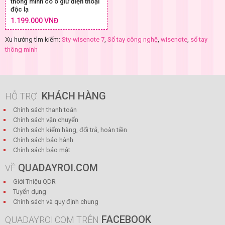
thông minh có ô giữ điện thoại
độc lạ
1.199.000 VNĐ
Xu hướng tìm kiếm:
Sty-wisenote 7
,
Sổ tay công nghệ
,
wisenote
,
sổ tay
thông minh
KHÁCH HÀNG
HỖ TRỢ
Chính sách thanh toán
Chính sách vận chuyển
Chính sách kiểm hàng, đổi trả, hoàn tiền
Chính sách bảo hành
Chính sách bảo mật
QUADAYROI.COM
VỀ
Giới Thiệu QDR
Tuyển dụng
Chính sách và quy định chung
FACEBOOK
QUADAYROI.COM TRÊN