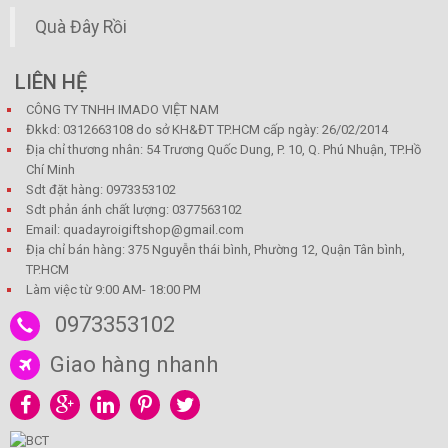
Quà Đây Rồi
LIÊN HỆ
CÔNG TY TNHH IMADO VIỆT NAM
Đkkd: 0312663108 do sở KH&ĐT TP.HCM cấp ngày: 26/02/2014
Địa chỉ thương nhân: 54 Trương Quốc Dung, P. 10, Q. Phú Nhuận, TP.Hồ
Chí Minh
Sdt đặt hàng: 0973353102
Sdt phản ánh chất lượng: 0377563102
Email: quadayroigiftshop@gmail.com
Địa chỉ bán hàng: 375 Nguyễn thái bình, Phường 12, Quận Tân bình,
TP.HCM
Làm việc từ 9:00 AM- 18:00 PM
0973353102
Giao hàng nhanh