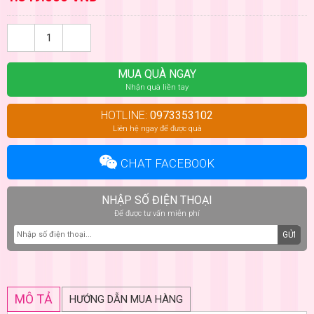
MUA QUÀ NGAY
Nhận quà liền tay
HOTLINE:
0973353102
Liên hệ ngay để được quà
CHAT FACEBOOK
NHẬP SỐ ĐIỆN THOẠI
Để được tư vấn miễn phí
GỬI
MÔ TẢ
HƯỚNG DẪN MUA HÀNG