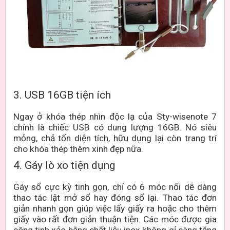
3. USB 16GB tiện ích
Ngay ở khóa thép nhìn độc lạ của Sty-wisenote 7
chính là chiếc USB có dung lượng 16GB. Nó siêu
mỏng, chả tốn diện tích, hữu dụng lại còn trang trí
cho khóa thép thêm xinh đẹp nữa.
4. Gáy lò xo tiện dụng
Gáy sổ cực kỳ tinh gọn, chỉ có 6 móc nối dễ dàng
thao tác lật mở sổ hay đóng sổ lại. Thao tác đơn
giản nhanh gọn giúp việc lấy giấy ra hoặc cho thêm
giấy vào rất đơn giản thuận tiện. Các móc được gia
công tinh xảo bằng chất liệu inox không gỉ càng tăng