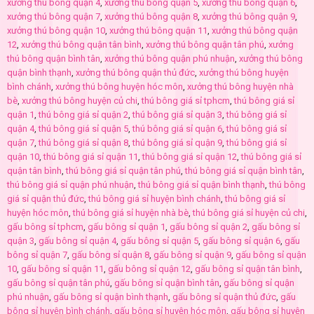
xưởng thú bông quận 4
,
xưởng thú bông quận 5
,
xưởng thú bông quận 6
,
xưởng thú bông quận 7
,
xưởng thú bông quận 8
,
xưởng thú bông quận 9
,
xưởng thú bông quận 10
,
xưởng thú bông quận 11
,
xưởng thú bông quận
12
,
xưởng thú bông quận tân bình
,
xưởng thú bông quận tân phú
,
xưởng
thú bông quận bình tân
,
xưởng thú bông quận phú nhuận
,
xưởng thú bông
quận bình thạnh
,
xưởng thú bông quận thủ đức
,
xưởng thú bông huyện
bình chánh
,
xưởng thú bông huyện hóc môn
,
xưởng thú bông huyện nhà
bè
,
xưởng thú bông huyện củ chi
,
thú bông giá sỉ tphcm
,
thú bông giá sỉ
quận 1
,
thú bông giá sỉ quận 2
,
thú bông giá sỉ quận 3
,
thú bông giá sỉ
quận 4
,
thú bông giá sỉ quận 5
,
thú bông giá sỉ quận 6
,
thú bông giá sỉ
quận 7
,
thú bông giá sỉ quận 8
,
thú bông giá sỉ quận 9
,
thú bông giá sỉ
quận 10
,
thú bông giá sỉ quận 11
,
thú bông giá sỉ quận 12
,
thú bông giá sỉ
quận tân bình
,
thú bông giá sỉ quận tân phú
,
thú bông giá sỉ quận bình tân
,
thú bông giá sỉ quận phú nhuận
,
thú bông giá sỉ quận bình thạnh
,
thú bông
giá sỉ quận thủ đức
,
thú bông giá sỉ huyện bình chánh
,
thú bông giá sỉ
huyện hóc môn
,
thú bông giá sỉ huyện nhà bè
,
thú bông giá sỉ huyện củ chi
,
gấu bông sỉ tphcm
,
gấu bông sỉ quận 1
,
gấu bông sỉ quận 2
,
gấu bông sỉ
quận 3
,
gấu bông sỉ quận 4
,
gấu bông sỉ quận 5
,
gấu bông sỉ quận 6
,
gấu
bông sỉ quận 7
,
gấu bông sỉ quận 8
,
gấu bông sỉ quận 9
,
gấu bông sỉ quận
10
,
gấu bông sỉ quận 11
,
gấu bông sỉ quận 12
,
gấu bông sỉ quận tân bình
,
gấu bông sỉ quận tân phú
,
gấu bông sỉ quận bình tân
,
gấu bông sỉ quận
phú nhuận
,
gấu bông sỉ quận bình thạnh
,
gấu bông sỉ quận thủ đức
,
gấu
bông sỉ huyện bình chánh
,
gấu bông sỉ huyện hóc môn
,
gấu bông sỉ huyện