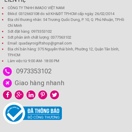
CÔNG TY TNHH IMADO VIỆT NAM
Đkkd: 0312663108 do sở KH&ĐT TP.HCM cấp ngày: 26/02/2014
Địa chỉ thương nhân: 54 Trương Quốc Dung, P. 10, Q. Phú Nhuận, TP.Hồ
Chí Minh
Sdt đặt hàng: 0973353102
Sdt phản ánh chất lượng: 0377563102
Email: quadayroigiftshop@gmail.com
Địa chỉ bán hàng: 375 Nguyễn thái bình, Phường 12, Quận Tân bình,
TP.HCM
Làm việc từ 9:00 AM- 18:00 PM
0973353102
Giao hàng nhanh