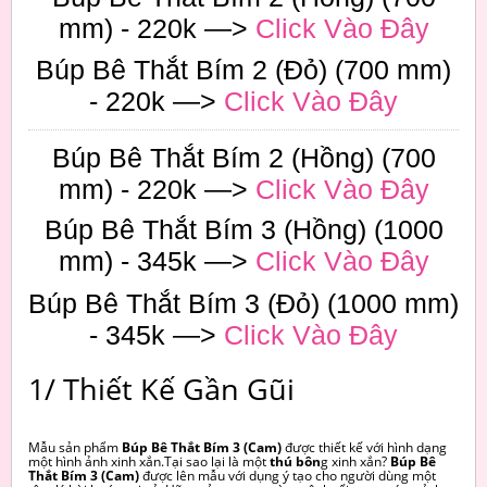
mm) - 220k —>
Click Vào Đây
Búp Bê Thắt Bím 2 (Đỏ) (700 mm)
- 220k —>
Click Vào Đây
Búp Bê Thắt Bím 2 (Hồng) (700
mm) - 220k —>
Click Vào Đây
Búp Bê Thắt Bím 3 (Hồng) (1000
mm) - 345k —>
Click Vào Đây
Búp Bê Thắt Bím 3 (Đỏ) (1000 mm)
- 345k —>
Click Vào Đây
1/ Thiết Kế Gần Gũi
Mẫu sản phẩm
Búp Bê Thắt Bím 3 (Cam)
được thiết kế với hình dạng
một hình ảnh xinh xắn.Tại sao lại là một
thú bôn
g xinh xắn?
Búp Bê
Thắt Bím 3 (Cam)
được lên mẫu với dụng ý tạo cho người dùng một