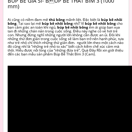
BÚP BÊ GIÁ SỈ- BÚP BÊ THẮT BÍM 3 (1000
mm)
Ai cũng có niềm đam mê
thú bông
mãnh liệt. Đặc biệt là
búp bê nhồi
bông
. Tại sao lại mê
búp bê nhồi bông
nhỉ? Vì
búp bê nhồi bông
cho
bạn cảm giác an toàn khi ngủ,
búp bê nhồi bông
êm ái giúp bạn xua
tan đi những chán nản trong cuộc sống. Điều này nghe có vẻ hơi trẻ
con. Nhưng đừng nghĩ những người lớn không cần được an ủi. Đôi khi
những thứ đơn giản trong cuộc sống sẽ làm bạn trở nên hạnh phúc, tựa
như trẻ nhỏ chỉ thích những thứ giản đơn. người lớn theo một cách nào
đó cũng nhỉ là “những trẻ nhỏ to xác” biết cách kiềm chế xúc cảm mà
thôi. Hiểu được nỗi lòng của “những đứa trẻ”, Quà Đây Rồi xin giới thiệu
đến các bạn mẫu sản phẩm Búp Bê Thắt Bím 3 (Cam).