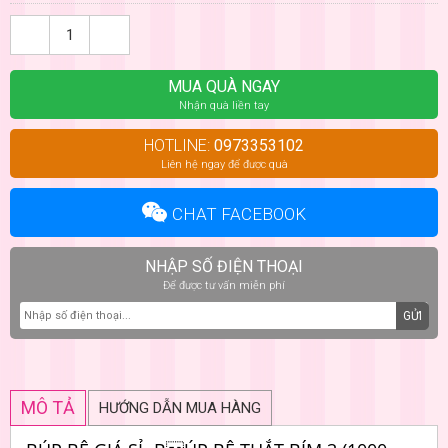
MUA QUÀ NGAY
Nhận quà liền tay
HOTLINE:
0973353102
Liên hệ ngay để được quà
CHAT FACEBOOK
NHẬP SỐ ĐIỆN THOẠI
Để được tư vấn miễn phí
GỬI
MÔ TẢ
HƯỚNG DẪN MUA HÀNG