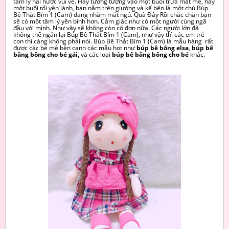
tâm lý hài hước vui vẻ. Hãy tưởng tượng vào một buổi trưa mát mẻ, hay
một buổi tối yên lành, bạn nằm trên giường và kế bên là một chú Búp
Bê Thắt Bím 1 (Cam) đang nhắm mắt ngủ. Quà Đây Rồi chắc chắn bạn
sẽ có một tâm lý yên bình hơn. Cảm giác như có một người cùng ngã
đầu với mình. Như vậy sẽ không còn cô đơn nữa. Các người lớn đã
không thể ngăn lại Búp Bê Thắt Bím 1 (Cam), như vậy thì các em trẻ
con thì càng không phải nói. Búp Bê Thắt Bím 1 (Cam) là mẫu hàng rất
được các bé mê bên cạnh các mẫu hot như
búp bê bông elsa
,
búp bê
bằng bông cho bé gái,
và các
loại
búp bê bằng bông cho bé
khác.