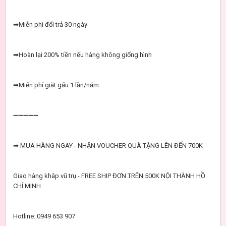
➡Miễn phí đổi trả 30 ngày
➡Hoàn lại 200% tiền nếu hàng không giống hình
➡Miến phí giặt gấu 1 lần/năm
➖➖➖➖➖
➡ MUA HÀNG NGAY - NHẬN VOUCHER QUÀ TẶNG LÊN ĐẾN 700K
Giao hàng khắp vũ trụ - FREE SHIP ĐƠN TRÊN 500K NỘI THÀNH HỒ
CHÍ MINH
Hotline: 0949 653 907