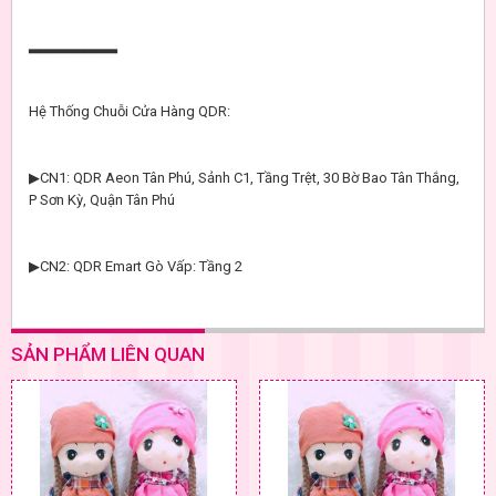
▂▂▂▂▂▂▂▂
Hệ Thống Chuỗi Cửa Hàng QDR:
▶CN1: QDR Aeon Tân Phú, Sảnh C1, Tầng Trệt, 30 Bờ Bao Tân Thắng,
P Sơn Kỳ, Quận Tân Phú
▶CN2: QDR Emart Gò Vấp: Tầng 2
SẢN PHẨM LIÊN QUAN