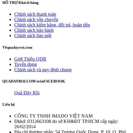
HỖ TRỢ
Khách hàng
Chính sách thanh toán
Chính sách vận chuyển
Chính sách kiểm hàng, đổi trả, hoàn tiền
Chính sách bảo hành
Chính sách bảo mật
Về
quadayroi.com
Giới Thiệu QDR
Tuyển dụng
Chính sách và quy định chung
QUADAYROI.COM trên
FACEBOOK
Quà Đây Rồi
Liên hệ
CÔNG TY TNHH IMADO VIỆT NAM
Đkkd: 0312663108 do sở KH&ĐT TP.HCM cấp ngày:
26/02/2014
Địa chỉ thương nhân: 54 Trương Quốc Dung, P. 10, Q. Phú