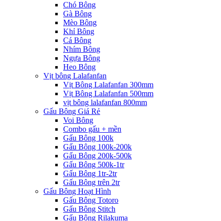
Chó Bông
Gà Bông
Mèo Bông
Khỉ Bông
Cá Bông
Nhím Bông
Ngựa Bông
Heo Bông
Vịt bông Lalafanfan
Vịt Bông Lalafanfan 300mm
Vịt Bông Lalafanfan 500mm
vịt bông lalafanfan 800mm
Gấu Bông Giá Rẻ
Voi Bông
Combo gấu + mền
Gấu Bông 100k
Gấu Bông 100k-200k
Gấu Bông 200k-500k
Gấu Bông 500k-1tr
Gấu Bông 1tr-2tr
Gấu Bông trên 2tr
Gấu Bông Hoạt Hình
Gấu Bông Totoro
Gấu Bông Stitch
Gấu Bông Rilakuma