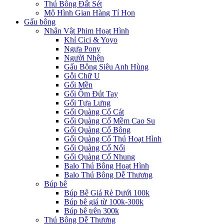
Thú Bông Đất Sét
Mô Hình Gian Hàng Tí Hon
Gấu bông
Nhân Vật Phim Hoạt Hình
Khỉ Cici & Yoyo
Ngựa Pony
Người Nhện
Gấu Bông Siêu Anh Hùng
Gỗi Chữ U
Gối Mền
Gối Ôm Đút Tay
Gối Tựa Lưng
Gối Quàng Cổ Cát
Gối Quàng Cổ Mềm Cao Su
Gối Quàng Cổ Bông
Gối Quàng Cổ Thú Hoạt Hình
Gối Quàng Cổ Nổi
Gối Quàng Cổ Nhung
Balo Thú Bông Hoạt Hình
Balo Thú Bông Dễ Thương
Búp bê
Búp Bê Giá Rẻ Dưới 100k
Búp bê giá từ 100k-300k
Búp bê trên 300k
Thú Bông Dễ Thương