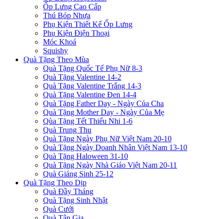
Ốp Lưng Cao Cấp
Thú Bóp Nhựa
Phụ Kiện Thiết Kế Ốp Lưng
Phụ Kiện Điện Thoại
Móc Khoá
Squishy
Quà Tặng Theo Mùa
Quà Tặng Quốc Tế Phụ Nữ 8-3
Quà Tặng Valentine 14-2
Quà Tặng Valentine Trắng 14-3
Quà Tặng Valentine Đen 14-4
Quà Tặng Father Day - Ngày Của Cha
Quà Tặng Mother Day - Ngày Của Mẹ
Qùa Tặng Tết Thiếu Nhi 1-6
Quà Trung Thu
Quà Tặng Ngày Phụ Nữ Việt Nam 20-10
Quà Tặng Ngày Doanh Nhân Việt Nam 13-10
Quà Tặng Haloween 31-10
Quà Tặng Ngày Nhà Giáo Việt Nam 20-11
Quà Giáng Sinh 25-12
Quà Tặng Theo Dịp
Quà Đầy Tháng
Quà Tặng Sinh Nhật
Quà Cưới
Quà Tân Gia