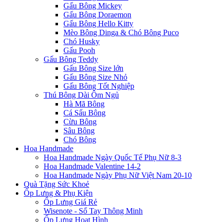
Gấu Bông Mickey
Gấu Bông Doraemon
Gấu Bông Hello Kitty
Mèo Bông Dinga & Chó Bông Puco
Chó Husky
Gấu Pooh
Gấu Bông Teddy
Gấu Bông Size lớn
Gấu Bông Size Nhỏ
Gấu Bông Tốt Nghiệp
Thú Bông Dài Ôm Ngủ
Hà Mã Bông
Cá Sấu Bông
Cừu Bông
Sâu Bông
Chó Bông
Hoa Handmade
Hoa Handmade Ngày Quốc Tế Phụ Nữ 8-3
Hoa Handmade Valentine 14-2
Hoa Handmade Ngày Phụ Nữ Việt Nam 20-10
Quà Tặng Sức Khoẻ
Ốp Lưng & Phụ Kiện
Ốp Lưng Giá Rẻ
Wisenote - Sổ Tay Thông Minh
Ốp Lưng Hoạt Hình