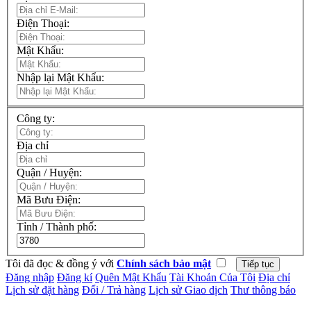
Điện Thoại:
Mật Khẩu:
Nhập lại Mật Khẩu:
Công ty:
Địa chỉ
Quận / Huyện:
Mã Bưu Điện:
Tỉnh / Thành phố:
Tôi đã đọc & đồng ý với
Chính sách bảo mật
Đăng nhập
Đăng kí
Quên Mật Khẩu
Tài Khoản Của Tôi
Địa chỉ
Lịch sử đặt hàng
Đổi / Trả hàng
Lịch sử Giao dịch
Thư thông báo