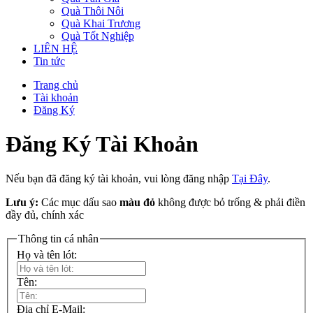
Quà Thôi Nôi
Quà Khai Trương
Quà Tốt Nghiệp
LIÊN HỆ
Tin tức
Trang chủ
Tài khoản
Đăng Ký
Đăng Ký Tài Khoản
Nếu bạn đã đăng ký tài khoản, vui lòng đăng nhập
Tại Đây
.
Lưu ý:
Các mục dấu sao
màu đỏ
không được bỏ trống & phải điền
đầy đủ, chính xác
Thông tin cá nhân
Họ và tên lót:
Tên:
Địa chỉ E-Mail: