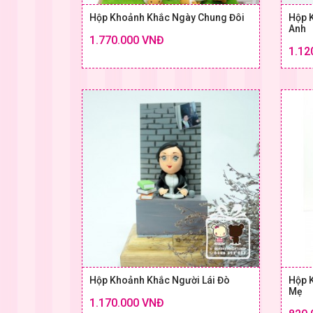
Hộp Khoảnh Khắc Ngày Chung Đôi
Hộp K
Anh
1.770.000 VNĐ
Chi tiết
1.12
SIZE & GIÁ
Hộp Khoảnh Khắc Người Lái Đò
Hộp 
Mẹ
1.170.000 VNĐ
Chi tiết