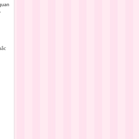
 quan
.
hắc