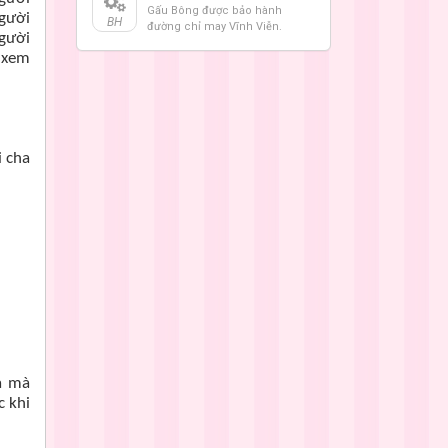
Gấu Bông được bảo hành
người
BH
đường chỉ may Vĩnh Viễn.
người
 xem
i cha
cả mà
c khi