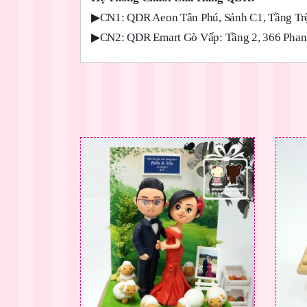
▶
CN1: QDR Aeon Tân Phú, Sảnh C1, Tầng Trệ
▶
CN2: QDR Emart Gò Vấp: Tầng 2, 366 Phan 