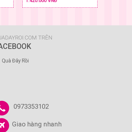
1.420.000 VNĐ
 & GIÁ
SIZE & GIÁ
UADAYROI.COM TRÊN
ACEBOOK
Quà Đây Rồi
0973353102
Giao hàng nhanh