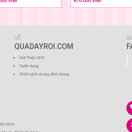
000 VNĐ
870.000 VNĐ
SIZE & GIÁ
SIZE
VỀ
Q
QUADAYROI.COM
F
Giới Thiệu QDR
Tuyển dụng
Chính sách và quy định chung
/02/2014