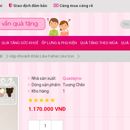
hí
Giao dịch đảm bảo
Càng mua càng rẻ
QUÀ TẶNG SỨC KHOẺ
ỐP LƯNG & PHỤ KIỆN
QUÀ TẶNG THEO MÙA
QUÀ 
ật
Hộp Khoảnh Khắc Like Father Like Son
Nhà sản xuất:
Quadayroi
Dòng sản phẩm:
Tượng Chibi
Kho hàng:
1
1.170.000 VNĐ