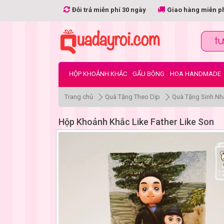
Đỗi trả miễn phí 30 ngày
Giao hàng miễn p
HỘP KHOẢNH KHẮC
GẤU BÔNG
HOA HANDMADE
Trang chủ
Quà Tặng Theo Dịp
Quà Tặng Sinh Nh
Hộp Khoảnh Khắc Like Father Like Son