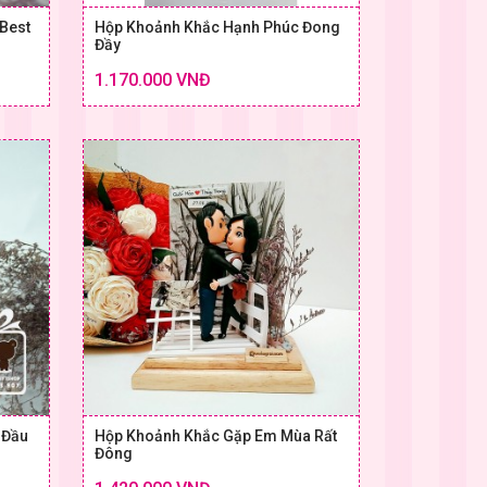
Best
Hộp Khoảnh Khắc Hạnh Phúc Đong
Đầy
Chi tiết
Chi tiết
1.170.000 VNĐ
 & GIÁ
SIZE & GIÁ
 Đầu
Hộp Khoảnh Khắc Gặp Em Mùa Rất
Đông
Chi tiết
Chi tiết