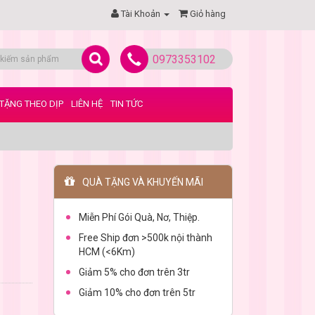
Tài Khoản
Giỏ hàng
0973353102
TẶNG THEO DỊP
LIÊN HỆ
TIN TỨC
QUÀ TẶNG VÀ KHUYẾN MÃI
Miễn Phí Gói Quà, Nơ, Thiệp.
Free Ship đơn >500k nội thành
HCM (<6Km)
Giảm 5% cho đơn trên 3tr
Giảm 10% cho đơn trên 5tr