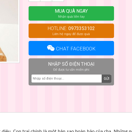
MUA QUÀ NGAY
Nhận quà liền tay
HOTLINE:
0973353102
Liên hệ ngay để được quà
CHAT FACEBOOK
NHẬP SỐ ĐIỆN THOẠI
Để được tư vấn miễn phí
GỬI
t diệu. Con trai chính là một bản sao hoàn hảo của cha. Những 