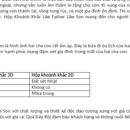
ngoài, nhưng vẫn luôn âm thầm lo lắng cho con. Kì vọng của 
ng con thành tài, sống sung túc, có một gia đình ổn định. Thì 
. Hộp Khoảnh Khắc Like Father Like Son mang đến cho người
n là hình ảnh hai cha con rất ấm áp. Đây là bữa đi du lịch của ha
ềm hạnh phúc mang đậm nét gia đình trong mắt của hai cha con.
hắc 3D
Hộp khoảnh khắc 2D
Đất sét Nhật
Không có
Mika trong
e Son với chất lượng và thiết kế độc đáo tương xứng với giá 
đôi với giá cả, Quà Đây Rồi đảm bảo khách hàng sẽ không nuối tiế