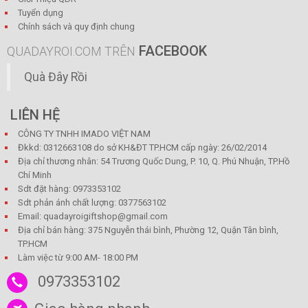
Tuyển dụng
Chính sách và quy định chung
FACEBOOK
QUADAYROI.COM TRÊN
Quà Đây Rồi
LIÊN HỆ
CÔNG TY TNHH IMADO VIỆT NAM
Đkkd: 0312663108 do sở KH&ĐT TP.HCM cấp ngày: 26/02/2014
Địa chỉ thương nhân: 54 Trương Quốc Dung, P. 10, Q. Phú Nhuận, TP.Hồ
Chí Minh
Sdt đặt hàng: 0973353102
Sdt phản ánh chất lượng: 0377563102
Email: quadayroigiftshop@gmail.com
Địa chỉ bán hàng: 375 Nguyễn thái bình, Phường 12, Quận Tân bình,
TP.HCM
Làm việc từ 9:00 AM- 18:00 PM
0973353102