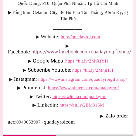
Quốc Dung, P10, Quận Phú Nhuận, Tp Hồ Chí Minh
▶Tổng kho: Celadon City, 36 Bờ Bao Tân Thắng, P Sơn Kỳ, Q
Tân Phú
▂▂▂▂▂▂▂▂
Website: 
▶
http://quadayroi.com
▶
Facebook:
https://www.facebook.com/quadayroigiftshop/
Google Maps 
▶
:
https://bit.ly/2MtXfYH
Subscribe Youtube
▶
: 
https://bit.ly/2MnjH5I
Instagram:
▶
https://www.instagram.com/quadayroigiftshop/
Pininterest:
▶
https://www.pinterest.com/quadayroi/
Twitter:
▶
https://twitter.com/quadayroi
Linkedin:
▶
https://bit.ly/2BM815M
Zalo order 
▶
acc
-quadayroicom
:0949653907 