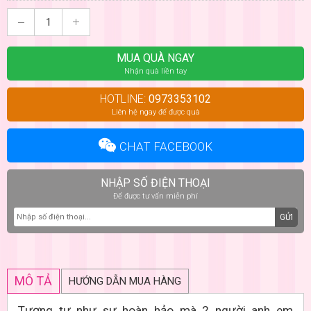
MUA QUÀ NGAY
Nhận quà liền tay
HOTLINE:
0973353102
Liên hệ ngay để được quà
CHAT FACEBOOK
NHẬP SỐ ĐIỆN THOẠI
Để được tư vấn miễn phí
GỬI
MÔ TẢ
HƯỚNG DẪN MUA HÀNG
Tương tự như sự hoàn hảo mà 2 người anh em