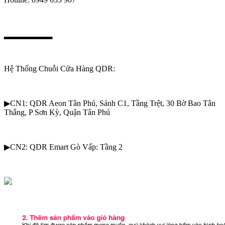
▂▂▂▂▂▂▂▂
Hệ Thống Chuỗi Cửa Hàng QDR:
▶CN1: QDR Aeon Tân Phú, Sảnh C1, Tầng Trệt, 30 Bờ Bao Tân
Thắng, P Sơn Kỳ, Quận Tân Phú
▶CN2: QDR Emart Gò Vấp: Tầng 2