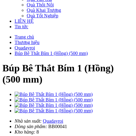
Quà Thôi Nôi
Quà Khai Trương
Quà Tốt Nghiệp
LIÊN HỆ
Tin tức
Trang chủ
Thương hiệu
Quadayroi
Búp Bê Thắt Bím 1 (Hồng) (500 mm)
Búp Bê Thắt Bím 1 (Hồng)
(500 mm)
Nhà sản xuất:
Quadayroi
Dòng sản phẩm:
BB00041
Kho hàng:
8