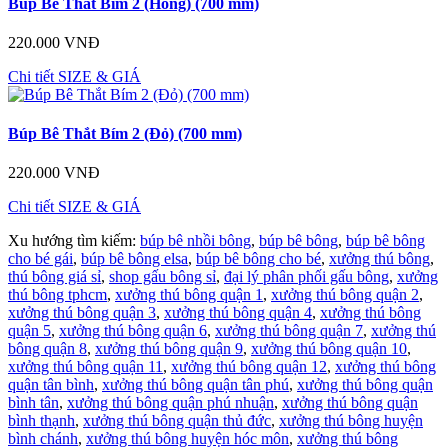
Búp Bê Thắt Bím 2 (Hồng) (700 mm)
220.000 VNĐ
Chi tiết
SIZE & GIÁ
Búp Bê Thắt Bím 2 (Đỏ) (700 mm)
220.000 VNĐ
Chi tiết
SIZE & GIÁ
Xu hướng tìm kiếm:
búp bê nhồi bông
,
búp bê bông
,
búp bê bông
cho bé gái
,
búp bê bông elsa
,
búp bê bông cho bé
,
xưởng thú bông
,
thú bông giá sỉ
,
shop gấu bông sỉ
,
đại lý phân phối gấu bông
,
xưởng
thú bông tphcm
,
xưởng thú bông quận 1
,
xưởng thú bông quận 2
,
xưởng thú bông quận 3
,
xưởng thú bông quận 4
,
xưởng thú bông
quận 5
,
xưởng thú bông quận 6
,
xưởng thú bông quận 7
,
xưởng thú
bông quận 8
,
xưởng thú bông quận 9
,
xưởng thú bông quận 10
,
xưởng thú bông quận 11
,
xưởng thú bông quận 12
,
xưởng thú bông
quận tân bình
,
xưởng thú bông quận tân phú
,
xưởng thú bông quận
bình tân
,
xưởng thú bông quận phú nhuận
,
xưởng thú bông quận
bình thạnh
,
xưởng thú bông quận thủ đức
,
xưởng thú bông huyện
bình chánh
,
xưởng thú bông huyện hóc môn
,
xưởng thú bông