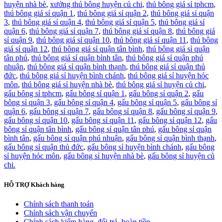
huyện nhà bè
,
xưởng thú bông huyện củ chi
,
thú bông giá sỉ tphcm
,
thú bông giá sỉ quận 1
,
thú bông giá sỉ quận 2
,
thú bông giá sỉ quận
3
,
thú bông giá sỉ quận 4
,
thú bông giá sỉ quận 5
,
thú bông giá sỉ
quận 6
,
thú bông giá sỉ quận 7
,
thú bông giá sỉ quận 8
,
thú bông giá
sỉ quận 9
,
thú bông giá sỉ quận 10
,
thú bông giá sỉ quận 11
,
thú bông
giá sỉ quận 12
,
thú bông giá sỉ quận tân bình
,
thú bông giá sỉ quận
tân phú
,
thú bông giá sỉ quận bình tân
,
thú bông giá sỉ quận phú
nhuận
,
thú bông giá sỉ quận bình thạnh
,
thú bông giá sỉ quận thủ
đức
,
thú bông giá sỉ huyện bình chánh
,
thú bông giá sỉ huyện hóc
môn
,
thú bông giá sỉ huyện nhà bè
,
thú bông giá sỉ huyện củ chi
,
gấu bông sỉ tphcm
,
gấu bông sỉ quận 1
,
gấu bông sỉ quận 2
,
gấu
bông sỉ quận 3
,
gấu bông sỉ quận 4
,
gấu bông sỉ quận 5
,
gấu bông sỉ
quận 6
,
gấu bông sỉ quận 7
,
gấu bông sỉ quận 8
,
gấu bông sỉ quận 9
,
gấu bông sỉ quận 10
,
gấu bông sỉ quận 11
,
gấu bông sỉ quận 12
,
gấu
bông sỉ quận tân bình
,
gấu bông sỉ quận tân phú
,
gấu bông sỉ quận
bình tân
,
gấu bông sỉ quận phú nhuận
,
gấu bông sỉ quận bình thạnh
,
gấu bông sỉ quận thủ đức
,
gấu bông sỉ huyện bình chánh
,
gấu bông
sỉ huyện hóc môn
,
gấu bông sỉ huyện nhà bè
,
gấu bông sỉ huyện củ
chi.
HỖ TRỢ
Khách hàng
Chính sách thanh toán
Chính sách vận chuyển
Chính sách kiểm hàng, đổi trả, hoàn tiền