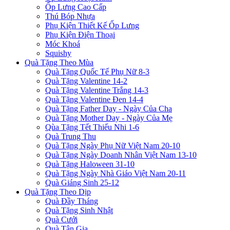
Ốp Lưng Cao Cấp
Thú Bóp Nhựa
Phụ Kiện Thiết Kế Ốp Lưng
Phụ Kiện Điện Thoại
Móc Khoá
Squishy
Quà Tặng Theo Mùa
Quà Tặng Quốc Tế Phụ Nữ 8-3
Quà Tặng Valentine 14-2
Quà Tặng Valentine Trắng 14-3
Quà Tặng Valentine Đen 14-4
Quà Tặng Father Day - Ngày Của Cha
Quà Tặng Mother Day - Ngày Của Mẹ
Qùa Tặng Tết Thiếu Nhi 1-6
Quà Trung Thu
Quà Tặng Ngày Phụ Nữ Việt Nam 20-10
Quà Tặng Ngày Doanh Nhân Việt Nam 13-10
Quà Tặng Haloween 31-10
Quà Tặng Ngày Nhà Giáo Việt Nam 20-11
Quà Giáng Sinh 25-12
Quà Tặng Theo Dịp
Quà Đầy Tháng
Quà Tặng Sinh Nhật
Quà Cưới
Quà Tân Gia