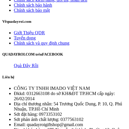
Chính sách bảo hành
Chính sách bảo mật
Về
quadayroi.com
Giới Thiệu QDR
Tuyển dụng
Chính sách và quy định chung
QUADAYROI.COM trên
FACEBOOK
Quà Đây Rồi
Liên hệ
CÔNG TY TNHH IMADO VIỆT NAM
Đkkd: 0312663108 do sở KH&ĐT TP.HCM cấp ngày:
26/02/2014
Địa chỉ thương nhân: 54 Trương Quốc Dung, P. 10, Q. Phú
Nhuận, TP.Hồ Chí Minh
Sdt đặt hàng: 0973353102
Sdt phản ánh chất lượng: 0377563102
Email: quadayroigiftshop@gmail.com