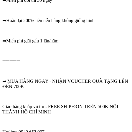
➡Miễn phí đổi trả 30 ngày
➡Hoàn lại 200% tiền nếu hàng không giống hình
➡Miến phí giặt gấu 1 lần/năm
➖➖➖➖➖
➡ MUA HÀNG NGAY - NHẬN VOUCHER QUÀ TẶNG LÊN
ĐẾN 700K
Giao hàng khắp vũ trụ - FREE SHIP ĐƠN TRÊN 500K NỘI
THÀNH HỒ CHÍ MINH
Hotline: 0949 653 907