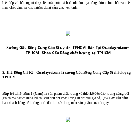
biệt, lớp vải bên ngoài được lên mẫu một cách chỉnh chu, gia công chỉnh chu, chất vải mềm
mại, chắc chắn sẽ cho người dùng cảm giác yên tĩnh.
Xưởng Gấu Bông Cung Cấp Sỉ uy tín TPHCM-
Bán Tại Quadayroi.com
TPHCM -
Shop Gấu Bông chất lượng tại TPHCM
3/
Thú Bông Giá Rẻ
- Quadayroi.com là
xưởng Gấu Bông Cung Cấp Sỉ chất lượng
TPHCM
Búp Bê Thắt Bím 1 (Cam)
là Sản phẩm chất lượng và thiết kế độc đáo tương xứng với
giá cả mà người dùng bỏ ra. Với tiêu chí chất lượng đi đôi với giá cả, Quà Đây Rồi đảm
bảo khách hàng sẽ không nuối tiếc khi sử dụng mẫu sản phẩm của công ty.