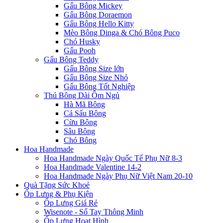
Gấu Bông Mickey
Gấu Bông Doraemon
Gấu Bông Hello Kitty
Mèo Bông Dinga & Chó Bông Puco
Chó Husky
Gấu Pooh
Gấu Bông Teddy
Gấu Bông Size lớn
Gấu Bông Size Nhỏ
Gấu Bông Tốt Nghiệp
Thú Bông Dài Ôm Ngủ
Hà Mã Bông
Cá Sấu Bông
Cừu Bông
Sâu Bông
Chó Bông
Hoa Handmade
Hoa Handmade Ngày Quốc Tế Phụ Nữ 8-3
Hoa Handmade Valentine 14-2
Hoa Handmade Ngày Phụ Nữ Việt Nam 20-10
Quà Tặng Sức Khoẻ
Ốp Lưng & Phụ Kiện
Ốp Lưng Giá Rẻ
Wisenote - Sổ Tay Thông Minh
Ốp Lưng Hoạt Hình