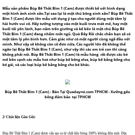
Mẫu sản phẩm
Búp Bê Thắt Bím 1 (Cam)
được thiết kế với hình dạng
một hình ảnh xinh xắn.Tại sao lại là một
thú bôn
g xinh xắn?
Búp Bê Thắt
Bím 1 (Cam)
được lên mẫu với dụng ý tạo cho người dùng một tâm lý
hài hước vui vẻ. Hãy tưởng tượng vào một buổi trưa mát mẻ, hay một
buổi tối yên lành, bạn nằm trên giường và kế bên là một chú Búp Bê
Thắt Bím 1 (Cam) đang nhắm mắt ngủ. Quà Đây Rồi chắc chắn bạn sẽ có
một tâm lý yên bình hơn. Cảm giác như có một người cùng ngã đầu với
mình. Như vậy sẽ không còn cô đơn nữa. Các người lớn đã không thể
ngăn lại Búp Bê Thắt Bím 1 (Cam), như vậy thì các em trẻ con thì càng
không phải nói. Búp Bê Thắt Bím 1 (Cam) là mẫu hàng rất được các bé
mê bên cạnh các mẫu hot như
búp bê bông elsa
,
búp bê bằng bông cho
bé gái,
và các
loại
búp bê bằng bông cho bé
khác.
Búp Bê Thắt Bím 1 (Cam)
- Bán Tại Quadayroi.com TPHCM -
Xưởng gấu
bông
đảm bảo tại TPHCM
2/ Chất liệu Gần Gũi:
Búp Bê Thắt Bím 1 (Cam) được cấu tạo ra từ chất liệu bông 100% không độn mút. Đặc