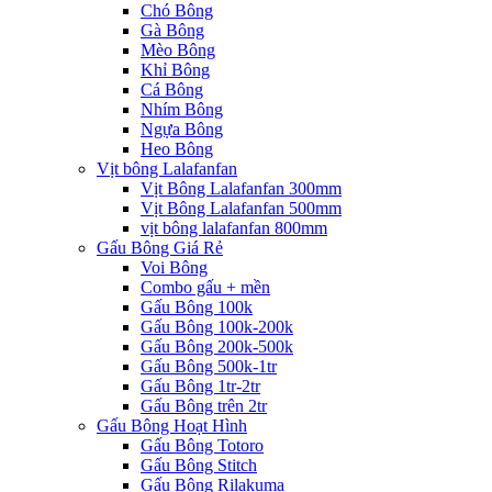
Chó Bông
Gà Bông
Mèo Bông
Khỉ Bông
Cá Bông
Nhím Bông
Ngựa Bông
Heo Bông
Vịt bông Lalafanfan
Vịt Bông Lalafanfan 300mm
Vịt Bông Lalafanfan 500mm
vịt bông lalafanfan 800mm
Gấu Bông Giá Rẻ
Voi Bông
Combo gấu + mền
Gấu Bông 100k
Gấu Bông 100k-200k
Gấu Bông 200k-500k
Gấu Bông 500k-1tr
Gấu Bông 1tr-2tr
Gấu Bông trên 2tr
Gấu Bông Hoạt Hình
Gấu Bông Totoro
Gấu Bông Stitch
Gấu Bông Rilakuma