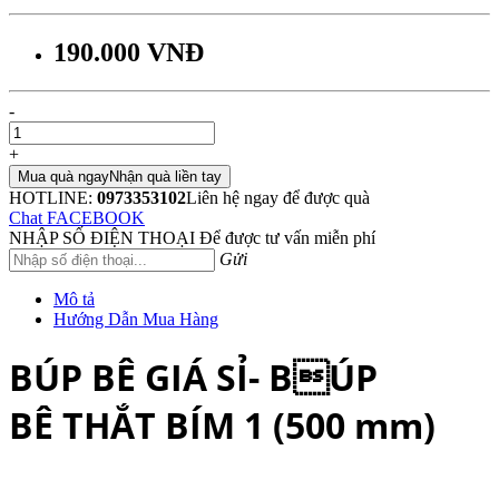
190.000 VNĐ
-
+
Mua quà ngay
Nhận quà liền tay
HOTLINE:
0973353102
Liên hệ ngay để được quà
Chat FACEBOOK
NHẬP SỐ ĐIỆN THOẠI
Để được tư vấn miễn phí
Gửi
Mô tả
Hướng Dẫn Mua Hàng
BÚP BÊ GIÁ SỈ- BÚP
BÊ THẮT BÍM 1 (500 mm)