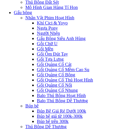
Thú Bông Đất Sét
Mô Hình Gian Hàng Tí Hon
Gấu bông
Nhân Vật Phim Hoạt Hình
Khỉ Cici & Yoyo
Ngựa Pony
Người Nhện
Gấu Bông Siêu Anh Hùng
Gỗi Chữ U
Gối Mền
Gối Ôm Đút Tay
Gối Tựa Lưng
Gối Quàng Cổ Cát
Gối Quàng Cổ Mềm Cao Su
Gối Quàng Cổ Bông
Gối Quàng Cổ Thú Hoạt Hình
Gối Quàng Cổ Nổi
Gối Quàng Cổ Nhung
Balo Thú Bông Hoạt Hình
Balo Thú Bông Dễ Thương
Búp bê
Búp Bê Giá Rẻ Dưới 100k
Búp bê giá từ 100k-300k
Búp bê trên 300k
Thú Bông Dễ Thương