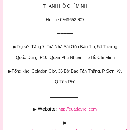
THÀNH HỒ CHÍ MINH
Hotline:0949653 907
➖➖➖➖➖
▶
Trụ sở: Tầng 7, Toà Nhà Sài Gòn Bảo Tín, 54 Trương
Quốc Dung, P10, Quận Phú Nhuận, Tp Hồ Chí Minh
▶
Tổng kho: Celadon City, 36 Bờ Bao Tân Thắng, P Sơn Kỳ,
Q Tân Phú
▂▂▂▂▂▂▂▂
Website:
▶
http://quadayroi.com
▶