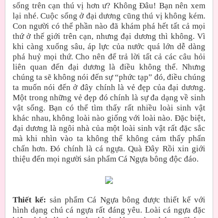
sống trên cạn thú vị hơn ư? Không Đâu! Bạn nên xem
lại nhé. Cuộc sống ở đại dương cũng thú vị không kém.
Con người có thể phần nào đã khám phá hết tất cả mọi
thứ ở thế giới trên cạn, nhưng đại dương thì không. Vì
khi càng xuống sâu, áp lực của nước quá lớn dễ dàng
phá huỷ mọi thứ. Cho nên để trả lời tất cả các câu hỏi
liên quan đến đại dương là điều không thể. Nhưng
chúng ta sẽ không nói đến sự “phức tạp” đó, điều chúng
ta muốn nói đến ở đây chính là vẻ đẹp của đại dương.
Một trong những vẻ đẹp đó chính là sự đa dạng về sinh
vật sống. Bạn có thể tìm thấy rất nhiều loài sinh vật
khác nhau, không loài nào giống với loài nào. Đặc biệt,
đại dương là ngôi nhà của một loài sinh vật rất đặc sắc
mà khi nhìn vào ta không thể không cảm thấy phấn
chấn hơn. Đó chính là cá ngựa. Quà Đây Rồi xin giới
thiệu đến mọi người sản phẩm Cá Ngựa bông độc đáo.
Thiết kế:
sản phẩm Cá Ngựa bông được thiết kế với
hình dạng chú cá ngựa rất đáng yêu. Loài cá ngựa đặc