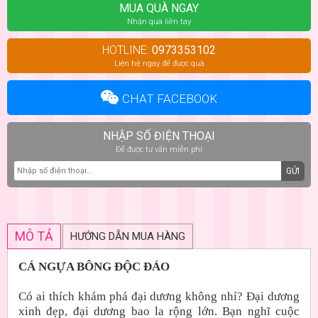
MUA QUÀ NGAY
Nhận quà liền tay
HOTLINE:
0973353102
Liên hệ ngay để được quà
CHAT FACEBOOK
NHẬP SỐ ĐIỆN THOẠI
Để được tư vấn miễn phí
GỬI
MÔ TẢ
HƯỚNG DẪN MUA HÀNG
CÁ NGỰA BÔNG ĐỘC ĐÁO
Có ai thích khám phá đại dương không nhỉ? Đại dương
xinh đẹp, đại dương bao la rộng lớn. Bạn nghĩ cuộc