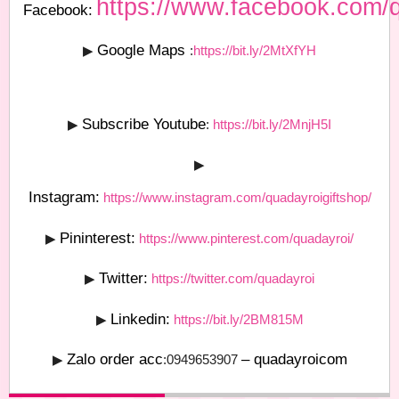
https://www.facebook.com/q
Facebook:
Google Maps
▶
:
https://bit.ly/2MtXfYH
Subscribe Youtube
▶
:
https://bit.ly/2MnjH5I
▶
Instagram:
https://www.instagram.com/quadayroigiftshop/
Pininterest:
▶
https://www.pinterest.com/quadayroi/
Twitter:
▶
https://twitter.com/quadayroi
Linkedin:
▶
https://bit.ly/2BM815M
Zalo order acc
– quadayroicom
▶
:0949653907