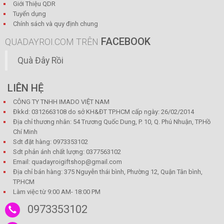
Giới Thiệu QDR
Tuyển dụng
Chính sách và quy định chung
FACEBOOK
QUADAYROI.COM TRÊN
Quà Đây Rồi
LIÊN HỆ
CÔNG TY TNHH IMADO VIỆT NAM
Đkkd: 0312663108 do sở KH&ĐT TP.HCM cấp ngày: 26/02/2014
Địa chỉ thương nhân: 54 Trương Quốc Dung, P. 10, Q. Phú Nhuận, TP.Hồ
Chí Minh
Sdt đặt hàng: 0973353102
Sdt phản ánh chất lượng: 0377563102
Email: quadayroigiftshop@gmail.com
Địa chỉ bán hàng: 375 Nguyễn thái bình, Phường 12, Quận Tân bình,
TP.HCM
Làm việc từ 9:00 AM- 18:00 PM
0973353102