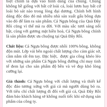
biệt chính là dựa vào hình dáng của chúng. Chúng
không hề giống với bất cứ loài cá, loài lươn hay bất cứ
loài bò sát nào trong lòng đại dương. Chính bởi hình
dáng độc đáo đó mà nhiều nhà sản xuất gấu bông dựa
vào đó để làm ra sản phẩm. Cá Ngựa bông của Quà Đây
Rồi cũng vì thế mà ra đời. Với màu sắc tươi sáng nổi
bật, cùng với gương mặt hiền hoà, Cá Ngựa bông chính
là sản phẩm được ưa chuộng tại Quà Đây Rồi.
Chất liệu:
Cá Ngựa bông được nhồi 100% bông, không
độn mút. Lớp vải bên ngoài chất lượng cho cảm giác sờ,
cầm nắm rất êm tay. Đặc biệt, được gia công khéo léo
với những sản phẩm Cá Ngựa bông đường chỉ may tinh
tế đem lại cho sản phẩm độ bền và vẻ đẹp khó lòng
cưỡng lại.
Giá thành:
Cá Ngựa bông với chất lượng và thiết kế
độc đáo tương xứng với giá cả mà người dùng bỏ ra.
Với tiêu chí chất lượng đi đôi với giá cả, Quà Đây Rồi
đảm bảo khách hàng sẽ không nuối tiếc khi sử dụng sản
phẩm của công ty.