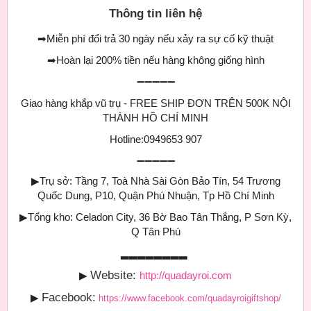
Thông tin liên hệ
➡
Miễn phí đổi trả 30 ngày nếu xảy ra sự cố kỹ thuật
➡
Hoàn lại 200% tiền nếu hàng không giống hình
➖➖➖➖➖
Giao hàng khắp vũ trụ - FREE SHIP ĐƠN TRÊN 500K NỘI
THÀNH HỒ CHÍ MINH
Hotline:0949653 907
➖➖➖➖➖
▶
Trụ sở: Tầng 7, Toà Nhà Sài Gòn Bảo Tín, 54 Trương
Quốc Dung, P10, Quận Phú Nhuận, Tp Hồ Chí Minh
▶
Tổng kho: Celadon City, 36 Bờ Bao Tân Thắng, P Sơn Kỳ,
Q Tân Phú
▂▂▂▂▂▂▂▂
Website:
▶
http://quadayroi.com
Facebook:
▶
https://www.facebook.com/quadayroigiftshop/