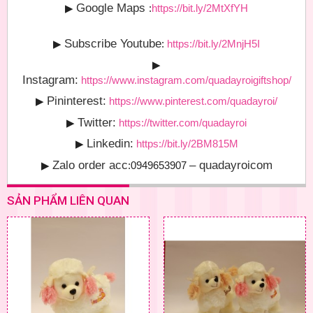
Google Maps
▶
:
https://bit.ly/2MtXfYH
Subscribe Youtube
▶
:
https://bit.ly/2MnjH5I
▶
Instagram:
https://www.instagram.com/quadayroigiftshop/
Pininterest:
▶
https://www.pinterest.com/quadayroi/
Twitter:
▶
https://twitter.com/quadayroi
Linkedin:
▶
https://bit.ly/2BM815M
Zalo order acc
– quadayroicom
▶
:0949653907
SẢN PHẨM LIÊN QUAN