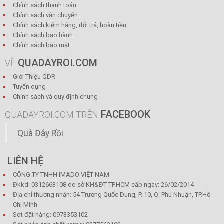
Chính sách thanh toán
Chính sách vận chuyển
Chính sách kiểm hàng, đổi trả, hoàn tiền
Chính sách bảo hành
Chính sách bảo mật
QUADAYROI.COM
VỀ
Giới Thiệu QDR
Tuyển dụng
Chính sách và quy định chung
FACEBOOK
QUADAYROI.COM TRÊN
Quà Đây Rồi
LIÊN HỆ
CÔNG TY TNHH IMADO VIỆT NAM
Đkkd: 0312663108 do sở KH&ĐT TP.HCM cấp ngày: 26/02/2014
Địa chỉ thương nhân: 54 Trương Quốc Dung, P. 10, Q. Phú Nhuận, TP.Hồ
Chí Minh
Sdt đặt hàng: 0973353102