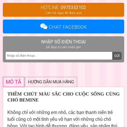
HOTLINE:
0973353102
Liên hệ ngay để được quà
CHAT FACEBOOK
NHẬP SỐ ĐIỆN THOẠI
Để được tư vấn miễn phí
GỬI
MÔ TẢ
HƯỚNG DẪN MUA HÀNG
THÊM CHÚT MÀU SẮC CHO CUỘC SỐNG CÙNG
CHÓ BEMINE
Không chỉ với những em nhỏ, các bạn thanh niên trẻ
tuổi cũng có một tình yêu vô hạn với những chú chó
bông. Với tạo hình dễ thương, đáng yêu, sản phẩm thú