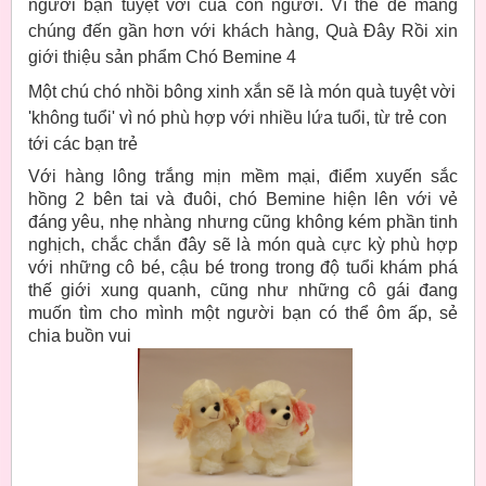
người bạn tuyệt vời của con người. Vì thế để mang
chúng đến gần hơn với khách hàng, Quà Đây Rồi xin
giới thiệu sản phẩm Chó Bemine 4
Một chú chó nhồi bông xinh xắn sẽ là món quà tuyệt vời
'không tuổi' vì nó phù hợp với nhiều lứa tuổi, từ trẻ con
tới các bạn trẻ
Với hàng lông trắng mịn mềm mại, điểm xuyến sắc
hồng 2 bên tai và đuôi, chó Bemine hiện lên với vẻ
đáng yêu, nhẹ nhàng nhưng cũng không kém phần tinh
nghịch, chắc chắn đây sẽ là món quà cực kỳ phù hợp
với những cô bé, cậu bé trong trong độ tuổi khám phá
thế giới xung quanh, cũng như những cô gái đang
muốn tìm cho mình một người bạn có thể ôm ấp, sẻ
chia buồn vui