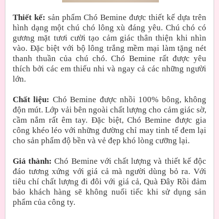
Thiết kế:
sản phẩm Chó Bemine được thiết kế dựa trên
hình dạng một chú chó lông xù đáng yêu. Chú chó có
gương mặt tươi cười tạo cảm giác thân thiện khi nhìn
vào. Đặc biệt với bộ lông trắng mềm mại làm tặng nét
thanh thuần của chú chó. Chó Bemine rất được yêu
thích bởi các em thiếu nhi và ngay cả các những người
lớn.
Chất liệu:
Chó Bemine được nhồi 100% bông, không
độn mút. Lớp vải bên ngoài chất lượng cho cảm giác sờ,
cầm nắm rất êm tay. Đặc biệt, Chó Bemine được gia
công khéo léo với những đường chỉ may tinh tế đem lại
cho sản phẩm độ bền và vẻ đẹp khó lòng cưỡng lại.
Giá thành:
Chó Bemine với chất lượng và thiết kế độc
đáo tương xứng với giá cả mà người dùng bỏ ra. Với
tiêu chí chất lượng đi đôi với giá cả, Quà Đây Rồi đảm
bảo khách hàng sẽ không nuối tiếc khi sử dụng sản
phẩm của công ty.