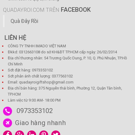
FACEBOOK
QUADAYROI.COM TRÊN
Quà Đây Rồi
LIÊN HỆ
CÔNG TY TNHH IMADO VIỆT NAM
Đkkd: 0312663108 do sở KH&ĐT TP.HCM cấp ngày: 26/02/2014
Địa chỉ thương nhân: 54 Trương Quốc Dung, P. 10, Q. Phú Nhuận, TP.Hồ
Chí Minh
Sdt đặt hàng: 0973353102
Sdt phản ánh chất lượng: 0377563102
Email: quadayroigiftshop@gmail.com
Địa chỉ bán hàng: 375 Nguyễn thái bình, Phường 12, Quận Tân bình,
TP.HCM
Làm việc từ 9:00 AM- 18:00 PM
0973353102
Giao hàng nhanh