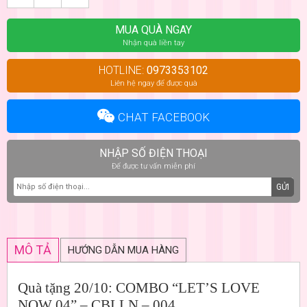
MUA QUÀ NGAY
Nhận quà liền tay
HOTLINE:
0973353102
Liên hệ ngay để được quà
CHAT FACEBOOK
NHẬP SỐ ĐIỆN THOẠI
Để được tư vấn miễn phí
GỬI
MÔ TẢ
HƯỚNG DẪN MUA HÀNG
Quà tặng 20/10: COMBO “LET’S LOVE
NOW 04” – CBLLN – 004