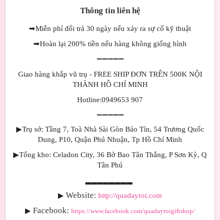
Thông tin liên hệ
➡
Miễn phí đổi trả 30 ngày nếu xảy ra sự cố kỹ thuật
➡
Hoàn lại 200% tiền nếu hàng không giống hình
➖➖➖➖➖
Giao hàng khắp vũ trụ - FREE SHIP ĐƠN TRÊN 500K NỘI
THÀNH HỒ CHÍ MINH
Hotline:0949653 907
➖➖➖➖➖
▶
Trụ sở: Tầng 7, Toà Nhà Sài Gòn Bảo Tín, 54 Trương Quốc
Dung, P10, Quận Phú Nhuận, Tp Hồ Chí Minh
▶
Tổng kho: Celadon City, 36 Bờ Bao Tân Thắng, P Sơn Kỳ, Q
Tân Phú
▂▂▂▂▂▂▂▂
Website:
▶
http://quadayroi.com
Facebook:
▶
https://www.facebook.com/quadayroigiftshop/