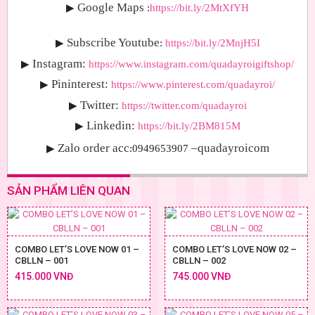
Google Maps
▶
:
https://bit.ly/2MtXfYH
Subscribe Youtube
▶
:
https://bit.ly/2MnjH5I
Instagram:
▶
https://www.instagram.com/quadayroigiftshop/
Pininterest:
▶
https://www.pinterest.com/quadayroi/
Twitter:
▶
https://twitter.com/quadayroi
Linkedin:
▶
https://bit.ly/2BM815M
Zalo order acc
–quadayroicom
▶
:0949653907
SẢN PHẨM LIÊN QUAN
COMBO LET’S LOVE NOW 01 –
COMBO LET’S LOVE NOW 02 –
CBLLN – 001
CBLLN – 002
415.000 VNĐ
745.000 VNĐ