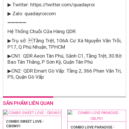
Twitter: https://twitter.com/quadayroi
▶
Zalo: quadayroicom
▶
➖➖➖➖➖
Hệ Thống Chuỗi Cửa Hàng QDR:
Trụ sở:
Tầng Trệt, 106A Cư Xá Nguyễn Văn Trỗi,
▶
P17, Q Phú Nhuận, TPHCM
CN1: QDR Aeon Tân Phú, Sảnh C1, Tầng Trệt, 30 Bờ
▶
Bao Tân Thắng, P Sơn Kỳ, Quận Tân Phú
CN2: QDR Emart Gò Vấp: Tầng 2, 366 Phan Văn Trị,
▶
P5, Quận Gò Vấp
SẢN PHẨM LIÊN QUAN
COMBO SWEET LOVE -
CBSW01
COMBO LOVE PARADISE -