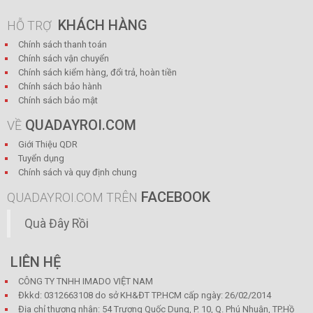
KHÁCH HÀNG
HỖ TRỢ
Chính sách thanh toán
Chính sách vận chuyển
Chính sách kiểm hàng, đổi trả, hoàn tiền
Chính sách bảo hành
Chính sách bảo mật
QUADAYROI.COM
VỀ
Giới Thiệu QDR
Tuyển dụng
Chính sách và quy định chung
FACEBOOK
QUADAYROI.COM TRÊN
Quà Đây Rồi
LIÊN HỆ
CÔNG TY TNHH IMADO VIỆT NAM
Đkkd: 0312663108 do sở KH&ĐT TP.HCM cấp ngày: 26/02/2014
Địa chỉ thương nhân: 54 Trương Quốc Dung, P. 10, Q. Phú Nhuận, TP.Hồ