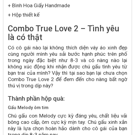
+ Bình Hoa Giấy Handmade
+ Hộp thiết kế
Combo True Love 2 – Tình yêu
là có thật
Có cô gái nào lại không thích diện váy áo xinh đẹp
cùng người mình yêu sải bước hạnh phúc trên phố
trong ngày đặc biệt như 8-3 và có nàng nào lại
không xúc động khi nhận được chú gấu tình yêu từ
bạn trai của mình? Vậy thì tại sao bạn lại chưa chọn
Combo True Love 2 để đem đến cho nàng bất ngờ
thú vị trong dịp này?
Thành phần hộp quà:
Gấu Melody ôm tim
Chú gấu con Melody cực kỳ đáng yêu, chất liệu vải
bông cao cấp, ôm cực kỳ mịn tay. Chú gấu xinh xắn
này là lựa chọn hoàn hảo dành cho cô gái của bạn
trong dịp 8-3 năm nay.