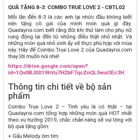
QUÀ TẶNG 8-3: COMBO TRUE LOVE 2 - CBTL02
Mỗi lần đến 8-3 là các anh lại nhức đầu không biết
nên tặng cô gái của mình món quà gì đây.
Quadayroi.com biết rằng đôi khi thứ làm cho phụ nữ
rung động lại đến từ những điều thật nhỏ nhặt. Và
những món quà nhỏ xinh ấy sẽ thực phù hợp với mùa
này. Hãy để Combo True Love 2 của Quadayroi.com
thay lời muốn nói nhé!
https://drive.google.com/open?
id=1Qv0BJ0019hVu7H2bF7qcZnQL5wuOEc3H
Thông tin chi tiết về bộ sản
phẩm
Combo True Love 2 – Tình yêu là có thật – tại
Quadayroi.com tổng hợp những món quà HOT nhất
theo xu hướng 2019, chắc chắn nàng sẽ vui lòng với
bộ quà tặng gồm:
+ Gấu Melody ôm tim