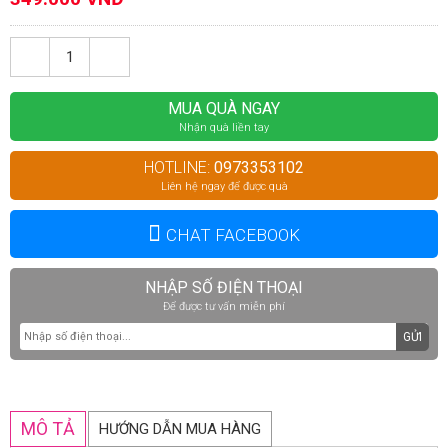
MUA QUÀ NGAY
Nhận quà liền tay
HOTLINE:
0973353102
Liên hệ ngay để được quà
CHAT FACEBOOK
NHẬP SỐ ĐIỆN THOẠI
Để được tư vấn miễn phí
GỬI
MÔ TẢ
HƯỚNG DẪN MUA HÀNG