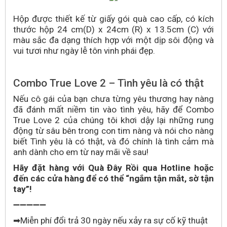
Hộp được thiết kế từ giấy gói quà cao cấp, có k
ích
thước hộp 24 cm(D) x 24cm (R) x 13.5cm (C)
với
màu sắc đa dạng thích hợp với một dịp sôi động và
vui tươi như ngày lễ tôn vinh phái đẹp.
Combo True Love 2 – Tình yêu là có thật
Nếu cô gái của bạn chưa từng yêu thương hay nàng
đã đánh mất niềm tin vào tình yêu, hãy để Combo
True Love 2 của chúng tôi khơi dậy lại những rung
động từ sâu bên trong con tim nàng và nói cho nàng
biết Tình yêu là có thật, và đó chính là tình cảm mà
anh dành cho em từ nay mãi về sau!
Hãy đặt hàng với Quà Đây Rồi qua Hotline hoặc
đến các cửa hàng để có thể “ngắm tận mắt, sờ tận
tay”!
➖➖➖➖➖
Miễn phí đổi trả 30 ngày nếu xảy ra sự cố kỹ thuật
➡