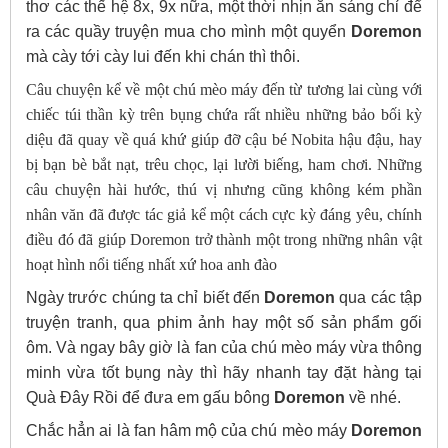
thơ các thế hệ 8x, 9x nữa, một thời nhịn ăn sáng chỉ để
ra các quầy truyện mua cho mình một quyển
Doremon
mà cày tới cày lui đến khi chán thì thôi.
Câu chuyện kể về một chú mèo máy đến từ tương lai cùng với
chiếc túi thần kỳ trên bụng chứa rất nhiều những bảo bối kỳ
diệu đã quay về quá khứ giúp đỡ cậu bé Nobita hậu đậu, hay
bị bạn bè bắt nạt, trêu chọc, lại lười biếng, ham chơi. Những
câu chuyện hài hước, thú vị nhưng cũng không kém phần
nhân văn đã được tác giả kể một cách cực kỳ đáng yêu, chính
điều đó đã giúp Doremon trở thành một trong những nhân vật
hoạt hình nổi tiếng nhất xứ hoa anh đào
Ngày trước chúng ta chỉ biết đến
Doremon
qua các tập
truyện tranh, qua phim ảnh hay một số sản phẩm gối
ôm. Và ngay bây giờ là fan của chú mèo máy vừa thông
minh vừa tốt bụng này thì hãy nhanh tay đặt hàng tại
Quà Đây Rồi để đưa em gấu bông
Doremon
về nhé.
Chắc hẳn ai là fan hâm mộ của chú mèo máy
Doremon