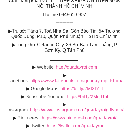
Giao hàng khắp vũ trụ - FREE SHIP ĐƠN TRÊN 500K
NỘI THÀNH HỒ CHÍ MINH
Hotline:0949653 907
➖➖➖➖➖
▶
Trụ sở: Tầng 7, Toà Nhà Sài Gòn Bảo Tín, 54 Trương
Quốc Dung, P10, Quận Phú Nhuận, Tp Hồ Chí Minh
▶
Tổng kho: Celadon City, 36 Bờ Bao Tân Thắng, P
Sơn Kỳ, Q Tân Phú
▂▂▂▂▂▂▂▂
▶
Website:
http://quadayroi.com
▶
Facebook:
https://www.facebook.com/quadayroigiftshop/
▶
Google Maps
:
https://bit.ly/2MtXfYH
▶
Subscribe Youtube
:
https://bit.ly/2MnjH5I
▶
Instagram:
https://www.instagram.com/quadayroigiftshop/
▶
Pininterest:
https://www.pinterest.com/quadayroi/
▶
Twitter:
https://twitter.com/quadayroi