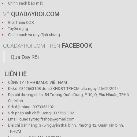
Chính sách bảo mật
QUADAYROI.COM
VỀ
Giới Thiệu QDR
Tuyển dụng
Chính sách và quy định chung
FACEBOOK
QUADAYROI.COM TRÊN
Quà Đây Rồi
LIÊN HỆ
CÔNG TY TNHH IMADO VIỆT NAM
Đkkd: 0312663108 do sở KH&ĐT TP.HCM cấp ngày: 26/02/2014
Địa chỉ thương nhân: 54 Trương Quốc Dung, P. 10, Q. Phú Nhuận, TP.Hồ
Chí Minh
Sdt đặt hàng: 0973353102
Sdt phản ánh chất lượng: 0377563102
Email: quadayroigiftshop@gmail.com
Địa chỉ bán hàng: 375 Nguyễn thái bình, Phường 12, Quận Tân bình,
TP.HCM