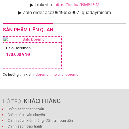
▶
Linkedin:
https://bit.ly/2BM815M
▶
Zalo order acc
:0949653907
-quadayroicom
SẢN PHẨM LIÊN QUAN
Balo Doremon
170.000 VNĐ
Xu hướng tìm kiếm:
doremon mỏ chu
,
doremon
KHÁCH HÀNG
HỖ TRỢ
Chính sách thanh toán
Chính sách vận chuyển
Chính sách kiểm hàng, đổi trả, hoàn tiền
Chính sách bảo hành