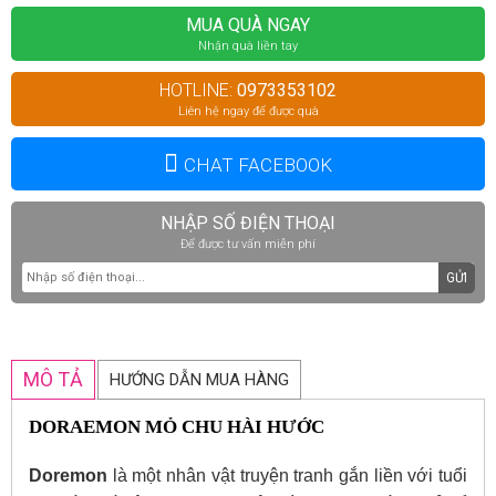
MUA QUÀ NGAY
Nhận quà liền tay
HOTLINE:
0973353102
Liên hệ ngay để được quà
CHAT FACEBOOK
NHẬP SỐ ĐIỆN THOẠI
Để được tư vấn miễn phí
GỬI
MÔ TẢ
HƯỚNG DẪN MUA HÀNG
DORAEMON MỎ CHU HÀI HƯỚC
Doremon
là một nhân vật truyện tranh gắn liền với tuổi