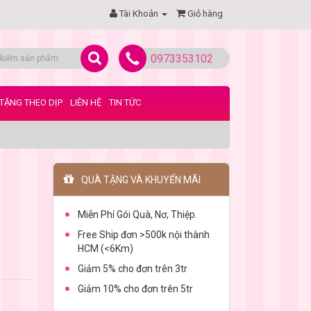
Tài Khoản
Giỏ hàng
0973353102
TẶNG THEO DỊP
LIÊN HỆ
TIN TỨC
QUÀ TẶNG VÀ KHUYẾN MÃI
Miễn Phí Gói Quà, Nơ, Thiệp.
Free Ship đơn >500k nội thành
HCM (<6Km)
Giảm 5% cho đơn trên 3tr
Giảm 10% cho đơn trên 5tr