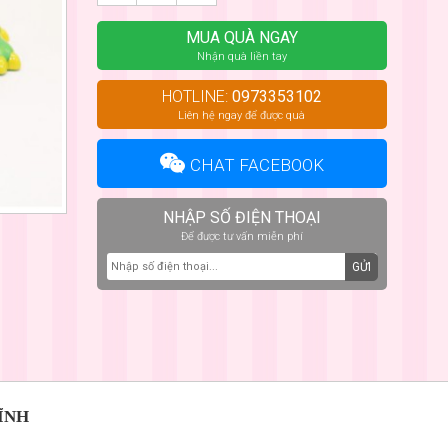
MUA QUÀ NGAY
Nhận quà liền tay
HOTLINE:
0973353102
Liên hệ ngay để được quà
CHAT FACEBOOK
NHẬP SỐ ĐIỆN THOẠI
Để được tư vấn miễn phí
GỬI
ĨNH