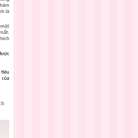
 khám
nh là
ó một
 mắt.
thích
được
 tiêu
m của
ch