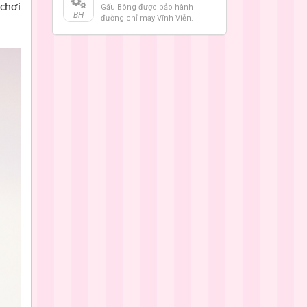
chơi
Gấu Bông được bảo hành
BH
đường chỉ may Vĩnh Viễn.