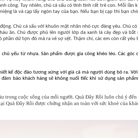
nh công. Tuy nhiên, chú cá sấu có tính tình rất trẻ con. Mỗi lần
iệng là và cạp lấy ngón tay của bạn. Nếu bạn bị cạp thì bạn chí
h động. Chú cá sấu với khuôn mặt nhăn nhó cực đáng yêu. Chú c
 háu ăn. Chú được phủ lên người lớp da xanh lá cây đẹp và bắt
 phần dữ tợn đó mà ra vẻ sợ sệt. Thậm chí, các em còn rất yêu 
chủ yếu từ nhựa. Sản phẩm được gia công khéo léo. Các góc 
iết kế độc đáo tương xứng với giá cả mà người dùng bỏ ra. Với
Rồi đảm bảo khách hàng sẽ không nuối tiếc khi sử dụng sản phẩ
ầu trong cuộc sống của mỗi người. Quà Đây Rồi luôn chú ý đến
tại Quà Đây Rồi được chứng nhận an toàn với sức khoẻ của khá