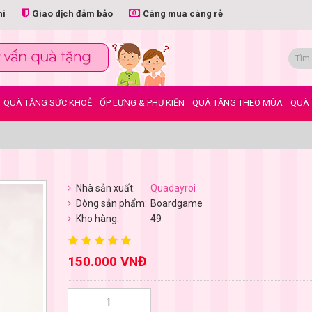
hí
Giao dịch đảm bảo
Càng mua càng rẻ
QUÀ TẶNG SỨC KHOẺ
ỐP LƯNG & PHỤ KIỆN
QUÀ TẶNG THEO MÙA
QUÀ 
Nhà sản xuất:
Quadayroi
Dòng sản phẩm:
Boardgame
Kho hàng:
49
150.000 VNĐ