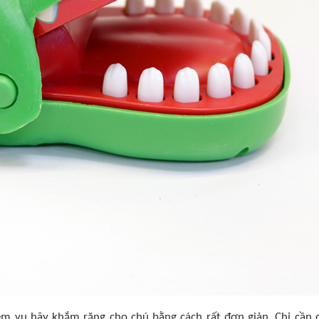
ệm vụ hãy khắm răng cho chú bằng cách rất đơn giản. Chỉ cần 